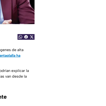
ágenes de alta
antaolalla ha
drían explicar la
ías van desde la
nte