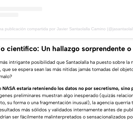
a publicación compartida por Javier Santaolalla Camino (@jasantaolal
io científico: Un hallazgo sorprendente o
 más intrigante posibilidad que Santaolalla ha puesto sobre la m
 que se espera sean las más nítidas jamás tomadas del objet
ómalo?
la
NASA estaría reteniendo los datos no por secretismo, sino 
mágenes preliminares muestran algo inesperado (quizás relacio
to, su forma o una fragmentación inusual), la agencia querría 
esultados más sólidos y validados internamente antes de publ
drían ser fácilmente malinterpretados o sensacionalizados por