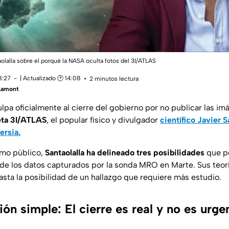
aolalla sobre el porqué la NASA oculta fotos del 3I/ATLAS
8:27
| Actualizado 🕑 14:08
2 minutos lectura
Lamont
lpa oficialmente al cierre del gobierno por no publicar las im
ta 3I/ATLAS
, el popular físico y divulgador
científico Javier S
ersia.
smo público,
Santaolalla ha delineado tres posibilidades
que po
de los datos capturados por la sonda MRO en Marte. Sus teor
asta la posibilidad de un hallazgo que requiere más estudio.
ción simple: El cierre es real y no es urge