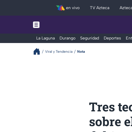
en vivo
TV Azteca
Aztec
La Laguna
Durango
Seguridad
Deportes
Ent
Viral y Tendencia
Nota
Tres te
sobre e