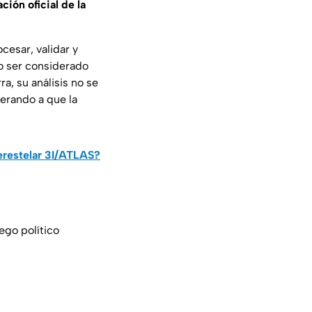
ción oficial de la
ocesar, validar y
o ser considerado
a, su análisis no se
perando a que la
terestelar 3I/ATLAS?
ego político