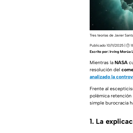
Tres teorías de Javier Sant
Publicado 10/11/2025 | 🕑 1
Escrito por:
Irving Morúa 
Mientras la
NASA
cu
resolución del
come
analizado la controv
Frente al esceptici
polémica retención 
simple burocracia h
1. La explica