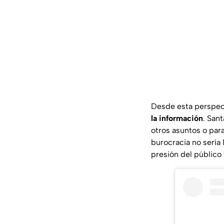
Desde esta perspecti
la información
. San
otros asuntos o par
burocracia no sería l
presión del público 