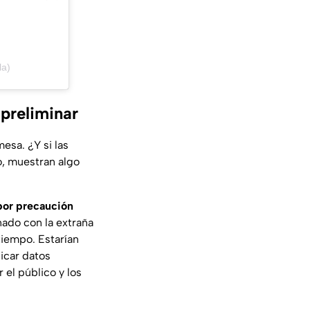
la)
 preliminar
esa. ¿Y si las
o, muestran algo
por precaución
nado con la extraña
tiempo. Estarían
icar datos
 el público y los