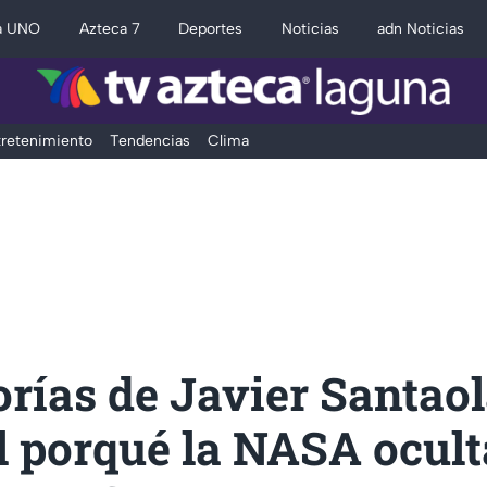
a UNO
Azteca 7
Deportes
Noticias
adn Noticias
retenimiento
Tendencias
Clima
orías de Javier Santaol
l porqué la NASA ocult