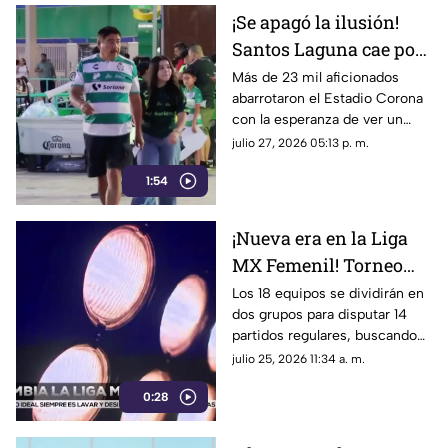
¡Se apagó la ilusión!
Santos Laguna cae por
la mínima ante Atlas
Más de 23 mil aficionados
abarrotaron el Estadio Corona
en su presentación en
con la esperanza de ver un
el TSM
triunfo, pero un solitario gol de
julio 27, 2026 05:13 p. m.
Édgar Zaldívar sentenció el
1:54
encuentro para los Rojinegros.
¡Nueva era en la Liga
MX Femenil! Torneo
Apertura 2026
Los 18 equipos se dividirán en
dos grupos para disputar 14
estrenará formato de
partidos regulares, buscando
competencia
reducir el desgaste físico de
julio 25, 2026 11:34 a. m.
las jugadoras y cambiando las
0:28
reglas de clasificación a la
Liguilla.