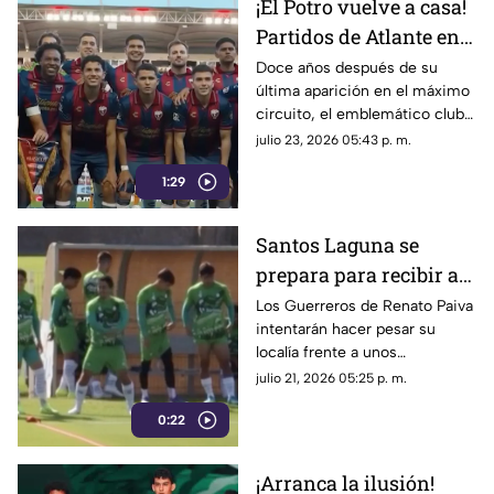
¡El Potro vuelve a casa!
Partidos de Atlante en
Primera División se
Doce años después de su
última aparición en el máximo
vivirán por TV Azteca
circuito, el emblemático club
azulgrana revive su gran
julio 23, 2026 05:43 p. m.
tradición de la mano del mejor
1:29
equipo de narradores.
Santos Laguna se
prepara para recibir al
Atlas y busca su primer
Los Guerreros de Renato Paiva
intentarán hacer pesar su
triunfo
localía frente a unos
Rojinegros que llegan
julio 21, 2026 05:25 p. m.
motivados tras vencer a León
0:22
en su debut.
¡Arranca la ilusión!