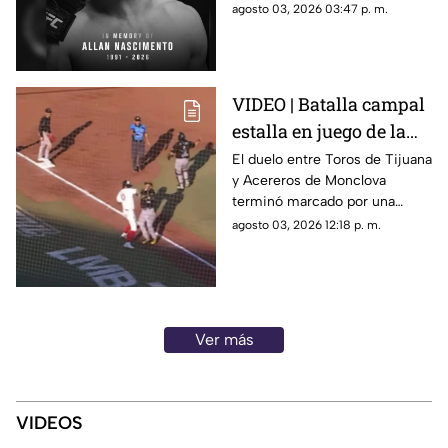
Nascimento, de la división de
agosto 03, 2026 03:47 p. m.
peso mosca.
VIDEO | Batalla campal
estalla en juego de la
LMB; Danry Vásquez
El duelo entre Toros de Tijuana
y Acereros de Monclova
recibe fuerte castigo
terminó marcado por una
violenta bronca luego de que el
agosto 03, 2026 12:18 p. m.
venezolano Danry Vásquez
golpeara a Rodolfo Amador tras
ser puesto out.
Ver más
VIDEOS