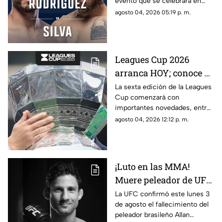
evento que se celebrará en
septiembre en Glendale,
agosto 04, 2026 05:19 p. m.
Arizona.
Leagues Cup 2026
arranca HOY; conoce el
nuevo formato,
La sexta edición de la Leagues
Cup comenzará con
partidos y horarios
importantes novedades, entre
ellas partidos disputados por
agosto 04, 2026 12:12 p. m.
primera vez en territorio
mexicano.
¡Luto en las MMA!
Muere peleador de UFC
tras sufrir infarto
La UFC confirmó este lunes 3
de agosto el fallecimiento del
mientras dormía
peleador brasileño Allan