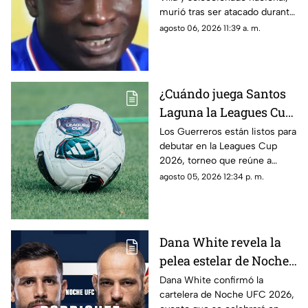
celular
murió tras ser atacado durante
un presunto asalto.
agosto 06, 2026 11:39 a. m.
¿Cuándo juega Santos
Laguna la Leagues Cup
2026, a qué hora y
Los Guerreros están listos para
debutar en la Leagues Cup
contra quiénes?
2026, torneo que reúne a
clubes de la Liga MX y la MLS.
agosto 05, 2026 12:34 p. m.
Dana White revela la
pelea estelar de Noche
UFC 2026; conoce la
Dana White confirmó la
cartelera de Noche UFC 2026,
cartelera completa