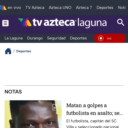
en vivo
TV Azteca
Azteca UNO
Azteca 7
Deportes
Notic
La Laguna
Durango
Seguridad
Deportes
Entretenimiento
En Vivo
Deportes
NOTAS
Matan a golpes a
futbolista en asalto; se
resistió a entregar su
El futbolista, capitán del SC
Villa y seleccionado nacional,