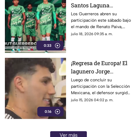
Santos Laguna
debutará en el Apertura
Los Guerreros abren su
participación este sábado bajo
2026 visitando a los
el mando de Renato Paiva,
Rayados de Monterrey
buscando repetir la reciente
julio 18, 2026 09:35 a. m.
victoria de 3-0 en el Gigante
0:33
de Acero.
¡Regresa de Europa! El
lagunero Jorge
Sánchez es nuevo
Luego de concluir su
participación con la Selección
refuerzo del Atlas
Mexicana, el defensor surgido
de las fuerzas básicas de
julio 15, 2026 04:02 p. m.
Santos firmará por cuatro años
0:16
con los rojinegros.
Ver más