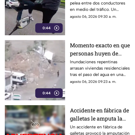
pelea entre dos conductores
carretera | VIDEO
en medio del tráfico. Un
repartidor grabó la escena
agosto 06, 2026 09:30 a. m.
completa e intervino para
0:44
separarlos.
Momento exacto en que
personas huyen de
inundaciones
Inundaciones repentinas
arrasan viviendas residenciales
repentinas y arrasan
tras el paso del agua en una
viviendas | VIDEO
zona poblada. Los residentes
agosto 06, 2026 09:23 a. m.
tuvieron que huir para ponerse
0:44
a salvo.
Accidente en fábrica de
galletas le amputa la
mano a empleado |
Un accidente en fábrica de
galletas provocó la amputación
VIDEO