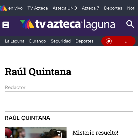
en vivo
TV Azteca
Azteca UNO
Azteca 7
Deportes
Notic
La Laguna
Durango
Seguridad
Deportes
Entretenimiento
En Vivo
Raúl Quintana
Redactor
RAÚL QUINTANA
¡Misterio resuelto!