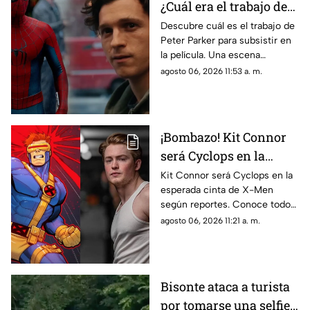
¿Cuál era el trabajo de
Peter Parker en Spider-
Descubre cuál es el trabajo de
Peter Parker para subsistir en
man: Brand New Day?
la película. Una escena
eliminada aclara las dudas de
agosto 06, 2026 11:53 a. m.
todos los fans.
¡Bombazo! Kit Connor
será Cyclops en la
película de X-Men
Kit Connor será Cyclops en la
esperada cinta de X-Men
según reportes. Conoce todos
los detalles sobre el fichaje del
agosto 06, 2026 11:21 a. m.
actor y el proyecto.
Bisonte ataca a turista
por tomarse una selfie |