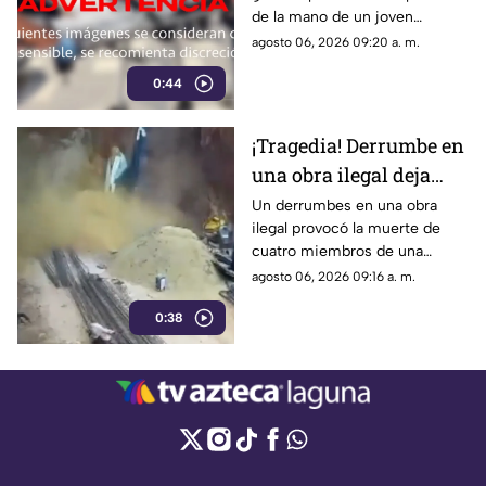
de la mano de un joven
trabajador de 19 años. El herido
agosto 06, 2026 09:20 a. m.
fue trasladado al hospital.
0:44
¡Tragedia! Derrumbe en
una obra ilegal deja
cuatro muertos | VIDEO
Un derrumbes en una obra
ilegal provocó la muerte de
cuatro miembros de una
misma familia. Las víctimas
agosto 06, 2026 09:16 a. m.
quedaron atrapadas bajo
0:38
toneladas de tierra.