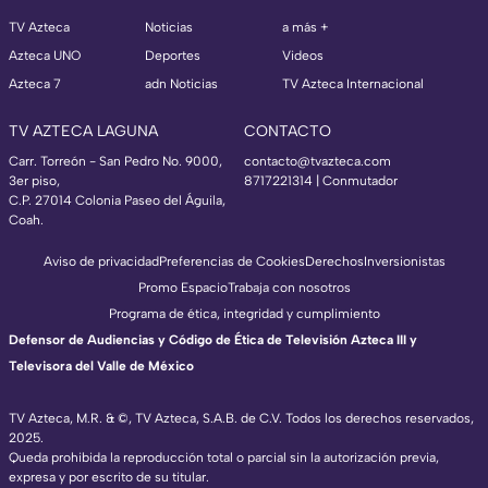
TV Azteca
Noticias
a más +
Azteca UNO
Deportes
Videos
Azteca 7
adn Noticias
TV Azteca Internacional
TV AZTECA LAGUNA
CONTACTO
Carr. Torreón - San Pedro No. 9000,
contacto@tvazteca.com
3er piso,
8717221314
| Conmutador
C.P. 27014 Colonia Paseo del Águila,
Coah.
Aviso de privacidad
Preferencias de Cookies
Derechos
Inversionistas
Promo Espacio
Trabaja con nosotros
Programa de ética, integridad y cumplimiento
Defensor de Audiencias y Código de Ética de Televisión Azteca III y
Televisora del Valle de México
TV Azteca, M.R. & ©, TV Azteca, S.A.B. de C.V. Todos los derechos reservados,
2025.
Queda prohibida la reproducción total o parcial sin la autorización previa,
expresa y por escrito de su titular.