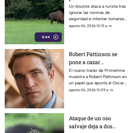
VIDEO
Un bisonte ataca a turista tras
ignorar las normas de
seguridad e intentar tomarse
una selfie con el animal.
agosto 06, 2026 10:15 a. m.
Conoce los detalles de este
0:44
incidente.
Robert Pattinson se
pone a cazar
pederastas en el nuevo
El nuevo trailer de Primetime
muestra a Robert Pattinson en
thriller basado en
un papel que apunta al Oscar.
hechos reales
Descubre todos los detalles de
agosto 06, 2026 10:09 a. m.
‘Primetime'
esta esperada película aquí.
Ataque de un oso
salvaje deja a dos