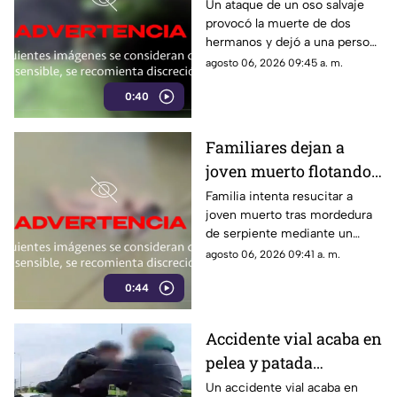
hermanos muertos y
Un ataque de un oso salvaje
provocó la muerte de dos
un herido | VIDEO
hermanos y dejó a una persona
herida. Las autoridades
agosto 06, 2026 09:45 a. m.
forestales iniciaron los trabajos
0:40
en la zona.
Familiares dejan a
joven muerto flotando
dos días en un 'río
Familia intenta resucitar a
joven muerto tras mordedura
sagrado’ para que
de serpiente mediante un
reviva | VIDEO
ritual en un río sagrado. La
agosto 06, 2026 09:41 a. m.
familia acudió dos días
0:44
después al lugar.
Accidente vial acaba en
pelea y patada
voladora en la
Un accidente vial acaba en