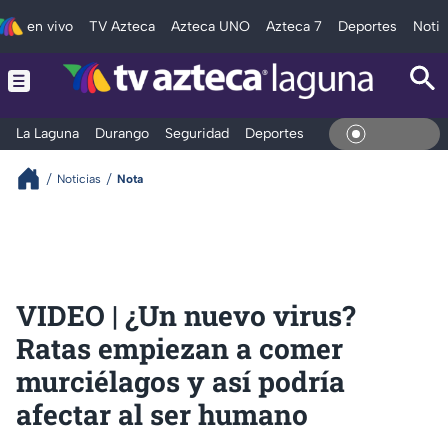
en vivo
TV Azteca
Azteca UNO
Azteca 7
Deportes
Notic
La Laguna
Durango
Seguridad
Deportes
Entretenimiento
En Vivo
Noticias
Nota
VIDEO | ¿Un nuevo virus?
Ratas empiezan a comer
murciélagos y así podría
afectar al ser humano