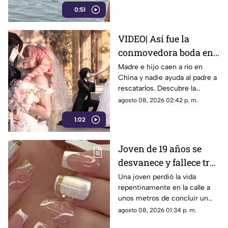
0:51
rescate.
VIDEO| Así fue la
conmovedora boda en
México que le dio un
Madre e hijo caen a río en
China y nadie ayuda al padre a
final feliz a Mitsuri y
rescatarlos. Descubre la
Obana
polémica ley que castiga a los
agosto 08, 2026 02:42 p. m.
ciudadanos si fallan en el
1:02
rescate.
Joven de 19 años se
desvanece y fallece tras
ponerse uñas en
Una joven perdió la vida
repentinamente en la calle a
Coahuila
unos metros de concluir un
servicio de uñas. Autoridades
agosto 08, 2026 01:34 p. m.
investigan un posible infarto