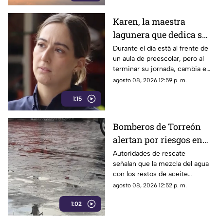
Karen, la maestra
lagunera que dedica su
tiempo libre a ser
Durante el día está al frente de
un aula de preescolar, pero al
bombera voluntaria
terminar su jornada, cambia el
pizarrón por el uniforme de
agosto 08, 2026 12:59 p. m.
rescate para servir a la
1:15
ciudadanía.
Bomberos de Torreón
alertan por riesgos en
el asfalto tras las
Autoridades de rescate
señalan que la mezcla del agua
recientes lluvias
con los restos de aceite
acumulados en la calle provoca
agosto 08, 2026 12:52 p. m.
que el pavimento se vuelva
1:02
sumamente resbaladizo.