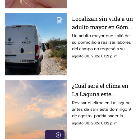
fulminante.
Localizan sin vida a un
adulto mayor en Gómez
Palacio; habría sufrido
Un adulto mayor que salió de
su domicilio a realizar labores
un infarto
del campo no regresó a su
hogar. Tras ser buscado por su
agosto 08, 2026 01:21 p. m.
familia, fue localizado sin vida.
¿Cuál será el clima en
La Laguna este
domingo 9 de agosto
Revisar el clima en La Laguna
antes de salir este domingo 9
2026?
de agosto, podría hacer la
diferencia entre un día
agosto 08, 2026 01:12 p. m.
tranquilo y uno lleno de
imprevistos.