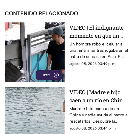
CONTENIDO RELACIONADO
VIDEO | El indignante
momento en que un
hombre roba el celular
Un hombre robó el celular a
una niña mientras jugaba en el
a una niña en su propia
patio de su casa en Asia. El
casa
video viral muestra cómo
agosto 08, 2026 03:49 p. m.
operó a plena luz del día
0:52
impunemente.
VIDEO | Madre e hijo
caen a un río en China
y nadie los ayuda por
Madre e hijo caen a río en
China y nadie ayuda al padre a
esta indignante razón
rescatarlos. Descubre la
polémica ley que castiga a los
agosto 08, 2026 03:44 p. m.
ciudadanos si fallan en el