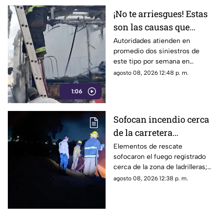
¡No te arriesgues! Estas
son las causas que
provocan incendios en
Autoridades atienden en
promedio dos siniestros de
vehículos
este tipo por semana en
Torreón. La falta de
agosto 08, 2026 12:48 p. m.
mantenimiento preventivo y la
1:06
suciedad en el motor son los
principales detonantes.
Sofocan incendio cerca
de la carretera
Matamoros-Torreón:
Elementos de rescate
sofocaron el fuego registrado
IMÁGENES
cerca de la zona de ladrilleras;
no se reportaron personas
agosto 08, 2026 12:38 p. m.
lesionadas.