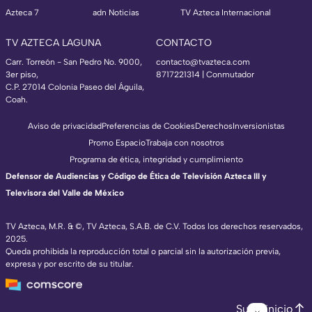
Azteca 7
adn Noticias
TV Azteca Internacional
TV AZTECA LAGUNA
CONTACTO
Carr. Torreón - San Pedro No. 9000,
contacto@tvazteca.com
3er piso,
8717221314
| Conmutador
C.P. 27014 Colonia Paseo del Águila,
Coah.
Aviso de privacidad
Preferencias de Cookies
Derechos
Inversionistas
Promo Espacio
Trabaja con nosotros
Programa de ética, integridad y cumplimiento
Defensor de Audiencias y Código de Ética de Televisión Azteca III y
Televisora del Valle de México
TV Azteca, M.R. & ©, TV Azteca, S.A.B. de C.V. Todos los derechos reservados,
2025.
Queda prohibida la reproducción total o parcial sin la autorización previa,
expresa y por escrito de su titular.
Subir inicio