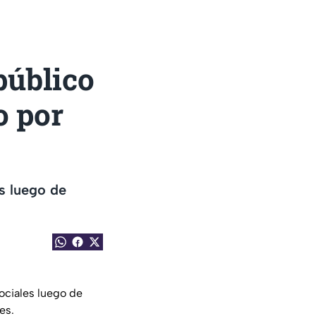
público
o por
s luego de
sociales luego de
es.