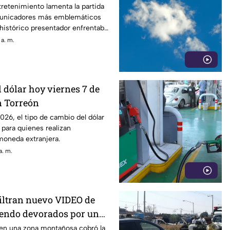
ntretenimiento lamenta la partida
municadores más emblemáticos
l histórico presentador enfrentaba
ardiacos desde hace varios años.
 a. m.
el dólar hoy viernes 7 de
n Torreón
026, el tipo de cambio del dólar
 para quienes realizan
moneda extranjera.
a. m.
Filtran nuevo VIDEO de
siendo devorados por un
 en una zona montañosa cobró la