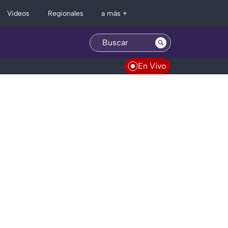
Regionales
Videos
a más +
En Vivo