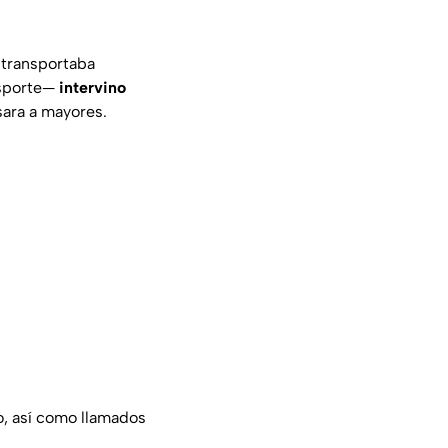
 transportaba
nsporte—
intervino
sara a mayores.
o, así como llamados