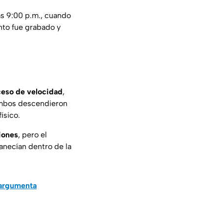
as 9:00 p.m., cuando
nto fue grabado y
ceso de velocidad
,
Ambos descendieron
ísico.
siones
, pero el
anecían dentro de la
 argumenta