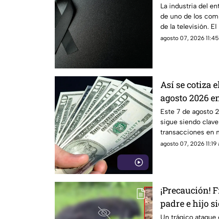
cardiacos
La industria del e
de uno de los co
de la televisión. E
serios problemas c
agosto 07, 2026 11:45
Así se cotiza 
agosto 2026 e
Este 7 de agosto 2
sigue siendo clave
transacciones en 
agosto 07, 2026 11:19 
¡Precaución! 
padre e hijo 
oso
Un trágico ataque