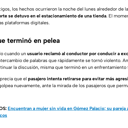
igos, los hechos ocurrieron la noche del lunes alrededor de l
rte se detuvo en el estacionamiento de una tienda
. El mome
as plataformas digitales.
ue terminó en pelea
iado cuando un
usuario reclamó al conductor por conducir a ex
intercambio de palabras que rápidamente se tornó violento. 
tinuar la discusión, misma que terminó en un enfrentamiento f
aprecia que el
pasajero intenta retirarse para evitar más agre
o golpea nuevamente, ante la mirada de los pasajeros que perm
OS:
Encuentran a mujer sin vida en Gómez Palacio; su pareja
cos