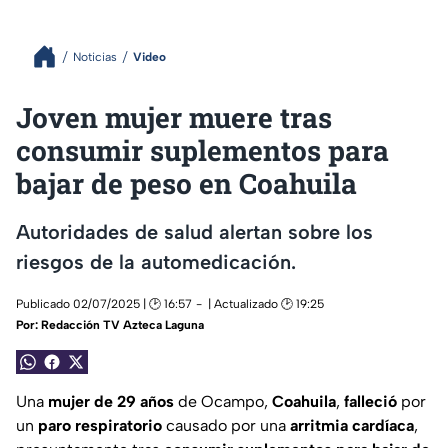
Noticias
Video
Joven mujer muere tras
consumir suplementos para
bajar de peso en Coahuila
Autoridades de salud alertan sobre los
riesgos de la automedicación.
Publicado 02/07/2025 | 🕑 16:57
| Actualizado 🕑 19:25
Por:
Redacción TV Azteca Laguna
Una
mujer de 29 años
de Ocampo,
Coahuila
,
falleció
por
un
paro respiratorio
causado por una
arritmia cardíaca
,