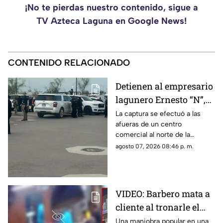
¡No te pierdas nuestro contenido, sigue a
TV Azteca Laguna en Google News!
CONTENIDO RELACIONADO
Detienen al empresario
lagunero Ernesto “N”,
alias “El Güino”, tras
La captura se efectuó a las
afueras de un centro
despliegue de
comercial al norte de la
seguridad en Torreón
ciudad; le habrían asegurado
agosto 07, 2026 08:46 p. m.
un arma de fuego sin
documentación reglamentaria.
VIDEO: Barbero mata a
cliente al tronarle el
cuello mientras le
Una maniobra popular en una