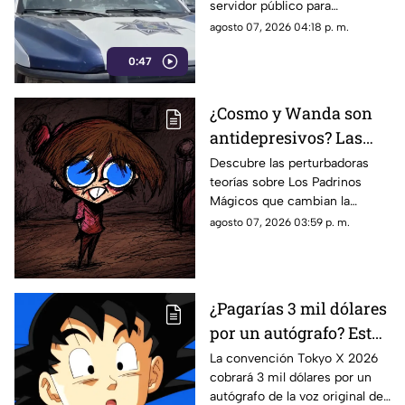
servidor público para
reclasificar diversas causas
agosto 07, 2026 04:18 p. m.
penales. Fue interceptado en
0:47
el estacionamiento de una
tienda de autoservicio.
¿Cosmo y Wanda son
antidepresivos? Las
perturbadoras teorías y
Descubre las perturbadoras
teorías sobre Los Padrinos
las hipótesis más
Mágicos que cambian la
oscuras sobre Los
historia de Timmy Turner y el
agosto 07, 2026 03:59 p. m.
Padrinos Mágicos
origen de sus seres mágicos.
¿Pagarías 3 mil dólares
por un autógrafo? Esto
cobra quien da voz a
La convención Tokyo X 2026
cobrará 3 mil dólares por un
Goku e indigna a los
autógrafo de la voz original de