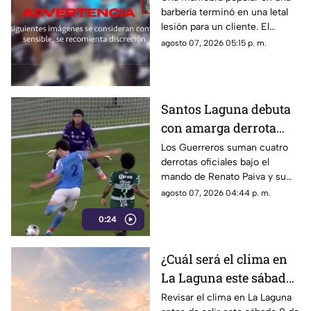
barbería terminó en una letal
cortaba el cabello
lesión para un cliente. El
momento quedó registrado
agosto 07, 2026 05:15 p. m.
por las cámaras de seguridad,
véase con precaución.
Santos Laguna debuta
con amarga derrota
ante el New York City
Los Guerreros suman cuatro
derrotas oficiales bajo el
en la Leagues Cup
mando de Renato Paiva y su
próximo reto será ante el
agosto 07, 2026 04:44 p. m.
Chicago Fire.
0:24
¿Cuál será el clima en
La Laguna este sábado
8 de agosto 2026?
Revisar el clima en La Laguna