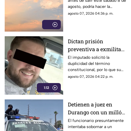
antes de salir este sábado 8 de
agosto, podría hacer la
diferencia entre un día
agosto 07, 2026 04:36 p. m.
tranquilo y uno lleno de
imprevistos.
Dictan prisión
preventiva a exmilitar
estadounidense por
El imputado solicitó la
duplicidad del término
asesinato de tres
constitucional, por lo que su
personas en Coahuila
situación jurídica se definirá
agosto 07, 2026 04:22 p. m.
en una próxima audiencia el 11
1:12
de agosto.
Detienen a juez en
Durango con un millón
de pesos y un arma de
El funcionario presuntamente
intentaba sobornar a un
fuego