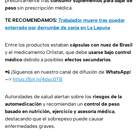
presuntamente tras
consumir suplementos para bajar de
peso
sin prescripción médica.
TE RECOMENDAMOS:
Trabajador muere tras quedar
enterrado por derrumbe de zanja en La Laguna
Entre los productos estaban
cápsulas con nuez de Brasil
y el medicamento Orlistat, que debe
usarse bajo control
médico
debido a posibles
efectos
secundarios
.
📲 ¡Síguenos en nuestro canal de difusión de
WhatsApp
!
—>
https://bit.ly/4dsc0TB
Autoridades de salud alertan sobre los
riesgos de la
automedicación
y recomiendan un
control de peso
basado en nutrición, ejercicio y asesoría médica
,
destacando que el sobrepeso puede causar
enfermedades graves.