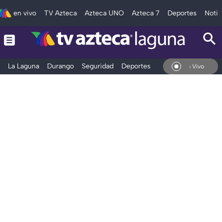
en vivo
TV Azteca
Azteca UNO
Azteca 7
Deportes
Notic
La Laguna
Durango
Seguridad
Deportes
Entretenimiento
En Vivo