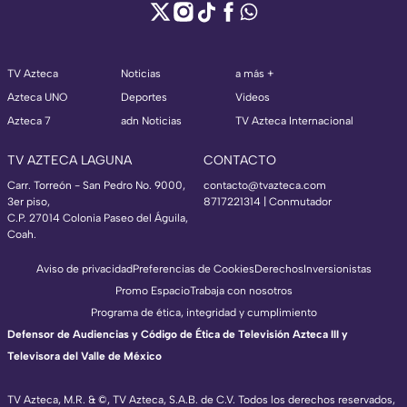
TV Azteca
Noticias
a más +
Azteca UNO
Deportes
Videos
Azteca 7
adn Noticias
TV Azteca Internacional
TV AZTECA LAGUNA
CONTACTO
Carr. Torreón - San Pedro No. 9000,
contacto@tvazteca.com
3er piso,
8717221314
| Conmutador
C.P. 27014 Colonia Paseo del Águila,
Coah.
Aviso de privacidad
Preferencias de Cookies
Derechos
Inversionistas
Promo Espacio
Trabaja con nosotros
Programa de ética, integridad y cumplimiento
Defensor de Audiencias y Código de Ética de Televisión Azteca III y
Televisora del Valle de México
TV Azteca, M.R. & ©, TV Azteca, S.A.B. de C.V. Todos los derechos reservados,