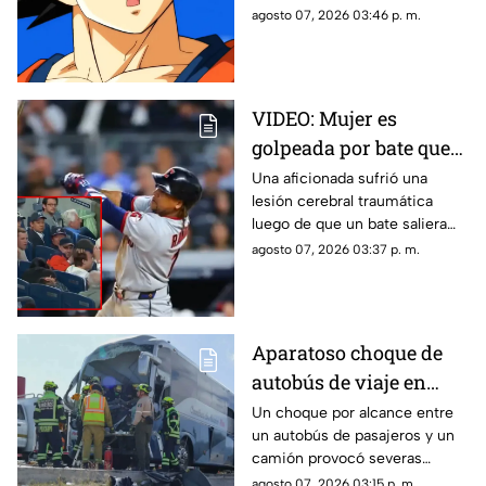
fans
Goku en Dragon Ball. Fans
agosto 07, 2026 03:46 p. m.
denuncian abuso en los
precios.
VIDEO: Mujer es
golpeada por bate que
salió volando en
Una aficionada sufrió una
lesión cerebral traumática
partido de los Yankees;
luego de que un bate saliera
los demandó por 10
disparado hacia las gradas en
agosto 07, 2026 03:37 p. m.
millones de dólares
pleno partido. La víctima acusa
fallas en la red de protección
del Yankee Stadium.
Aparatoso choque de
autobús de viaje en
carretera deja un
Un choque por alcance entre
un autobús de pasajeros y un
conductor prensado y
camión provocó severas
dos heridos
afectaciones viales. El
agosto 07, 2026 03:15 p. m.