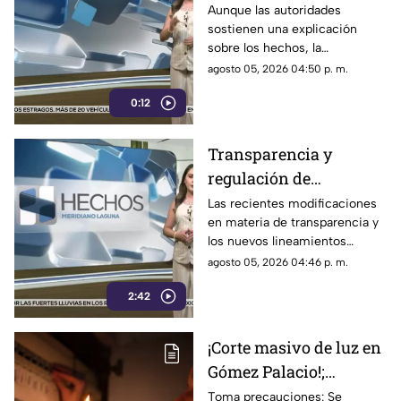
y persisten
Aunque las autoridades
sostienen una explicación
interrogantes
sobre los hechos, la
información disponible no ha
agosto 05, 2026 04:50 p. m.
disipado todas las dudas.
0:12
Transparencia y
regulación de
audiencias, bajo la lupa
Las recientes modificaciones
en materia de transparencia y
por posible control de
los nuevos lineamientos
la información
relacionados con las
agosto 05, 2026 04:46 p. m.
audiencias han generado
2:42
cuestionamientos por un
posible control de la
información y por el alcance
¡Corte masivo de luz en
que podrían tener sobre la
Gómez Palacio!;
difusión de contenidos de
interés público.
¿Cuándo será? Revisa
Toma precauciones: Se