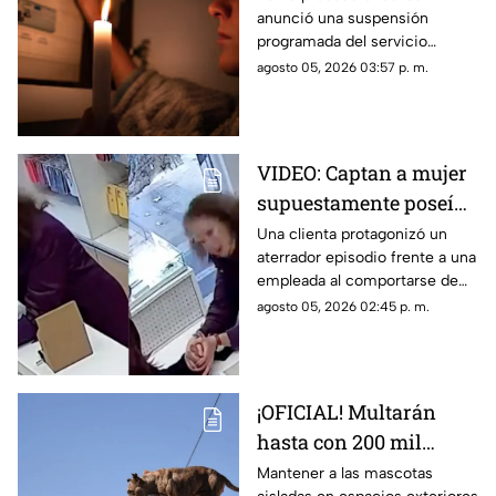
anunció una suspensión
si tu colonia está en la
programada del servicio
lista AQUÍ
nocturno que afectará a
agosto 05, 2026 03:57 p. m.
diversas colonias de Gómez
Palacio. Revisa si tu colonia
está en la lista
VIDEO: Captan a mujer
supuestamente poseída
en una tienda de
Una clienta protagonizó un
aterrador episodio frente a una
celulares
empleada al comportarse de
una manera extraña. Conoce
agosto 05, 2026 02:45 p. m.
los detalles del caso.
¡OFICIAL! Multarán
hasta con 200 mil
pesos a quienes
Mantener a las mascotas