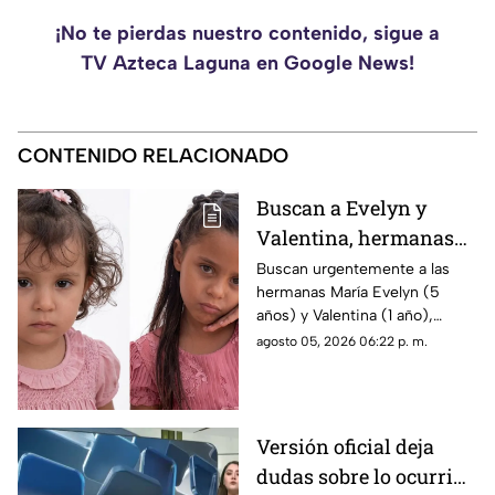
¡No te pierdas nuestro contenido, sigue a
TV Azteca Laguna en Google News!
CONTENIDO RELACIONADO
Buscan a Evelyn y
Valentina, hermanas
de 1 y 5 años
Buscan urgentemente a las
hermanas María Evelyn (5
desaparecidas en
años) y Valentina (1 año),
Torreón
desaparecidas en Torreón
agosto 05, 2026 06:22 p. m.
junto a su madre el pasado 3
de agosto.
Versión oficial deja
dudas sobre lo ocurrido