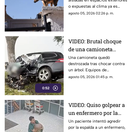
aisladas en espacios exteriores
mantengan a perros y
o expuestas al clima ya es
gatos viviendo en
considerado una infracción
agosto 05, 2026 02:26 p. m.
patios o azoteas
grave. Conoce detalles y en
qué casos aplican las
sanciones.
VIDEO: Brutal choque
de una camioneta
contra un árbol; quedó
Una camioneta quedó
destrozada tras chocar contra
completamente
un árbol. Equipos de
destruida
emergencia y peritos
agosto 05, 2026 01:45 p. m.
investigan el trágico percance.
0:52
VIDEO: Quiso golpear a
un enfermero por la
espalda y terminó
Un paciente intentó agredir
por la espalda a un enfermero,
sometido: no sabía que