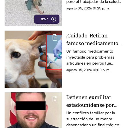
pero el trabajador de la salud
era experto en artes
usó artes marciales para
agosto 05, 2026 01:25 p. m.
marciales
someterlo.
0:57
¡Cuidado! Retiran
famoso medicamento
para perros por estar
Un famoso medicamento
inyectable para problemas
contaminado con
articulares en perros fue
VIDRIOS
retirado del mercado tras
agosto 05, 2026 01:00 p. m.
detectarse partículas de vidrio
en sus frascos. Autoridades
piden revisar empaques y
suspender su uso.
Detienen exmilitar
estadounidense por
presunto asesinato de
Un conflicto familiar por la
sustracción de un menor
sus exsuegros y
desencadenó un final trágico.