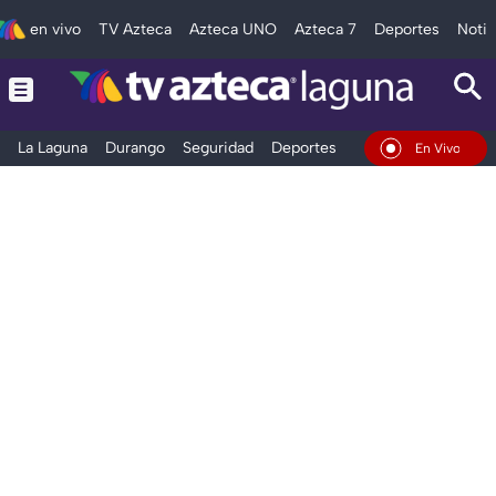
en vivo
TV Azteca
Azteca UNO
Azteca 7
Deportes
Notic
La Laguna
Durango
Seguridad
Deportes
Entretenimiento
En Vivo