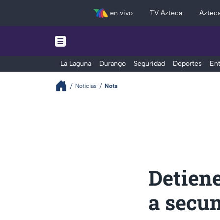
en vivo
TV Azteca
Aztec
La Laguna
Durango
Seguridad
Deportes
Ent
Noticias
Nota
Detiene
a secu