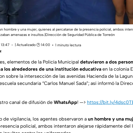
n hombre y una mujer, quienes al percatarse de la presencia policial, ambos inte
anzaban amenazas e insultos.|Dirección de Seguridad Pública de Torreón
 13:47
| Actualizado 🕑 14:00
1 minuto lectura
z
es, elementos de la Policía Municipal
detuvieron a dos perso
 los alrededores de una institución educativa
en la colonia 
on sobre la intersección de las avenidas Hacienda de la Lagun
a escuela secundaria “Carlos Manuel Sada”; así informó la Dire
stro canal de difusión de
WhatsApp
! —>
https://bit.ly/4dsc0T
o de vigilancia, los agentes observaron a
un hombre y una muj
presencia policial, ambos intentaron alejarse rápidamente del 