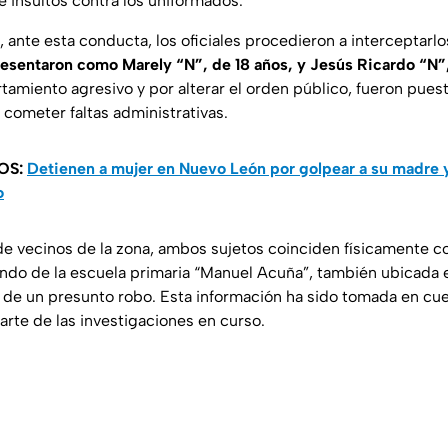
 insultos contra los uniformados.
nte esta conducta, los oficiales procedieron a interceptarlos 
esentaron como Marely “N”, de 18 años, y Jesús Ricardo “N”,
amiento agresivo y por alterar el orden público, fueron puest
 cometer faltas administrativas.
OS:
Detienen a mujer en Nuevo León por golpear a su madre y
o
e vecinos de la zona, ambos sujetos coinciden físicamente c
ndo de la escuela primaria “Manuel Acuña”, también ubicada 
e un presunto robo. Esta información ha sido tomada en cue
rte de las investigaciones en curso.