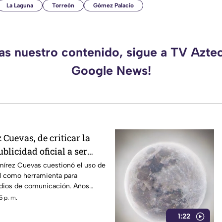
La Laguna
Torreón
Gómez Palacio
das nuestro contenido, sigue a TV Azte
Google News!
Cuevas, de criticar la
blicidad oficial a ser
strategia de control
mírez Cuevas cuestionó el uso de
ial como herramienta para
edios de comunicación. Años
dentro del gobierno ha reavivado
5 p. m.
 políticas relacionadas con la
1:22
ormación.