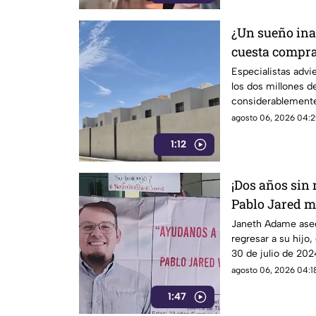
¿Un sueño ina
cuesta compra
Especialistas advi
los dos millones d
considerablemente
logran adquirir su 
agosto 06, 2026 04:2
1:12
¡Dos años sin
Pablo Jared m
encontrarlo c
Janeth Adame aseg
regresar a su hijo,
30 de julio de 2024
agosto 06, 2026 04:18
1:47