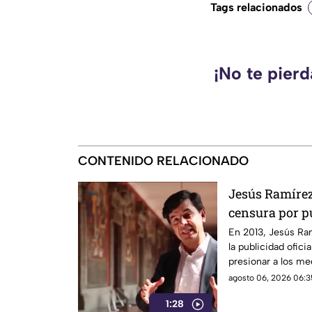
Tags relacionados
¡No te pier
CONTENIDO RELACIONADO
Jesús Ramírez 
censura por pu
señalado por e
En 2013, Jesús Ra
la publicidad ofic
informativo
presionar a los m
después, su papel 
agosto 06, 2026 06:3
las críticas por las
1:28
difusión de la inf