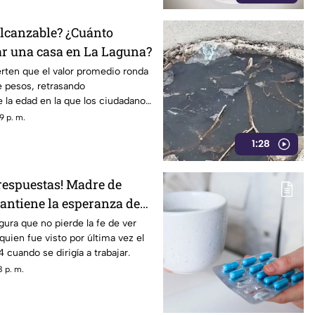
lcanzable? ¿Cuánto
r una casa en La Laguna?
erten que el valor promedio ronda
e pesos, retrasando
 la edad en la que los ciudadanos
patrimonio.
9 p. m.
1:28
 respuestas! Madre de
antiene la esperanza de
on vida
ura que no pierde la fe de ver
 quien fue visto por última vez el
 cuando se dirigía a trabajar.
 p. m.