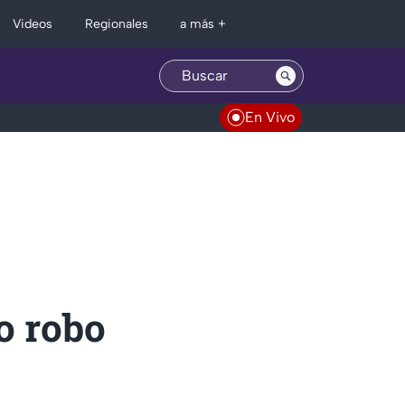
Regionales
Videos
a más +
En Vivo
o robo