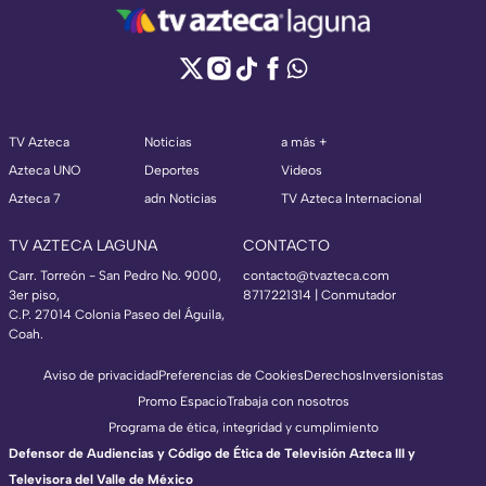
TV Azteca
Noticias
a más +
Azteca UNO
Deportes
Videos
Azteca 7
adn Noticias
TV Azteca Internacional
TV AZTECA LAGUNA
CONTACTO
Carr. Torreón - San Pedro No. 9000,
contacto@tvazteca.com
3er piso,
8717221314
| Conmutador
C.P. 27014 Colonia Paseo del Águila,
Coah.
Aviso de privacidad
Preferencias de Cookies
Derechos
Inversionistas
Promo Espacio
Trabaja con nosotros
Programa de ética, integridad y cumplimiento
Defensor de Audiencias y Código de Ética de Televisión Azteca III y
Televisora del Valle de México