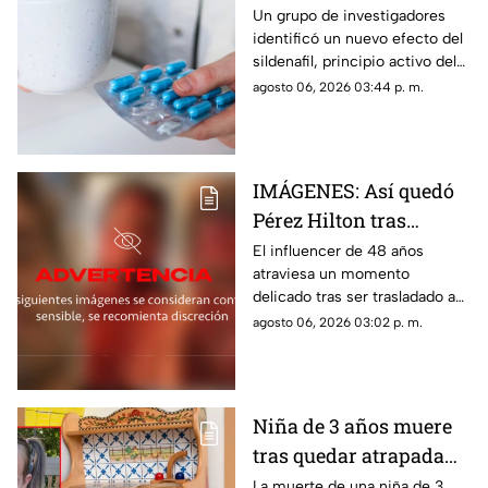
Estudio revela que
Un grupo de investigadores
identificó un nuevo efecto del
podría frenar la
sildenafil, principio activo del
metástasis
viagra, que podría cambiar su
agosto 06, 2026 03:44 p. m.
papel en la medicina.
IMÁGENES: Así quedó
Pérez Hilton tras
agresiones durante en
El influencer de 48 años
atraviesa un momento
vivo de TikTok
delicado tras ser trasladado a
un hospital por cuerpos de
agosto 06, 2026 03:02 p. m.
emergencia. Este es su estado
de salud y los problemas que
enfrentaba.
Niña de 3 años muere
tras quedar atrapada
en cocina de juguete
La muerte de una niña de 3