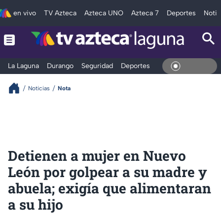
en vivo
TV Azteca
Azteca UNO
Azteca 7
Deportes
Notic
La Laguna
Durango
Seguridad
Deportes
Entretenimiento
En Vivo
Noticias
Nota
Detienen a mujer en Nuevo
León por golpear a su madre y
abuela; exigía que alimentaran
a su hijo