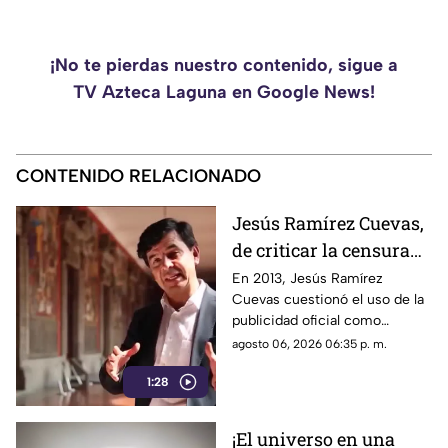
¡No te pierdas nuestro contenido, sigue a
TV Azteca Laguna en Google News!
CONTENIDO RELACIONADO
Jesús Ramírez Cuevas,
de criticar la censura
por publicidad oficial a
En 2013, Jesús Ramírez
Cuevas cuestionó el uso de la
ser señalado por
publicidad oficial como
estrategia de control
herramienta para presionar a
agosto 06, 2026 06:35 p. m.
informativo
los medios de comunicación.
1:28
Años después, su papel dentro
del gobierno ha reavivado las
críticas por las políticas
¡El universo en una
relacionadas con la difusión de