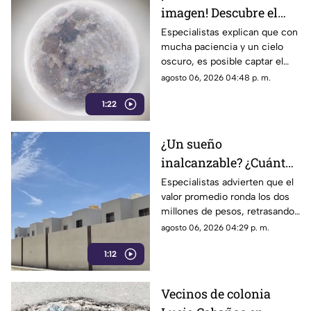
imagen! Descubre el
la información.
fascinante mundo de la
Especialistas explican que con
mucha paciencia y un cielo
astrofotografía en La
oscuro, es posible captar el
Laguna
aparente movimiento de las
agosto 06, 2026 04:48 p. m.
estrellas desde nuestra región.
1:22
¿Un sueño
inalcanzable? ¿Cuánto
cuesta comprar una
Especialistas advierten que el
valor promedio ronda los dos
casa en La Laguna?
millones de pesos, retrasando
considerablemente la edad en
agosto 06, 2026 04:29 p. m.
la que los ciudadanos logran
1:12
adquirir su patrimonio.
Vecinos de colonia