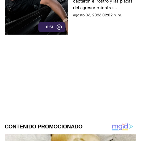
captaron el rostro y las placas
estacionamiento
del agresor mientras
vandalizaba la pintura. Esto
agosto 06, 2026 02:02 p. m.
reveló la investigación.
0:51