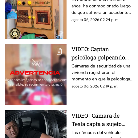
años, ha conmocionado luego
de que sufriera un accidente
doméstico con una cocina de
agosto 06, 2026 02:24 p. m.
juguete de madera.
VIDEO: Captan
psicóloga golpeando
brutalmente a niño
Cámaras de seguridad de una
vivienda registraron el
INDEFENSO con
momento en que la psicóloga
autismo y epilepsia
agredió físicamente a un niño
agosto 06, 2026 02:19 p. m.
con autismo. La madre
interpuso la denuncia. Véase
con precaución.
VIDEO | Cámara de
Tesla capta a sujeto
rayando el auto en
Las cámaras del vehículo