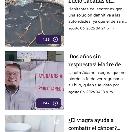
Lucio Cabañas en
Lerdo exigen a SAPAL
Habitantes del sector exigen
una solución definitiva a las
reparar constante brote
autoridades, ya que el derrame
de aguas negras
representa un grave foco de
agosto 06, 2026 04:24 p. m.
infección y temen
1:28
afectaciones estructurales.
¡Dos años sin
respuestas! Madre de
Pablo Jared mantiene
Janeth Adame asegura que no
pierde la fe de ver regresar a
la esperanza de
su hijo, quien fue visto por
encontrarlo con vida
última vez el 30 de julio de
agosto 06, 2026 04:18 p. m.
2024 cuando se dirigía a
1:47
trabajar.
¿El viagra ayuda a
combatir el cáncer?