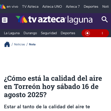
en vivo
TV Azteca
Azteca UNO
Azteca 7
Deportes
Notic
La Laguna
Durango
Seguridad
Deportes
Entretenimiento
En Vivo
Noticias
Nota
¿Cómo está la calidad del aire
en Torreón hoy sábado 16 de
agosto 2025?
Estar al tanto de la calidad del aire te