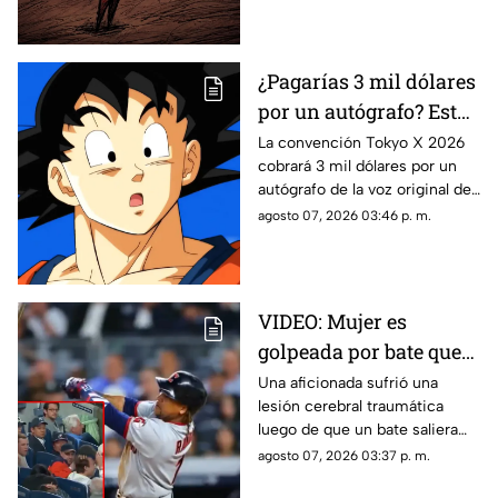
¿Pagarías 3 mil dólares
por un autógrafo? Esto
cobra quien da voz a
La convención Tokyo X 2026
cobrará 3 mil dólares por un
Goku e indigna a los
autógrafo de la voz original de
fans
Goku en Dragon Ball. Fans
agosto 07, 2026 03:46 p. m.
denuncian abuso en los
precios.
VIDEO: Mujer es
golpeada por bate que
salió volando en
Una aficionada sufrió una
lesión cerebral traumática
partido de los Yankees;
luego de que un bate saliera
los demandó por 10
disparado hacia las gradas en
agosto 07, 2026 03:37 p. m.
millones de dólares
pleno partido. La víctima acusa