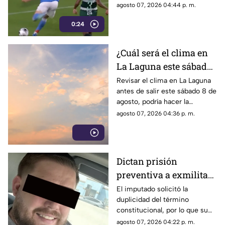
próximo reto será ante el
agosto 07, 2026 04:44 p. m.
Chicago Fire.
0:24
¿Cuál será el clima en
La Laguna este sábado
8 de agosto 2026?
Revisar el clima en La Laguna
antes de salir este sábado 8 de
agosto, podría hacer la
diferencia entre un día
agosto 07, 2026 04:36 p. m.
tranquilo y uno lleno de
imprevistos.
Dictan prisión
preventiva a exmilitar
estadounidense por
El imputado solicitó la
duplicidad del término
asesinato de tres
constitucional, por lo que su
personas en Coahuila
situación jurídica se definirá
agosto 07, 2026 04:22 p. m.