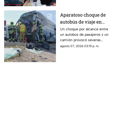
fallas en la red de protección
del Yankee Stadium.
Aparatoso choque de
autobús de viaje en
carretera deja un
Un choque por alcance entre
un autobús de pasajeros y un
conductor prensado y
camión provocó severas
dos heridos
afectaciones viales. El
agosto 07, 2026 03:15 p. m.
operador de la unidad quedó
prensado tras el golpe.