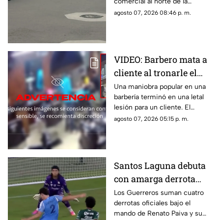
comercial al norte de la
seguridad en Torreón
ciudad; le habrían asegurado
agosto 07, 2026 08:46 p. m.
un arma de fuego sin
documentación reglamentaria.
VIDEO: Barbero mata a
cliente al tronarle el
cuello mientras le
Una maniobra popular en una
barbería terminó en una letal
cortaba el cabello
lesión para un cliente. El
momento quedó registrado
agosto 07, 2026 05:15 p. m.
por las cámaras de seguridad,
véase con precaución.
Santos Laguna debuta
con amarga derrota
ante el New York City
Los Guerreros suman cuatro
derrotas oficiales bajo el
en la Leagues Cup
mando de Renato Paiva y su