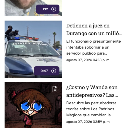
en una próxima audiencia el 11
1:12
de agosto.
Detienen a juez en
Durango con un millón
de pesos y un arma de
El funcionario presuntamente
intentaba sobornar a un
fuego
servidor público para
reclasificar diversas causas
agosto 07, 2026 04:18 p. m.
penales. Fue interceptado en
0:47
el estacionamiento de una
tienda de autoservicio.
¿Cosmo y Wanda son
antidepresivos? Las
perturbadoras teorías y
Descubre las perturbadoras
teorías sobre Los Padrinos
las hipótesis más
Mágicos que cambian la
oscuras sobre Los
historia de Timmy Turner y el
agosto 07, 2026 03:59 p. m.
Padrinos Mágicos
origen de sus seres mágicos.