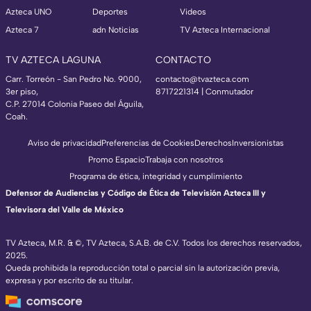
Azteca UNO
Deportes
Videos
Azteca 7
adn Noticias
TV Azteca Internacional
TV AZTECA LAGUNA
CONTACTO
Carr. Torreón - San Pedro No. 9000,
contacto@tvazteca.com
3er piso,
8717221314
| Conmutador
C.P. 27014 Colonia Paseo del Águila,
Coah.
Aviso de privacidad
Preferencias de Cookies
Derechos
Inversionistas
Promo Espacio
Trabaja con nosotros
Programa de ética, integridad y cumplimiento
Defensor de Audiencias y Código de Ética de Televisión Azteca III y
Televisora del Valle de México
TV Azteca, M.R. & ©, TV Azteca, S.A.B. de C.V. Todos los derechos reservados,
2025.
Queda prohibida la reproducción total o parcial sin la autorización previa,
expresa y por escrito de su titular.