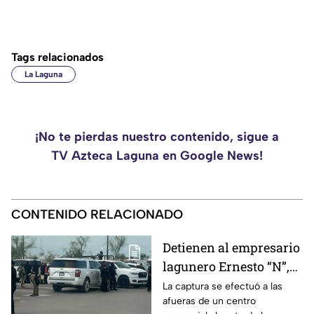
Tags relacionados
La Laguna
¡No te pierdas nuestro contenido, sigue a
TV Azteca Laguna en Google News!
CONTENIDO RELACIONADO
Detienen al empresario
lagunero Ernesto “N”,
alias “El Güino”, tras
La captura se efectuó a las
afueras de un centro
despliegue de