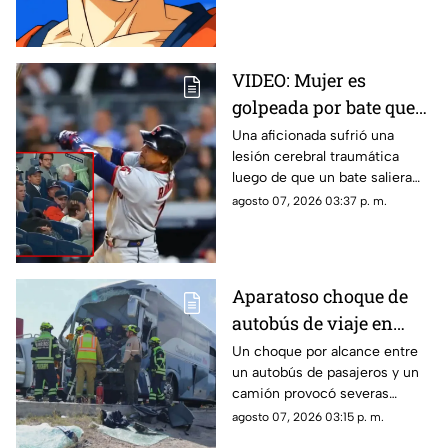
denuncian abuso en los
precios.
VIDEO: Mujer es
golpeada por bate que
salió volando en
Una aficionada sufrió una
lesión cerebral traumática
partido de los Yankees;
luego de que un bate saliera
los demandó por 10
disparado hacia las gradas en
agosto 07, 2026 03:37 p. m.
millones de dólares
pleno partido. La víctima acusa
fallas en la red de protección
del Yankee Stadium.
Aparatoso choque de
autobús de viaje en
carretera deja un
Un choque por alcance entre
un autobús de pasajeros y un
conductor prensado y
camión provocó severas
dos heridos
afectaciones viales. El
agosto 07, 2026 03:15 p. m.
operador de la unidad quedó