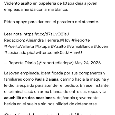
Violento asalto en papelería de Ixtapa deja a joven
empleada herida con arma blanca.
Piden apoyo para dar con el paradero del atacante.
Leer nota:
https://t.co/d7sUvO21sJ
Redacción: Alejandra Herrera.
#Hoy
#Reporte
#PuertoVallarta
#Ixtapa
#Asalto
#ArmaBlanca
#Joven
#Lesionada
pic.twitter.com/E0sdZHhnvU
— Reporte Diario (@reportediariopv)
May 24, 2026
La joven empleada, identificada por sus compañeros y
familiares como
Paula Daiana
, caminó hacia la máquina y
le dio la espalda para atender el pedido. En ese instante,
el criminal sacó un arma blanca de entre sus ropas y
la
acuchilló en dos ocasiones
, dejándola gravemente
herida en el suelo y sin posibilidad de defenderse.