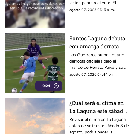
lesión para un cliente. El
momento quedó registrado
agosto 07, 2026 05:15 p. m.
por las cámaras de seguridad,
véase con precaución.
Santos Laguna debuta
con amarga derrota
ante el New York City
Los Guerreros suman cuatro
derrotas oficiales bajo el
en la Leagues Cup
mando de Renato Paiva y su
próximo reto será ante el
agosto 07, 2026 04:44 p. m.
Chicago Fire.
0:24
¿Cuál será el clima en
La Laguna este sábado
8 de agosto 2026?
Revisar el clima en La Laguna
antes de salir este sábado 8 de
agosto, podría hacer la