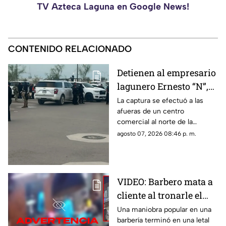
TV Azteca Laguna en Google News!
CONTENIDO RELACIONADO
Detienen al empresario
lagunero Ernesto “N”,
alias “El Güino”, tras
La captura se efectuó a las
afueras de un centro
despliegue de
comercial al norte de la
seguridad en Torreón
ciudad; le habrían asegurado
agosto 07, 2026 08:46 p. m.
un arma de fuego sin
documentación reglamentaria.
VIDEO: Barbero mata a
cliente al tronarle el
cuello mientras le
Una maniobra popular en una
barbería terminó en una letal
cortaba el cabello