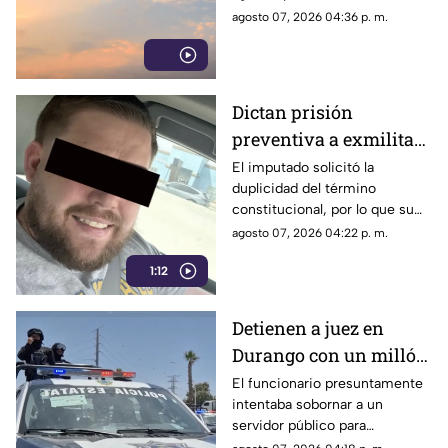
diferencia entre un día
agosto 07, 2026 04:36 p. m.
tranquilo y uno lleno de
imprevistos.
Dictan prisión
preventiva a exmilitar
estadounidense por
El imputado solicitó la
duplicidad del término
asesinato de tres
constitucional, por lo que su
personas en Coahuila
situación jurídica se definirá
agosto 07, 2026 04:22 p. m.
en una próxima audiencia el 11
1:12
de agosto.
Detienen a juez en
Durango con un millón
de pesos y un arma de
El funcionario presuntamente
intentaba sobornar a un
fuego
servidor público para
reclasificar diversas causas