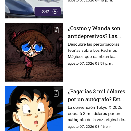
agosto 07, 2026 04:18 p. m.
penales. Fue interceptado en
0:47
el estacionamiento de una
tienda de autoservicio.
¿Cosmo y Wanda son
antidepresivos? Las
perturbadoras teorías y
Descubre las perturbadoras
teorías sobre Los Padrinos
las hipótesis más
Mágicos que cambian la
oscuras sobre Los
historia de Timmy Turner y el
agosto 07, 2026 03:59 p. m.
Padrinos Mágicos
origen de sus seres mágicos.
¿Pagarías 3 mil dólares
por un autógrafo? Esto
cobra quien da voz a
La convención Tokyo X 2026
cobrará 3 mil dólares por un
Goku e indigna a los
autógrafo de la voz original de
fans
Goku en Dragon Ball. Fans
agosto 07, 2026 03:46 p. m.