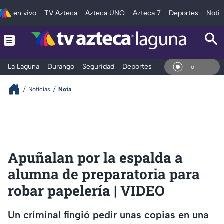
en vivo
TV Azteca
Azteca UNO
Azteca 7
Deportes
Notic
La Laguna
Durango
Seguridad
Deportes
Entretenimiento
En Viv
Noticias
Nota
Apuñalan por la espalda a
alumna de preparatoria para
robar papelería | VIDEO
Un criminal fingió pedir unas copias en una