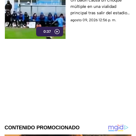
Un balón causa un choque
múltiple en una vialidad
principal tras salir del estadio
durante un partido. El freno de
agosto 09, 2026 12:56 p. m.
un auto provocó la colisión.
0:37