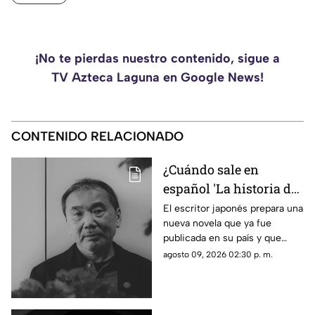
¡No te pierdas nuestro contenido, sigue a
TV Azteca Laguna en Google News!
CONTENIDO RELACIONADO
¿Cuándo sale en
español 'La historia de
Kaho', la nueva novela
El escritor japonés prepara una
nueva novela que ya fue
de Haruki Murakami?
publicada en su país y que
apunta a llegar a los lectores
agosto 09, 2026 02:30 p. m.
de habla hispana.