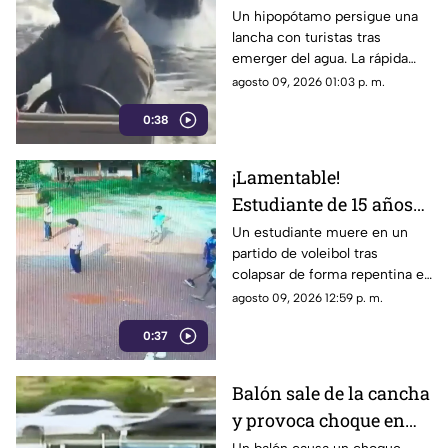
llena de turistas |
Un hipopótamo persigue una
lancha con turistas tras
VIDEO
emerger del agua. La rápida
reacción del guía evitó un
agosto 09, 2026 01:03 p. m.
ataque y puso a salvo a todos a
0:38
bordo.
¡Lamentable!
Estudiante de 15 años
muere en un partido de
Un estudiante muere en un
partido de voleibol tras
voleibol | VIDEO
colapsar de forma repentina en
la cancha. Conoce los detalles
agosto 09, 2026 12:59 p. m.
reportados por las autoridades.
0:37
Balón sale de la cancha
y provoca choque en
pleno partido | VIDEO