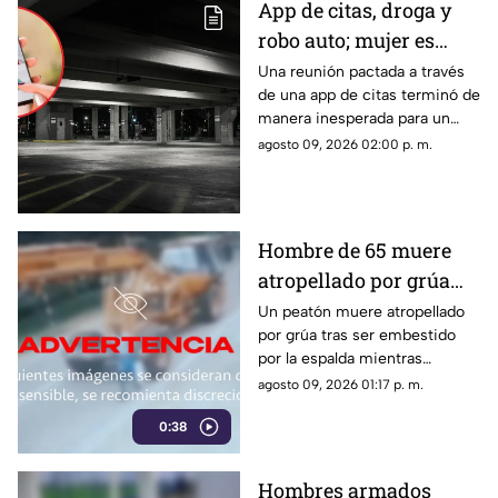
App de citas, droga y
robo auto; mujer es
vinculada a proceso
Una reunión pactada a través
de una app de citas terminó de
por asalto tras
manera inesperada para un
encuentro en hotel
hombre, quien al recuperar el
agosto 09, 2026 02:00 p. m.
conocimiento descubrió que
varias de sus pertenencias
habían desaparecido.
Hombre de 65 muere
atropellado por grúa
tras ser embestido |
Un peatón muere atropellado
por grúa tras ser embestido
VIDEO
por la espalda mientras
caminaba. El hombre de 65
agosto 09, 2026 01:17 p. m.
años falleció de forma
0:38
inmediata en el sitio.
Hombres armados