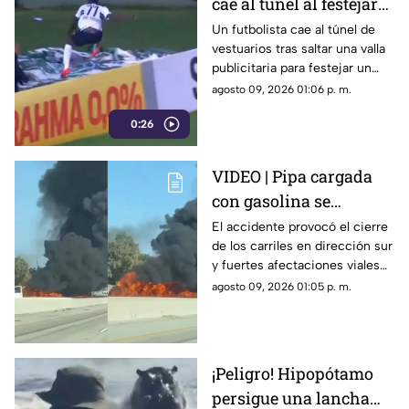
cae al túnel al festejar
un gol | VIDEO
Un futbolista cae al túnel de
vestuarios tras saltar una valla
publicitaria para festejar un
gol. La anotación fue anulada y
agosto 09, 2026 01:06 p. m.
terminó lesionado.
0:26
VIDEO | Pipa cargada
con gasolina se
incendia tras accidente
El accidente provocó el cierre
de los carriles en dirección sur
y paraliza autopista
y fuertes afectaciones viales
en la zona.
agosto 09, 2026 01:05 p. m.
¡Peligro! Hipopótamo
persigue una lancha