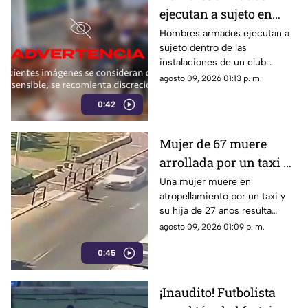
ejecutan a sujeto en
club de fútbol | VIDEO
Hombres armados ejecutan a
sujeto dentro de las
instalaciones de un club
deportivo. Los agresores
agosto 09, 2026 01:13 p. m.
utilizaron pistolas y una
0:42
escopeta para el ataque.
Mujer de 67 muere
arrollada por un taxi y
su hija de 27 queda
Una mujer muere en
atropellamiento por un taxi y
herida | VIDEO
su hija de 27 años resulta
herida. Conoce los detalles de
agosto 09, 2026 01:09 p. m.
este trágico percance vial
0:45
ocurrido.
¡Inaudito! Futbolista