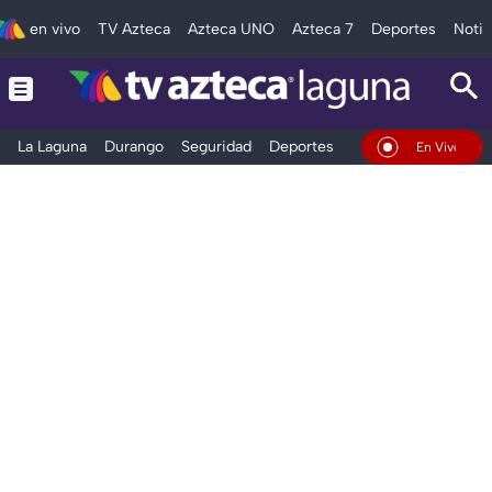
en vivo
TV Azteca
Azteca UNO
Azteca 7
Deportes
Notic
La Laguna
Durango
Seguridad
Deportes
Entretenimiento
En Vivo