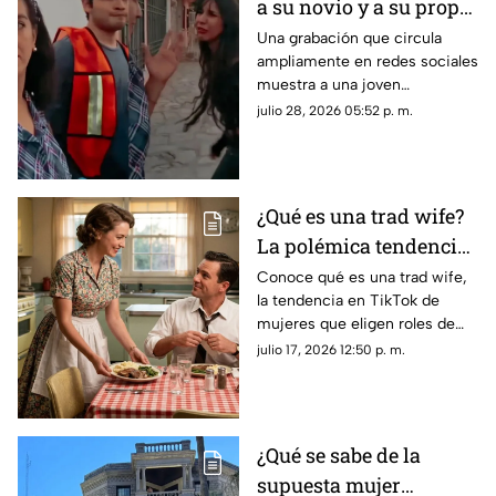
a su novio y a su propia
madre saliendo de
Una grabación que circula
ampliamente en redes sociales
hotel
muestra a una joven
enfrentando a su pareja y a su
julio 28, 2026 05:52 p. m.
madre tras encontrarlos
saliendo juntos de un hotel.
¿Qué es una trad wife?
La polémica tendencia
VIRAL de amas de casa
Conoce qué es una trad wife,
la tendencia en TikTok de
mujeres que eligen roles de
género tradicionales y por qué
julio 17, 2026 12:50 p. m.
su estilo de vida genera tanta
controversia.
¿Qué se sabe de la
supuesta mujer