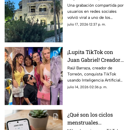
fantasma que se hizo
Una grabación compartida por
usuarios en redes sociales
viral en la Casa del
volvió viral a uno de los
Cerro de Torreón?
inmuebles más
julio 17, 2026 12:37 p. m.
representativos de Torreón,
alimentando todo tipo de
teorías entre creyentes y
escépticos.
¡Lupita TikTok con
Juan Gabriel! Creador
lagunero es VIRAL en
Raúl Barraza, creador de
Torreón, conquista TikTok
TikTok con videos
usando Inteligencia Artificial
hiperrealistas de IA
para crear videos virales de
julio 14, 2026 02:36 p. m.
Lupita TikTok, Ángela Aguilar y
Karla Panini.
¿Qué son los ciclos
menstruales