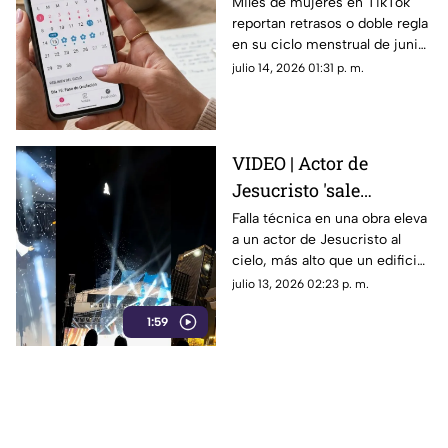
misteriosos de junio
Miles de mujeres en TikTok
reportan retrasos o doble regla
2026 y por qué son
en su ciclo menstrual de junio
tendencia?
2026. Conoce la explicación
julio 14, 2026 01:31 p. m.
científica detrás de este
misterioso fenómeno viral.
VIDEO | Actor de
Jesucristo 'sale
volando' al cielo por
Falla técnica en una obra eleva
a un actor de Jesucristo al
falla técnica en plena
cielo, más alto que un edificio.
obra
El video es viral por su
julio 13, 2026 02:23 p. m.
profesionalismo al no perder
1:59
su personaje.