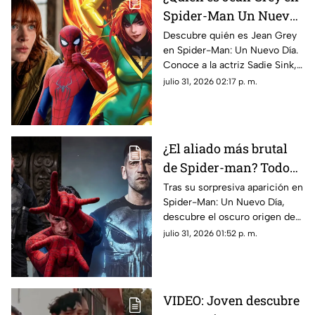
Spider-Man Un Nuevo
Día? Sadie Sink y los
Descubre quién es Jean Grey
en Spider-Man: Un Nuevo Día.
mutantes del UCM
Conoce a la actriz Sadie Sink,
sus poderes y su impacto en la
julio 31, 2026 02:17 p. m.
nueva película de Marvel.
¿El aliado más brutal
de Spider-man? Todo
sobre el oscuro pasado
Tras su sorpresiva aparición en
Spider-Man: Un Nuevo Día,
de The Punisher
descubre el oscuro origen de
Punisher, su paso por el MCU
julio 31, 2026 01:52 p. m.
y su conexión con Peter
Parker.
VIDEO: Joven descubre