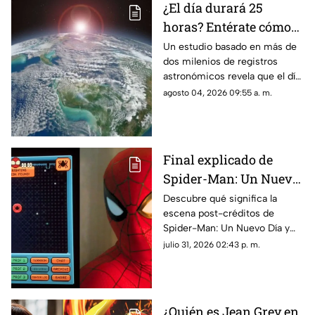
¿El día durará 25
horas? Entérate cómo
sucederá y a partir de
Un estudio basado en más de
dos milenios de registros
cuándo
astronómicos revela que el día
pasará a durar 25 horas. Aquí
agosto 04, 2026 09:55 a. m.
te contamos cuándo sucederá
y porqué.
Final explicado de
Spider-Man: Un Nuevo
Día: ¿Por qué Peter está
Descubre qué significa la
escena post-créditos de
en el espacio?
Spider-Man: Un Nuevo Día y
las teorías de por qué Peter
julio 31, 2026 02:43 p. m.
Parker terminó perdido en el
espacio exterior.
¿Quién es Jean Grey en