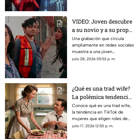
Parker.
VIDEO: Joven descubre
a su novio y a su propia
madre saliendo de
Una grabación que circula
ampliamente en redes sociales
hotel
muestra a una joven
enfrentando a su pareja y a su
julio 28, 2026 05:52 p. m.
madre tras encontrarlos
saliendo juntos de un hotel.
¿Qué es una trad wife?
La polémica tendencia
VIRAL de amas de casa
Conoce qué es una trad wife,
la tendencia en TikTok de
mujeres que eligen roles de
género tradicionales y por qué
julio 17, 2026 12:50 p. m.
su estilo de vida genera tanta
controversia.