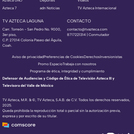
Azteca UNO
Deportes
Videos
Azteca 7
adn Noticias
TV Azteca Internacional
TV AZTECA LAGUNA
CONTACTO
Carr. Torreón - San Pedro No. 9000,
contacto@tvazteca.com
3er piso,
8717221314
| Conmutador
C.P. 27014 Colonia Paseo del Águila,
Coah.
Aviso de privacidad
Preferencias de Cookies
Derechos
Inversionistas
Promo Espacio
Trabaja con nosotros
Programa de ética, integridad y cumplimiento
Defensor de Audiencias y Código de Ética de Televisión Azteca III y
Televisora del Valle de México
TV Azteca, M.R. & ©, TV Azteca, S.A.B. de C.V. Todos los derechos reservados,
2025.
Queda prohibida la reproducción total o parcial sin la autorización previa,
expresa y por escrito de su titular.