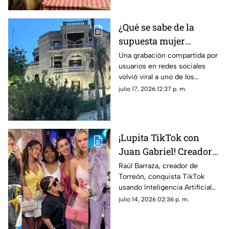
¿Qué se sabe de la
supuesta mujer
fantasma que se hizo
Una grabación compartida por
usuarios en redes sociales
viral en la Casa del
volvió viral a uno de los
Cerro de Torreón?
inmuebles más
julio 17, 2026 12:37 p. m.
representativos de Torreón,
alimentando todo tipo de
teorías entre creyentes y
escépticos.
¡Lupita TikTok con
Juan Gabriel! Creador
lagunero es VIRAL en
Raúl Barraza, creador de
Torreón, conquista TikTok
TikTok con videos
usando Inteligencia Artificial
hiperrealistas de IA
para crear videos virales de
julio 14, 2026 02:36 p. m.
Lupita TikTok, Ángela Aguilar y
Karla Panini.