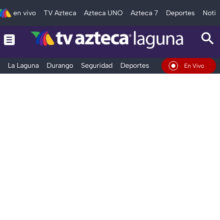
en vivo
TV Azteca
Azteca UNO
Azteca 7
Deportes
Notic
La Laguna
Durango
Seguridad
Deportes
Entretenimiento
En Vivo