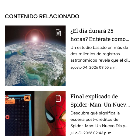
CONTENIDO RELACIONADO
¿El día durará 25
horas? Entérate cómo
sucederá y a partir de
Un estudio basado en más de
dos milenios de registros
cuándo
astronómicos revela que el día
pasará a durar 25 horas. Aquí
agosto 04, 2026 09:55 a. m.
te contamos cuándo sucederá
y porqué.
Final explicado de
Spider-Man: Un Nuevo
Día: ¿Por qué Peter está
Descubre qué significa la
escena post-créditos de
en el espacio?
Spider-Man: Un Nuevo Día y
las teorías de por qué Peter
julio 31, 2026 02:43 p. m.