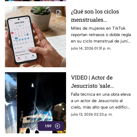
¿Qué son los ciclos
menstruales
misteriosos de junio
Miles de mujeres en TikTok
reportan retrasos o doble regla
2026 y por qué son
en su ciclo menstrual de junio
tendencia?
2026. Conoce la explicación
julio 14, 2026 01:31 p. m.
científica detrás de este
misterioso fenómeno viral.
VIDEO | Actor de
Jesucristo 'sale
volando' al cielo por
Falla técnica en una obra eleva
a un actor de Jesucristo al
falla técnica en plena
cielo, más alto que un edificio.
obra
El video es viral por su
julio 13, 2026 02:23 p. m.
profesionalismo al no perder
1:59
su personaje.