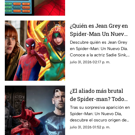
Parker terminó perdido en el
espacio exterior.
¿Quién es Jean Grey en
Spider-Man Un Nuevo
Día? Sadie Sink y los
Descubre quién es Jean Grey
en Spider-Man: Un Nuevo Día.
mutantes del UCM
Conoce a la actriz Sadie Sink,
sus poderes y su impacto en la
julio 31, 2026 02:17 p. m.
nueva película de Marvel.
¿El aliado más brutal
de Spider-man? Todo
sobre el oscuro pasado
Tras su sorpresiva aparición en
Spider-Man: Un Nuevo Día,
de The Punisher
descubre el oscuro origen de
Punisher, su paso por el MCU
julio 31, 2026 01:52 p. m.
y su conexión con Peter