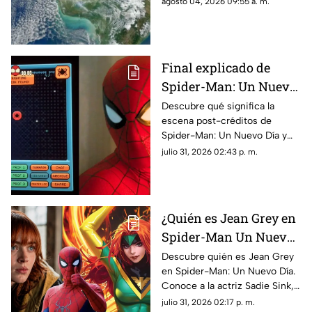
agosto 04, 2026 09:55 a. m.
te contamos cuándo sucederá
y porqué.
Final explicado de
Spider-Man: Un Nuevo
Día: ¿Por qué Peter está
Descubre qué significa la
escena post-créditos de
en el espacio?
Spider-Man: Un Nuevo Día y
las teorías de por qué Peter
julio 31, 2026 02:43 p. m.
Parker terminó perdido en el
espacio exterior.
¿Quién es Jean Grey en
Spider-Man Un Nuevo
Día? Sadie Sink y los
Descubre quién es Jean Grey
en Spider-Man: Un Nuevo Día.
mutantes del UCM
Conoce a la actriz Sadie Sink,
sus poderes y su impacto en la
julio 31, 2026 02:17 p. m.