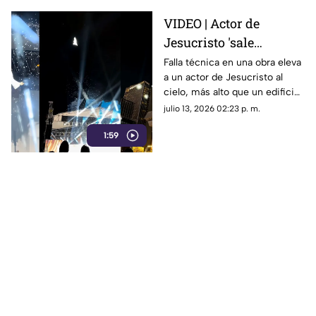
VIDEO | Actor de
Jesucristo 'sale
volando' al cielo por
Falla técnica en una obra eleva
a un actor de Jesucristo al
falla técnica en plena
cielo, más alto que un edificio.
obra
El video es viral por su
julio 13, 2026 02:23 p. m.
profesionalismo al no perder
1:59
su personaje.