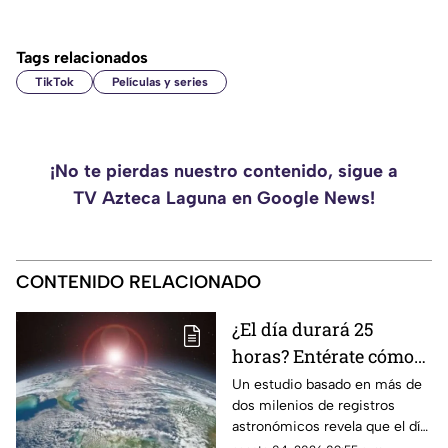
Tags relacionados
TikTok
Películas y series
¡No te pierdas nuestro contenido, sigue a
TV Azteca Laguna en Google News!
CONTENIDO RELACIONADO
¿El día durará 25
horas? Entérate cómo
sucederá y a partir de
Un estudio basado en más de
dos milenios de registros
cuándo
astronómicos revela que el día
pasará a durar 25 horas. Aquí