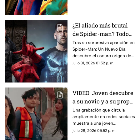
nueva película de Marvel.
¿El aliado más brutal
de Spider-man? Todo
sobre el oscuro pasado
Tras su sorpresiva aparición en
Spider-Man: Un Nuevo Día,
de The Punisher
descubre el oscuro origen de
Punisher, su paso por el MCU
julio 31, 2026 01:52 p. m.
y su conexión con Peter
Parker.
VIDEO: Joven descubre
a su novio y a su propia
madre saliendo de
Una grabación que circula
ampliamente en redes sociales
hotel
muestra a una joven
enfrentando a su pareja y a su
julio 28, 2026 05:52 p. m.
madre tras encontrarlos