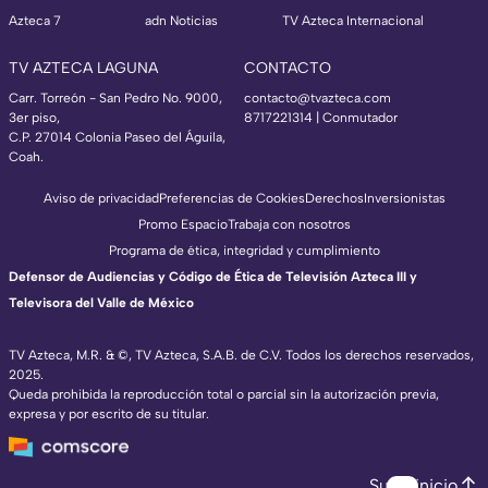
Azteca 7
adn Noticias
TV Azteca Internacional
TV AZTECA LAGUNA
CONTACTO
Carr. Torreón - San Pedro No. 9000,
contacto@tvazteca.com
3er piso,
8717221314
| Conmutador
C.P. 27014 Colonia Paseo del Águila,
Coah.
Aviso de privacidad
Preferencias de Cookies
Derechos
Inversionistas
Promo Espacio
Trabaja con nosotros
Programa de ética, integridad y cumplimiento
Defensor de Audiencias y Código de Ética de Televisión Azteca III y
Televisora del Valle de México
TV Azteca, M.R. & ©, TV Azteca, S.A.B. de C.V. Todos los derechos reservados,
2025.
Queda prohibida la reproducción total o parcial sin la autorización previa,
expresa y por escrito de su titular.
Subir inicio