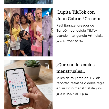
teorías entre creyentes y
escépticos.
¡Lupita TikTok con
Juan Gabriel! Creador
lagunero es VIRAL en
Raúl Barraza, creador de
Torreón, conquista TikTok
TikTok con videos
usando Inteligencia Artificial
hiperrealistas de IA
para crear videos virales de
julio 14, 2026 02:36 p. m.
Lupita TikTok, Ángela Aguilar y
Karla Panini.
¿Qué son los ciclos
menstruales
misteriosos de junio
Miles de mujeres en TikTok
reportan retrasos o doble regla
2026 y por qué son
en su ciclo menstrual de junio
tendencia?
2026. Conoce la explicación
julio 14, 2026 01:31 p. m.
científica detrás de este
misterioso fenómeno viral.