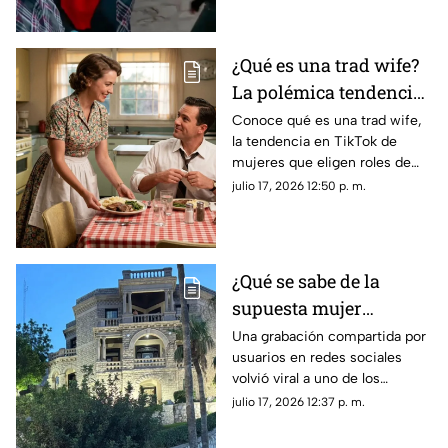
saliendo juntos de un hotel.
¿Qué es una trad wife?
La polémica tendencia
VIRAL de amas de casa
Conoce qué es una trad wife,
la tendencia en TikTok de
mujeres que eligen roles de
género tradicionales y por qué
julio 17, 2026 12:50 p. m.
su estilo de vida genera tanta
controversia.
¿Qué se sabe de la
supuesta mujer
fantasma que se hizo
Una grabación compartida por
usuarios en redes sociales
viral en la Casa del
volvió viral a uno de los
Cerro de Torreón?
inmuebles más
julio 17, 2026 12:37 p. m.
representativos de Torreón,
alimentando todo tipo de