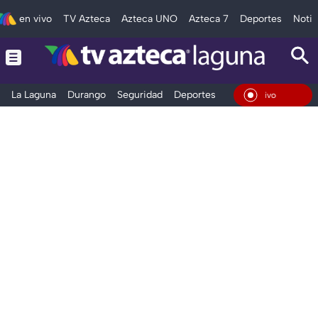
en vivo
TV Azteca
Azteca UNO
Azteca 7
Deportes
Notic
La Laguna
Durango
Seguridad
Deportes
Entretenimiento
En Vi