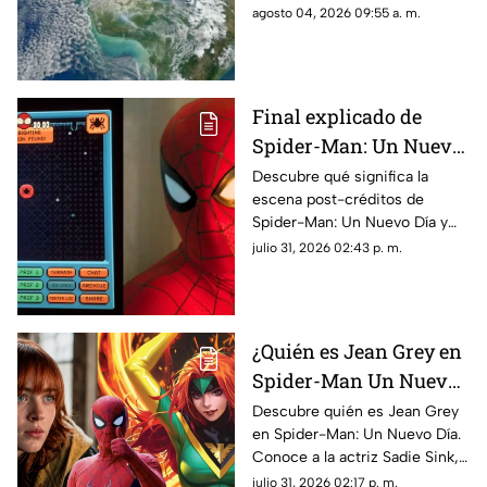
pasará a durar 25 horas. Aquí
agosto 04, 2026 09:55 a. m.
te contamos cuándo sucederá
y porqué.
Final explicado de
Spider-Man: Un Nuevo
Día: ¿Por qué Peter está
Descubre qué significa la
escena post-créditos de
en el espacio?
Spider-Man: Un Nuevo Día y
las teorías de por qué Peter
julio 31, 2026 02:43 p. m.
Parker terminó perdido en el
espacio exterior.
¿Quién es Jean Grey en
Spider-Man Un Nuevo
Día? Sadie Sink y los
Descubre quién es Jean Grey
en Spider-Man: Un Nuevo Día.
mutantes del UCM
Conoce a la actriz Sadie Sink,
sus poderes y su impacto en la
julio 31, 2026 02:17 p. m.