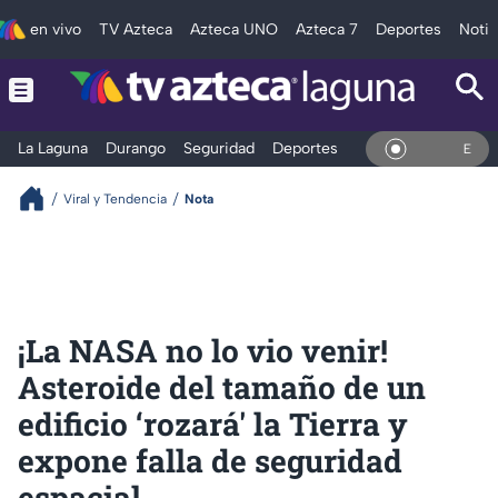
en vivo
TV Azteca
Azteca UNO
Azteca 7
Deportes
Notic
La Laguna
Durango
Seguridad
Deportes
Entretenimiento
En Vivo
Viral y Tendencia
Nota
¡La NASA no lo vio venir!
Asteroide del tamaño de un
edificio ‘rozará' la Tierra y
expone falla de seguridad
espacial