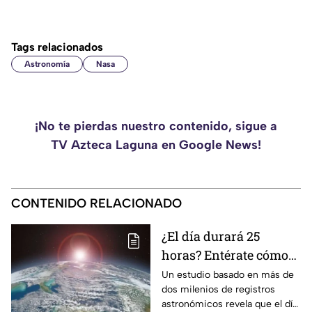
Tags relacionados
Astronomía
Nasa
¡No te pierdas nuestro contenido, sigue a
TV Azteca Laguna en Google News!
CONTENIDO RELACIONADO
¿El día durará 25
horas? Entérate cómo
sucederá y a partir de
Un estudio basado en más de
dos milenios de registros
cuándo
astronómicos revela que el día