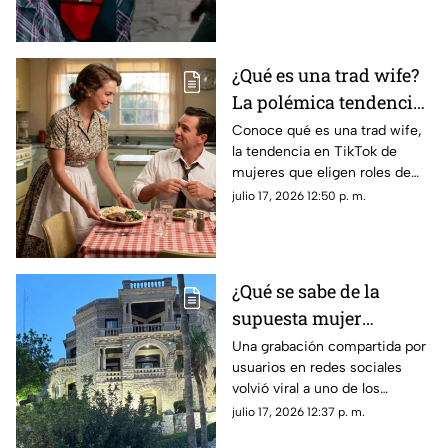
saliendo juntos de un hotel.
¿Qué es una trad wife?
La polémica tendencia
VIRAL de amas de casa
Conoce qué es una trad wife,
la tendencia en TikTok de
mujeres que eligen roles de
género tradicionales y por qué
julio 17, 2026 12:50 p. m.
su estilo de vida genera tanta
controversia.
¿Qué se sabe de la
supuesta mujer
fantasma que se hizo
Una grabación compartida por
usuarios en redes sociales
viral en la Casa del
volvió viral a uno de los
Cerro de Torreón?
inmuebles más
julio 17, 2026 12:37 p. m.
representativos de Torreón,