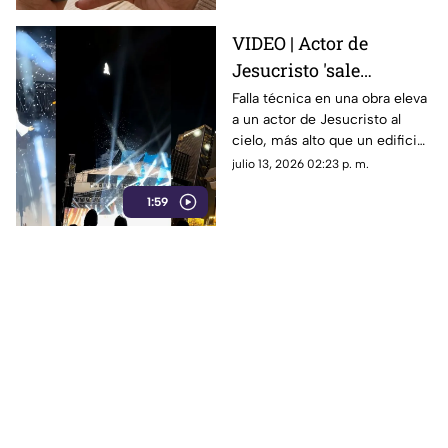
VIDEO | Actor de
Jesucristo 'sale
volando' al cielo por
Falla técnica en una obra eleva
a un actor de Jesucristo al
falla técnica en plena
cielo, más alto que un edificio.
obra
El video es viral por su
julio 13, 2026 02:23 p. m.
profesionalismo al no perder
1:59
su personaje.