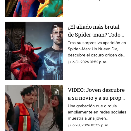
nueva película de Marvel.
¿El aliado más brutal
de Spider-man? Todo
sobre el oscuro pasado
Tras su sorpresiva aparición en
Spider-Man: Un Nuevo Día,
de The Punisher
descubre el oscuro origen de
Punisher, su paso por el MCU
julio 31, 2026 01:52 p. m.
y su conexión con Peter
Parker.
VIDEO: Joven descubre
a su novio y a su propia
madre saliendo de
Una grabación que circula
ampliamente en redes sociales
hotel
muestra a una joven
enfrentando a su pareja y a su
julio 28, 2026 05:52 p. m.
madre tras encontrarlos