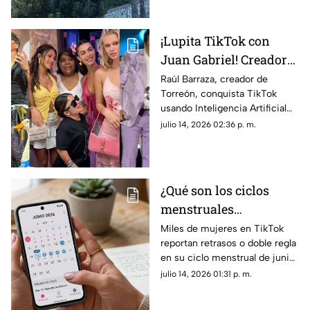
alimentando todo tipo de
teorías entre creyentes y
escépticos.
¡Lupita TikTok con
Juan Gabriel! Creador
lagunero es VIRAL en
Raúl Barraza, creador de
Torreón, conquista TikTok
TikTok con videos
usando Inteligencia Artificial
hiperrealistas de IA
para crear videos virales de
julio 14, 2026 02:36 p. m.
Lupita TikTok, Ángela Aguilar y
Karla Panini.
¿Qué son los ciclos
menstruales
misteriosos de junio
Miles de mujeres en TikTok
reportan retrasos o doble regla
2026 y por qué son
en su ciclo menstrual de junio
tendencia?
2026. Conoce la explicación
julio 14, 2026 01:31 p. m.
científica detrás de este
misterioso fenómeno viral.