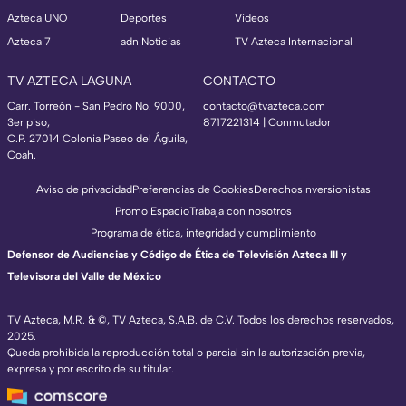
Azteca UNO
Deportes
Videos
Azteca 7
adn Noticias
TV Azteca Internacional
TV AZTECA LAGUNA
CONTACTO
Carr. Torreón - San Pedro No. 9000,
contacto@tvazteca.com
3er piso,
8717221314
| Conmutador
C.P. 27014 Colonia Paseo del Águila,
Coah.
Aviso de privacidad
Preferencias de Cookies
Derechos
Inversionistas
Promo Espacio
Trabaja con nosotros
Programa de ética, integridad y cumplimiento
Defensor de Audiencias y Código de Ética de Televisión Azteca III y
Televisora del Valle de México
TV Azteca, M.R. & ©, TV Azteca, S.A.B. de C.V. Todos los derechos reservados,
2025.
Queda prohibida la reproducción total o parcial sin la autorización previa,
expresa y por escrito de su titular.