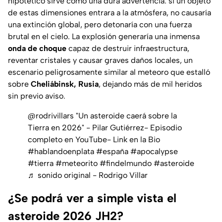
hipotético sirve como una dura advertencia: si un objeto
de estas dimensiones entrara a la atmósfera, no causaría
una extinción global, pero detonaría con una fuerza
brutal en el cielo. La explosión generaría una inmensa
onda de choque
capaz de destruir infraestructura,
reventar cristales y causar graves daños locales, un
escenario peligrosamente similar al meteoro que estalló
sobre
Cheliábinsk, Rusia
, dejando más de mil heridos
sin previo aviso.
@rodrivillars
"Un asteroide caerá sobre la
Tierra en 2026" - Pilar Gutiérrez- Episodio
completo en YouTube- Link en la Bio
#hablandoenplata
#españa
#apocalypse
#tierra
#meteorito
#findelmundo
#asteroide
♬ sonido original - Rodrigo Villar
¿Se podrá ver a simple vista el
asteroide 2026 JH2?