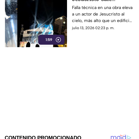
volando' al cielo por
Falla técnica en una obra eleva
a un actor de Jesucristo al
falla técnica en plena
cielo, más alto que un edificio.
obra
El video es viral por su
julio 13, 2026 02:23 p. m.
profesionalismo al no perder
1:59
su personaje.