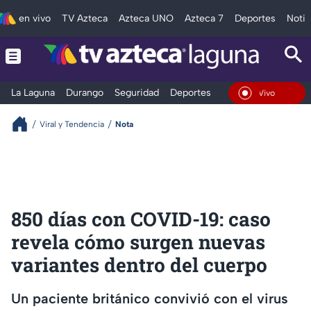
en vivo
TV Azteca
Azteca UNO
Azteca 7
Deportes
Notic
La Laguna
Durango
Seguridad
Deportes
Entretenimiento
En Vivo
Viral y Tendencia
Nota
850 días con COVID-19: caso
revela cómo surgen nuevas
variantes dentro del cuerpo
Un paciente británico convivió con el virus