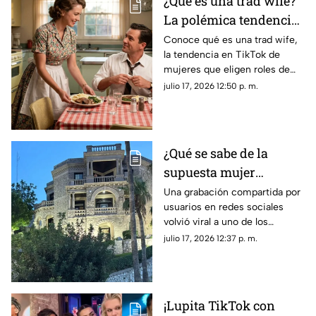
¿Qué es una trad wife?
La polémica tendencia
VIRAL de amas de casa
Conoce qué es una trad wife,
la tendencia en TikTok de
mujeres que eligen roles de
género tradicionales y por qué
julio 17, 2026 12:50 p. m.
su estilo de vida genera tanta
controversia.
¿Qué se sabe de la
supuesta mujer
fantasma que se hizo
Una grabación compartida por
usuarios en redes sociales
viral en la Casa del
volvió viral a uno de los
Cerro de Torreón?
inmuebles más
julio 17, 2026 12:37 p. m.
representativos de Torreón,
alimentando todo tipo de
teorías entre creyentes y
escépticos.
¡Lupita TikTok con