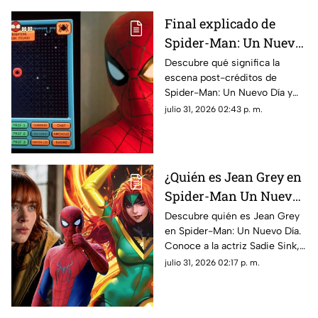
Final explicado de
Spider-Man: Un Nuevo
Día: ¿Por qué Peter está
Descubre qué significa la
escena post-créditos de
en el espacio?
Spider-Man: Un Nuevo Día y
las teorías de por qué Peter
julio 31, 2026 02:43 p. m.
Parker terminó perdido en el
espacio exterior.
¿Quién es Jean Grey en
Spider-Man Un Nuevo
Día? Sadie Sink y los
Descubre quién es Jean Grey
en Spider-Man: Un Nuevo Día.
mutantes del UCM
Conoce a la actriz Sadie Sink,
sus poderes y su impacto en la
julio 31, 2026 02:17 p. m.
nueva película de Marvel.