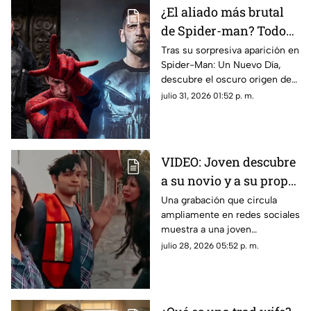
¿El aliado más brutal
de Spider-man? Todo
sobre el oscuro pasado
Tras su sorpresiva aparición en
Spider-Man: Un Nuevo Día,
de The Punisher
descubre el oscuro origen de
Punisher, su paso por el MCU
julio 31, 2026 01:52 p. m.
y su conexión con Peter
Parker.
VIDEO: Joven descubre
a su novio y a su propia
madre saliendo de
Una grabación que circula
ampliamente en redes sociales
hotel
muestra a una joven
enfrentando a su pareja y a su
julio 28, 2026 05:52 p. m.
madre tras encontrarlos
saliendo juntos de un hotel.