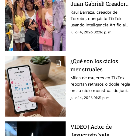
Juan Gabriel! Creador
lagunero es VIRAL en
Raúl Barraza, creador de
Torreón, conquista TikTok
TikTok con videos
usando Inteligencia Artificial
hiperrealistas de IA
para crear videos virales de
julio 14, 2026 02:36 p. m.
Lupita TikTok, Ángela Aguilar y
Karla Panini.
¿Qué son los ciclos
menstruales
misteriosos de junio
Miles de mujeres en TikTok
reportan retrasos o doble regla
2026 y por qué son
en su ciclo menstrual de junio
tendencia?
2026. Conoce la explicación
julio 14, 2026 01:31 p. m.
científica detrás de este
misterioso fenómeno viral.
VIDEO | Actor de
Jesucristo 'sale