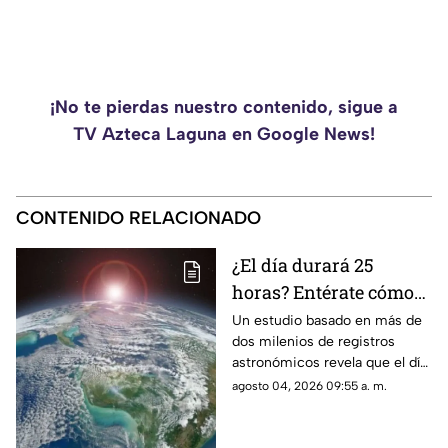
¡No te pierdas nuestro contenido, sigue a
TV Azteca Laguna en Google News!
CONTENIDO RELACIONADO
¿El día durará 25
horas? Entérate cómo
sucederá y a partir de
Un estudio basado en más de
dos milenios de registros
cuándo
astronómicos revela que el día
pasará a durar 25 horas. Aquí
agosto 04, 2026 09:55 a. m.
te contamos cuándo sucederá
y porqué.