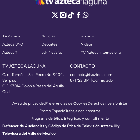
TV Azteca
Noticias
a más +
Azteca UNO
Deportes
Videos
Azteca 7
adn Noticias
TV Azteca Internacional
TV AZTECA LAGUNA
CONTACTO
Carr. Torreón - San Pedro No. 9000,
contacto@tvazteca.com
3er piso,
8717221314
| Conmutador
C.P. 27014 Colonia Paseo del Águila,
Coah.
Aviso de privacidad
Preferencias de Cookies
Derechos
Inversionistas
Promo Espacio
Trabaja con nosotros
Programa de ética, integridad y cumplimiento
Defensor de Audiencias y Código de Ética de Televisión Azteca III y
Televisora del Valle de México