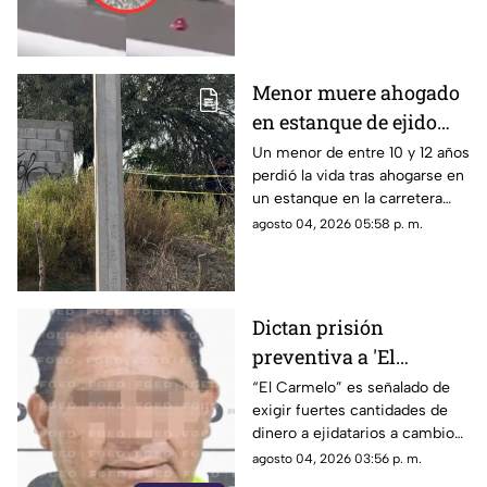
Menor muere ahogado
en estanque de ejido
Hormiguero; su madre
Un menor de entre 10 y 12 años
perdió la vida tras ahogarse en
y su hermana sacaron
un estanque en la carretera
el cuerpo
Torreón-San Pedro a la altura
agosto 04, 2026 05:58 p. m.
de El Hormiguero, Matamoros.
Dictan prisión
preventiva a 'El
Carmelo' por presunta
“El Carmelo” es señalado de
exigir fuertes cantidades de
extorsión en módulo de
dinero a ejidatarios a cambio
riego en Gómez Palacio
de no suspenderles el
agosto 04, 2026 03:56 p. m.
suministro de agua.