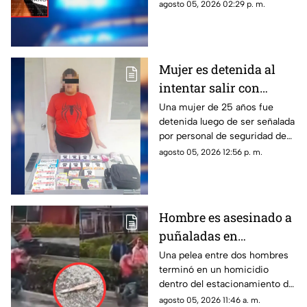
un hombre que asesinó a
agosto 05, 2026 02:29 p. m.
golpes a un adulto mayor tras
una discusión ocurrida en una
vecindad de Gómez Palacio.
Mujer es detenida al
intentar salir con
mercancía sin pagar en
Una mujer de 25 años fue
detenida luego de ser señalada
Torreón; llevaba
por personal de seguridad de
chocolates, té y pollo
una tienda de autoservicio en
agosto 05, 2026 12:56 p. m.
el Centro de Torreón.
Hombre es asesinado a
puñaladas en
estacionamiento de
Una pelea entre dos hombres
terminó en un homicidio
centro comercial
dentro del estacionamiento de
una plaza comercial.
agosto 05, 2026 11:46 a. m.