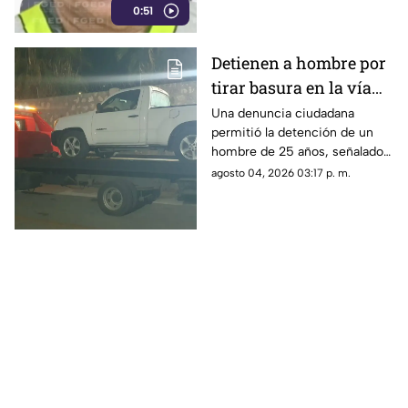
0:51
Detienen a hombre por
tirar basura en la vía
pública de Torreón
Una denuncia ciudadana
permitió la detención de un
hombre de 25 años, señalado
por presuntamente arrojar
agosto 04, 2026 03:17 p. m.
desechos en la vía pública en
la colonia Villa Jacarandas.