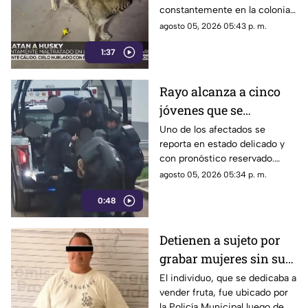
constantemente en la colonia
en Torreón
Lázaro Cárdenas. Fue
agosto 05, 2026 05:43 p. m.
trasladado a Control Canino y
1:37
ya tiene dos posibles
adoptantes.
Rayo alcanza a cinco
jóvenes que se
resguardaban de la
Uno de los afectados se
reporta en estado delicado y
lluvia en Durango
con pronóstico reservado.
Fueron auxiliados por la Policía
agosto 05, 2026 05:34 p. m.
Estatal.
0:48
Detienen a sujeto por
grabar mujeres sin su
consentimiento en el
El individuo, que se dedicaba a
vender fruta, fue ubicado por
Centro de Saltillo
la Policía Municipal luego de