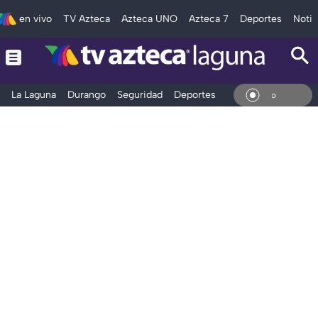
en vivo
TV Azteca
Azteca UNO
Azteca 7
Deportes
Notic
La Laguna
Durango
Seguridad
Deportes
Entretenimiento
En Vi