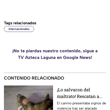
Tags relacionados
Internacionales
¡No te pierdas nuestro contenido, sigue a
TV Azteca Laguna en Google News!
CONTENIDO RELACIONADO
¡Lo salvaron del
maltrato! Rescatan a
perrito Husky que era
El canino presentaba signos de
violencia tras ser atacado
agredido por jóvenes