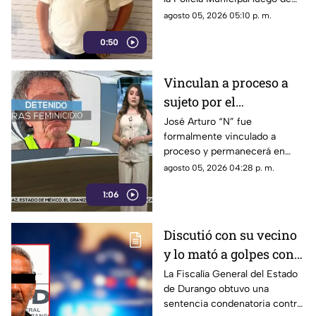
que múltiples afectadas
agosto 05, 2026 05:10 p. m.
publicaran las denuncias en
0:50
plataformas digitales.
Vinculan a proceso a
sujeto por el
feminicidio de su
José Arturo “N” fue
formalmente vinculado a
esposa en Durango
proceso y permanecerá en
prisión preventiva en el
agosto 05, 2026 04:28 p. m.
Cereso Número 1.
1:06
Discutió con su vecino
y lo mató a golpes con
una muleta; pasará casi
La Fiscalía General del Estado
de Durango obtuvo una
18 años en prisión
sentencia condenatoria contra