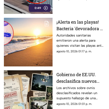
scooter eléctrico.
0:49
¡Alerta en las playas!
Bacteria 'devoradora de
carne' cobra vidas;
Autoridades sanitarias
emitieron una alerta para
¿Dónde?
quienes visitan las playas ante
un aumento de infecciones
agosto 10, 2026 01:17 p. m.
por Vibrio vulnificus.
Gobierno de EE.UU.
desclasifica nuevos
archivos sobre OVNIS:
Los archivos sobre ovnis
desclasificados revelan un
¿Encontraron el cuerpo
supuesto hallazgo de una
de un extraterrestre en
esfera metálica en Brasil.
agosto 10, 2026 01:01 p. m.
Brasil?
Conoce los detalles de este