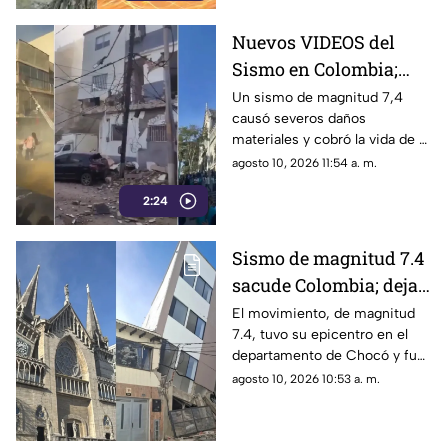
Nuevos VIDEOS del
Sismo en Colombia;
causa estragos y
Un sismo de magnitud 7,4
causó severos daños
muertos | VIDEO
materiales y cobró la vida de al
menos 18 personas. Las
agosto 10, 2026 11:54 a. m.
autoridades continúan con las
2:24
labores de rescate.
Sismo de magnitud 7.4
sacude Colombia; deja
muertos y heridos
El movimiento, de magnitud
7.4, tuvo su epicentro en el
departamento de Chocó y fue
percibido con fuerza en varias
agosto 10, 2026 10:53 a. m.
ciudades, donde se reportan
daños en inmuebles,
evacuaciones y personas