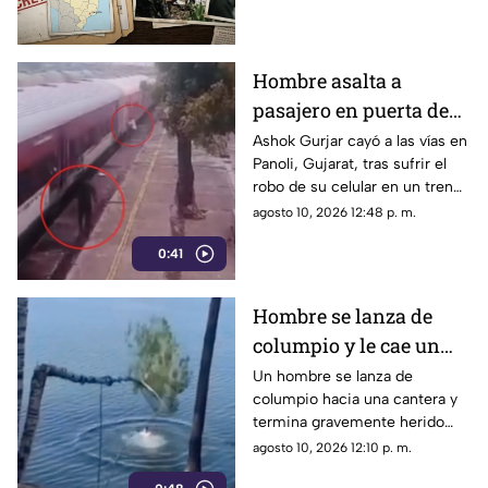
caso histórico.
Hombre asalta a
pasajero en puerta de
tren y provoca fatal
Ashok Gurjar cayó a las vías en
Panoli, Gujarat, tras sufrir el
caída a las vías
robo de su celular en un tren
en movimiento. El impactante
agosto 10, 2026 12:48 p. m.
video generó indignación.
0:41
Hombre se lanza de
columpio y le cae un
árbol encima | VIDEO
Un hombre se lanza de
columpio hacia una cantera y
termina gravemente herido
tras colapsar el árbol que lo
agosto 10, 2026 12:10 p. m.
sostenía. Conoce los detalles