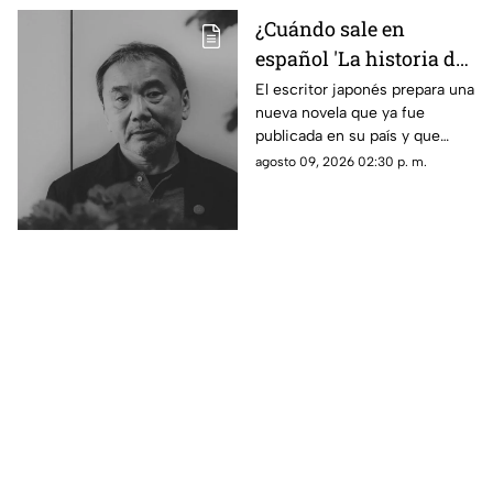
lesionadas.
¿Cuándo sale en
español 'La historia de
Kaho', la nueva novela
El escritor japonés prepara una
nueva novela que ya fue
de Haruki Murakami?
publicada en su país y que
apunta a llegar a los lectores
agosto 09, 2026 02:30 p. m.
de habla hispana.