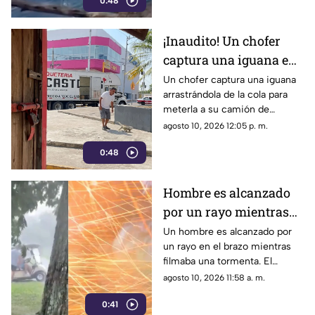
0:48
del caso.
¡Inaudito! Un chofer
captura una iguana en
plena calle y la sube a
Un chofer captura una iguana
arrastrándola de la cola para
su camión | VIDEO
meterla a su camión de
paquetería. El ejemplar fue
agosto 10, 2026 12:05 p. m.
rescatado para su pronta
0:48
reubicación.
Hombre es alcanzado
por un rayo mientras
grababa una tormenta |
Un hombre es alcanzado por
un rayo en el brazo mientras
VIDEO
filmaba una tormenta. El
afectado se encuentra en
agosto 10, 2026 11:58 a. m.
recuperación y afirma sentirse
0:41
afortunado.