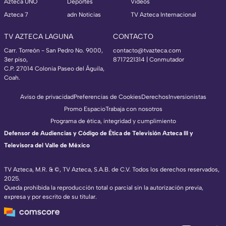
Azteca UNO
Deportes
Videos
Azteca 7
adn Noticias
TV Azteca Internacional
TV AZTECA LAGUNA
CONTACTO
Carr. Torreón - San Pedro No. 9000,
contacto@tvazteca.com
3er piso,
8717221314
| Conmutador
C.P. 27014 Colonia Paseo del Águila,
Coah.
Aviso de privacidad
Preferencias de Cookies
Derechos
Inversionistas
Promo Espacio
Trabaja con nosotros
Programa de ética, integridad y cumplimiento
Defensor de Audiencias y Código de Ética de Televisión Azteca III y
Televisora del Valle de México
TV Azteca, M.R. & ©, TV Azteca, S.A.B. de C.V. Todos los derechos reservados,
2025.
Queda prohibida la reproducción total o parcial sin la autorización previa,
expresa y por escrito de su titular.