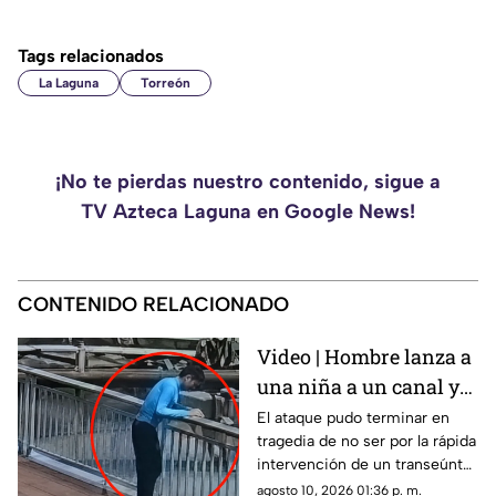
Tags relacionados
La Laguna
Torreón
¡No te pierdas nuestro contenido, sigue a
TV Azteca Laguna en Google News!
CONTENIDO RELACIONADO
Video | Hombre lanza a
una niña a un canal y
un extraño logra
El ataque pudo terminar en
tragedia de no ser por la rápida
salvarla
intervención de un transeúnte
que circulaba por la zona en un
agosto 10, 2026 01:36 p. m.