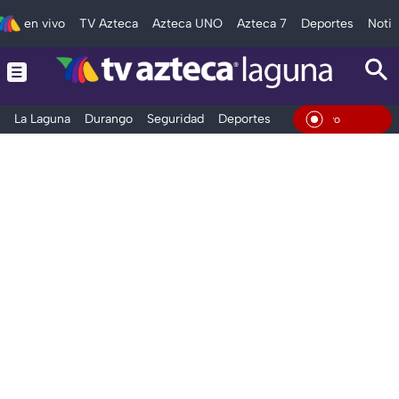
en vivo
TV Azteca
Azteca UNO
Azteca 7
Deportes
Notic
La Laguna
Durango
Seguridad
Deportes
Entretenimiento
En Viv