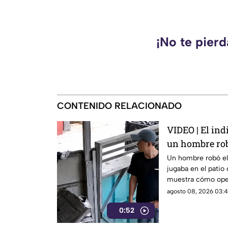
¡No te pier
CONTENIDO RELACIONADO
VIDEO | El in
un hombre rob
en su propia 
Un hombre robó el 
jugaba en el patio 
muestra cómo operó
impunemente.
agosto 08, 2026 03:4
0:52