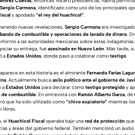
amírez Cuevas
, entonces vocero presidencial, habría permiti
Sergio Carmona
, identificado como uno de los principales o
iscal
y apodado
“el rey del huachicol”
.
nerando nuevas revelaciones.
Sergio Carmona
era investigad
bando de combustible y operaciones de lavado de dinero
. D
informó a las autoridades mexicanas sobre estas indagatoria
gociar su entrega, fue
asesinado en Nuevo León
. Más tarde, 
ó a
Estados Unidos
, donde pasó a colaborar como
testigo
.
aparece en esta historia es el almirante
Fernando Farías Lagu
ina
. Actualmente busca
asilo político ante el gobierno de Jav
o a
Estados Unidos
para declarar como
testigo protegido
y ap
o de combustible
. En entrevista con
Ramón Alberto Garza
, de
ó que ha sido utilizado como
“chivo expiatorio”
mientras lo
 libres.
, el
Huachicol Fiscal
operaba bajo una
red de protección
que 
ias y áreas del gobierno federal. También mencionó un audio 