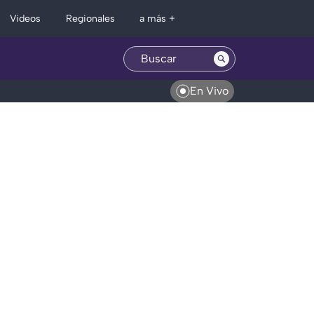
Regionales
Videos
a más +
En Vivo