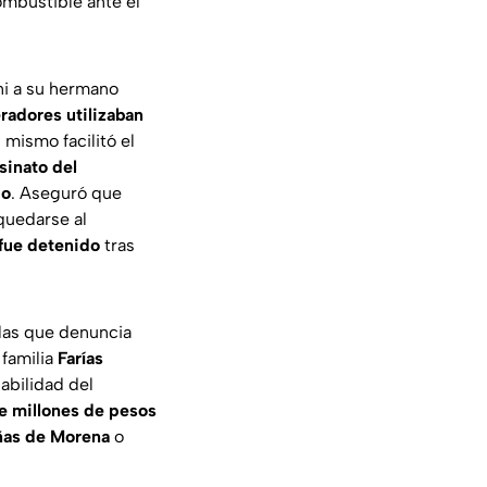
ombustible ante el
ni a su hermano
radores utilizaban
mismo facilitó el
sinato del
co
. Aseguró que
 quedarse al
fue detenido
tras
las que denuncia
 familia
Farías
abilidad del
e millones de pesos
ñas de Morena
o