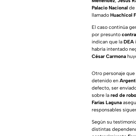
Menéndez
,
Jesús R
Palacio Nacional
de
llamado
Huachicol F
El caso continúa ge
por presunto
contra
indican que la
DEA
habría intentado ne
César Carmona
huy
Otro personaje que 
detenido en
Argent
defecto, ser enviad
sobre la
red de rob
Farías Laguna
asegur
responsables siguen
Según su testimonio
distintas dependenc