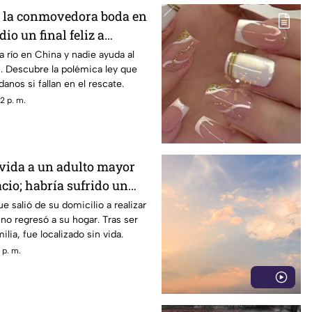
e la conmovedora boda en
io un final feliz a
na
a río en China y nadie ayuda al
s. Descubre la polémica ley que
danos si fallan en el rescate.
2 p. m.
 vida a un adulto mayor
cio; habría sufrido un
e salió de su domicilio a realizar
no regresó a su hogar. Tras ser
lia, fue localizado sin vida.
 p. m.