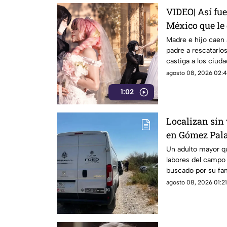
VIDEO| Así fu
México que le d
Mitsuri y Oba
Madre e hijo caen 
padre a rescatarlo
castiga a los ciuda
agosto 08, 2026 02:4
1:02
Localizan sin
en Gómez Pala
infarto
Un adulto mayor qu
labores del campo 
buscado por su fami
agosto 08, 2026 01:21