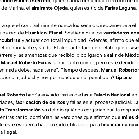
nando Rubén Guerrero
, quien habría denunciado el robo de c
 de Marina, el
almirante Ojeda
, quien es tío de
Farías Laguna
.
a que el contraalmirante nunca los señaló directamente a él 
 una red de
Huachicol Fiscal
. Sostiene que los
verdaderos ope
ncubrirse
y actuar con total impunidad. Además, afirmó que él 
l denunciante y su tío. El almirante también relató que el
ase
errero
y las amenazas que recibió lo obligaron a
salir de Méxi
,
Manuel Roberto Farías
, a huir junto con él, pero éste decidió
ien nada debe, nada teme”. Tiempo después,
Manuel Roberto 
udiencia judicial y hoy permanece en el penal del
Altiplano
.
el Roberto
habría enviado varias cartas a
Palacio Nacional
en 
idades,
fabricación de delitos
y fallas en el proceso judicial. La
ta Transformación
ya definió quiénes cargarían con la respons
ientras tanto, continúan las versiones que afirman que
miles d
de este esquema habrían sido utilizados para
financiar campa
 ilegal.