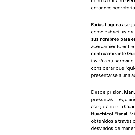
contraalmirante
Fer
entonces secretario
Farías Laguna
asegur
como cabecillas de
sus nombres para e
acercamiento entre e
contraalmirante Gu
invitó a su hermano
considerar que “qu
presentarse a una a
Desde prisión,
Manu
presuntas irregular
asegura que la
Cuar
Huachicol Fiscal
. M
obtenidos a través 
desviados de manera