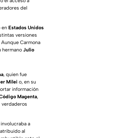
do el acceso a
peradores del
o en
Estados Unidos
istintas versiones
s. Aunque Carmona
su hermano
Julio
na
, quien fue
ier Milei
o, en su
ortar información
Código Magenta
,
s verdaderos
involucraba a
atribuido al