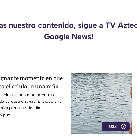
das nuestro contenido, sigue a TV Azte
Google News!
dignante momento en que
a el celular a una niña
casa
celular a una niña mientras
de su casa en Asia. El video viral
 a plena luz del día
9 p. m.
0:51