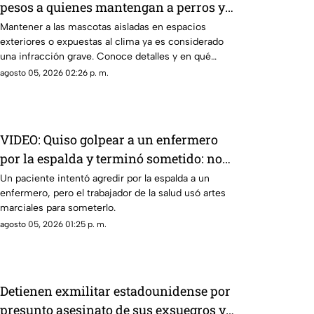
pesos a quienes mantengan a perros y
gatos viviendo en patios o azoteas
Mantener a las mascotas aisladas en espacios
exteriores o expuestas al clima ya es considerado
una infracción grave. Conoce detalles y en qué
casos aplican las sanciones.
agosto 05, 2026 02:26 p. m.
VIDEO: Quiso golpear a un enfermero
por la espalda y terminó sometido: no
sabía que era experto en artes
Un paciente intentó agredir por la espalda a un
enfermero, pero el trabajador de la salud usó artes
marciales
marciales para someterlo.
agosto 05, 2026 01:25 p. m.
Detienen exmilitar estadounidense por
presunto asesinato de sus exsuegros y