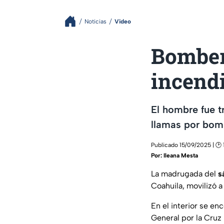
Noticias
Video
Bomber
incend
El hombre fue t
llamas por bom
Publicado 15/09/2025 | 🕑 
Por:
Ileana Mesta
La madrugada del
s
Coahuila, movilizó 
En el interior se e
General por la Cruz 