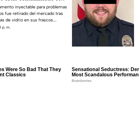
mento inyectable para problemas
ros fue retirado del mercado tras
as de vidrio en sus frascos.
 revisar empaques y suspender su
 p. m.