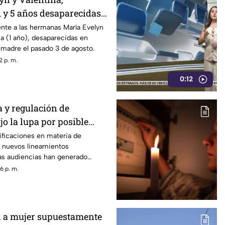
 y 5 años desaparecidas
te a las hermanas María Evelyn
na (1 año), desaparecidas en
 madre el pasado 3 de agosto.
2 p. m.
0:12
 y regulación de
jo la lupa por posible
 información
ificaciones en materia de
s nuevos lineamientos
las audiencias han generado
or un posible control de la
6 p. m.
el alcance que podrían tener
de contenidos de interés público.
 a mujer supuestamente