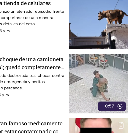
 tienda de celulares
onizó un aterrador episodio frente
 comportarse de una manera
 detalles del caso.
5 p. m.
 choque de una camioneta
ol; quedó completamente
dó destrozada tras chocar contra
de emergencia y peritos
ico percance.
 p. m.
0:57
iran famoso medicamento
or estar contaminado con