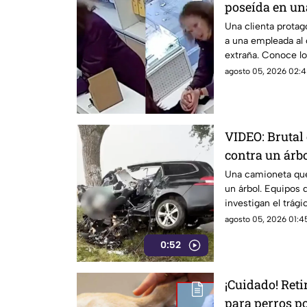
poseída en una
Una clienta protag
a una empleada al
extraña. Conoce los
agosto 05, 2026 02:4
VIDEO: Brutal
contra un árb
destruida
Una camioneta que
un árbol. Equipos 
investigan el trág
agosto 05, 2026 01:45
0:52
¡Cuidado! Ret
para perros p