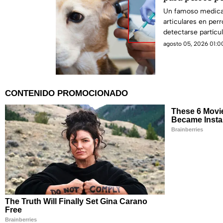
VIDRIOS
Un famoso medica
articulares en per
detectarse partícul
Autoridades piden
agosto 05, 2026 01:00
uso.