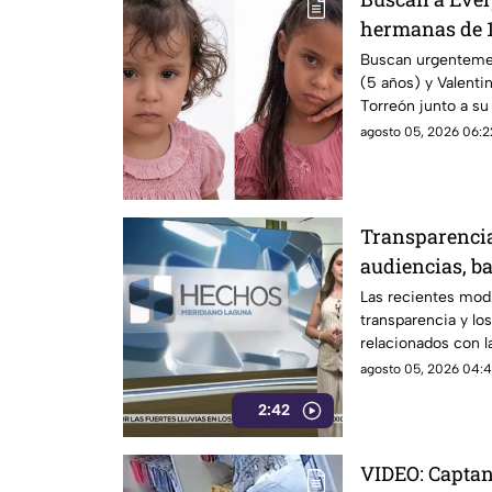
hermanas de 1
en Torreón
Buscan urgentemen
(5 años) y Valenti
Torreón junto a su
agosto 05, 2026 06:2
Transparencia
audiencias, ba
control de la
Las recientes mod
transparencia y lo
relacionados con 
cuestionamientos p
agosto 05, 2026 04:4
información y por 
2:42
sobre la difusión 
VIDEO: Captan