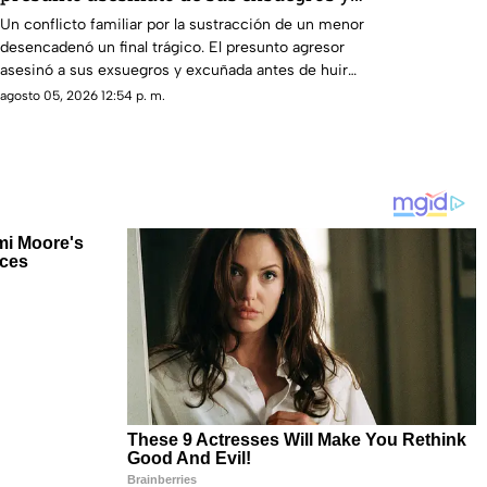
excuñada en Coahuila
Un conflicto familiar por la sustracción de un menor
desencadenó un final trágico. El presunto agresor
asesinó a sus exsuegros y excuñada antes de huir
hacia la frontera.
agosto 05, 2026 12:54 p. m.