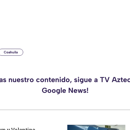
Coahuila
das nuestro contenido, sigue a TV Azte
Google News!
yn y Valentina,