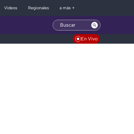
Regionales
Videos
a más +
En Vivo