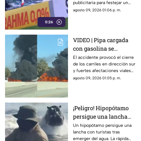
publicitaria para festejar un
gol. La anotación fue anulada y
agosto 09, 2026 01:06 p. m.
terminó lesionado.
0:26
VIDEO | Pipa cargada
con gasolina se
incendia tras accidente
El accidente provocó el cierre
de los carriles en dirección sur
y paraliza autopista
y fuertes afectaciones viales
en la zona.
agosto 09, 2026 01:05 p. m.
¡Peligro! Hipopótamo
persigue una lancha
llena de turistas |
Un hipopótamo persigue una
lancha con turistas tras
VIDEO
emerger del agua. La rápida