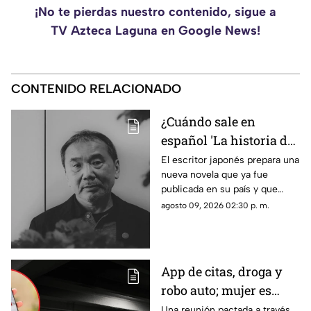
¡No te pierdas nuestro contenido, sigue a
TV Azteca Laguna en Google News!
CONTENIDO RELACIONADO
¿Cuándo sale en
español 'La historia de
Kaho', la nueva novela
El escritor japonés prepara una
nueva novela que ya fue
de Haruki Murakami?
publicada en su país y que
apunta a llegar a los lectores
agosto 09, 2026 02:30 p. m.
de habla hispana.
App de citas, droga y
robo auto; mujer es
vinculada a proceso
Una reunión pactada a través