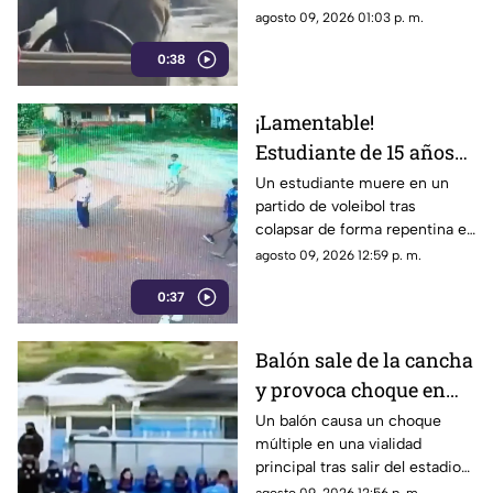
reacción del guía evitó un
agosto 09, 2026 01:03 p. m.
ataque y puso a salvo a todos a
0:38
bordo.
¡Lamentable!
Estudiante de 15 años
muere en un partido de
Un estudiante muere en un
partido de voleibol tras
voleibol | VIDEO
colapsar de forma repentina en
la cancha. Conoce los detalles
agosto 09, 2026 12:59 p. m.
reportados por las autoridades.
0:37
Balón sale de la cancha
y provoca choque en
pleno partido | VIDEO
Un balón causa un choque
múltiple en una vialidad
principal tras salir del estadio
durante un partido. El freno de