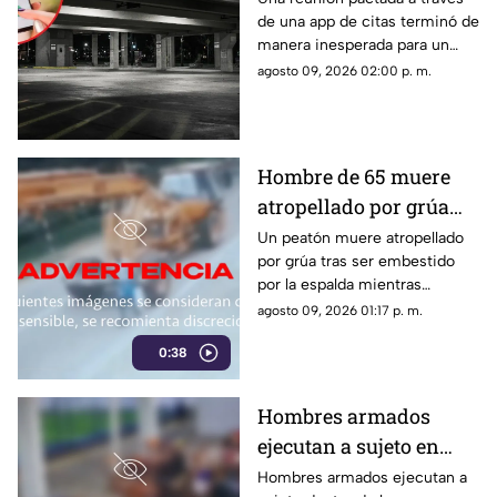
de una app de citas terminó de
por asalto tras
manera inesperada para un
encuentro en hotel
hombre, quien al recuperar el
agosto 09, 2026 02:00 p. m.
conocimiento descubrió que
varias de sus pertenencias
habían desaparecido.
Hombre de 65 muere
atropellado por grúa
tras ser embestido |
Un peatón muere atropellado
por grúa tras ser embestido
VIDEO
por la espalda mientras
caminaba. El hombre de 65
agosto 09, 2026 01:17 p. m.
años falleció de forma
0:38
inmediata en el sitio.
Hombres armados
ejecutan a sujeto en
club de fútbol | VIDEO
Hombres armados ejecutan a