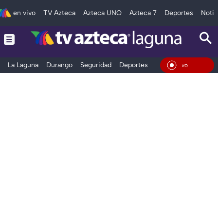
en vivo
TV Azteca
Azteca UNO
Azteca 7
Deportes
Notic
La Laguna
Durango
Seguridad
Deportes
Entretenimiento
En Vi