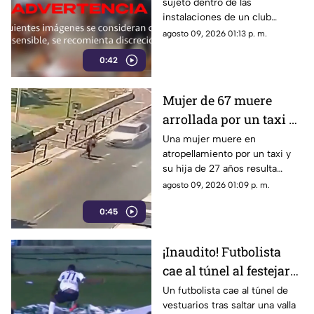
sujeto dentro de las
instalaciones de un club
deportivo. Los agresores
agosto 09, 2026 01:13 p. m.
utilizaron pistolas y una
0:42
escopeta para el ataque.
Mujer de 67 muere
arrollada por un taxi y
su hija de 27 queda
Una mujer muere en
atropellamiento por un taxi y
herida | VIDEO
su hija de 27 años resulta
herida. Conoce los detalles de
agosto 09, 2026 01:09 p. m.
este trágico percance vial
0:45
ocurrido.
¡Inaudito! Futbolista
cae al túnel al festejar
un gol | VIDEO
Un futbolista cae al túnel de
vestuarios tras saltar una valla