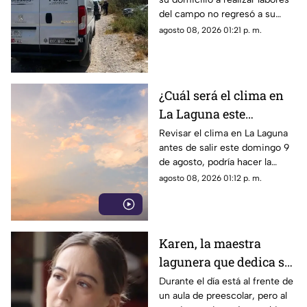
un infarto
del campo no regresó a su
hogar. Tras ser buscado por su
agosto 08, 2026 01:21 p. m.
familia, fue localizado sin vida.
¿Cuál será el clima en
La Laguna este
domingo 9 de agosto
Revisar el clima en La Laguna
antes de salir este domingo 9
2026?
de agosto, podría hacer la
diferencia entre un día
agosto 08, 2026 01:12 p. m.
tranquilo y uno lleno de
imprevistos.
Karen, la maestra
lagunera que dedica su
tiempo libre a ser
Durante el día está al frente de
un aula de preescolar, pero al
bombera voluntaria