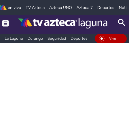
en vivo
TV Azteca
Azteca UNO
Azteca 7
Deportes
Notic
La Laguna
Durango
Seguridad
Deportes
Entretenimiento
En Vivo