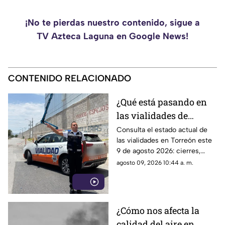
¡No te pierdas nuestro contenido, sigue a
TV Azteca Laguna en Google News!
CONTENIDO RELACIONADO
¿Qué está pasando en
las vialidades de
Torreón HOY domingo
Consulta el estado actual de
las vialidades en Torreón este
9 de agosto 2026?
9 de agosto 2026: cierres,
accidentes, obras y consejos
agosto 09, 2026 10:44 a. m.
para tu trayecto.
¿Cómo nos afecta la
calidad del aire en