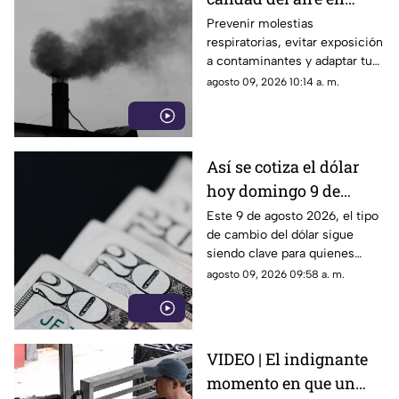
Torreón HOY domingo
Prevenir molestias
respiratorias, evitar exposición
9 de agosto 2026?
a contaminantes y adaptar tus
actividades al nivel de riesgo,
agosto 09, 2026 10:14 a. m.
es posible si revisas la calidad
del aire en Torreón antes de
salir.
Así se cotiza el dólar
hoy domingo 9 de
agosto 2026 en Torreón
Este 9 de agosto 2026, el tipo
de cambio del dólar sigue
siendo clave para quienes
realizan transacciones en
agosto 09, 2026 09:58 a. m.
moneda extranjera.
VIDEO | El indignante
momento en que un