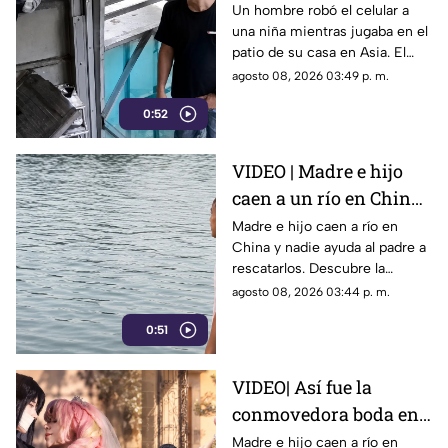
hombre roba el celular
Un hombre robó el celular a
una niña mientras jugaba en el
a una niña en su propia
patio de su casa en Asia. El
casa
video viral muestra cómo
agosto 08, 2026 03:49 p. m.
operó a plena luz del día
0:52
impunemente.
VIDEO | Madre e hijo
caen a un río en China
y nadie los ayuda por
Madre e hijo caen a río en
China y nadie ayuda al padre a
esta indignante razón
rescatarlos. Descubre la
polémica ley que castiga a los
agosto 08, 2026 03:44 p. m.
ciudadanos si fallan en el
0:51
rescate.
VIDEO| Así fue la
conmovedora boda en
México que le dio un
Madre e hijo caen a río en