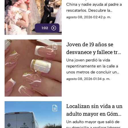
China y nadie ayuda al padre a
final feliz a Mitsuri y
rescatarlos. Descubre la
Obana
polémica ley que castiga a los
agosto 08, 2026 02:42 p. m.
ciudadanos si fallan en el
1:02
rescate.
Joven de 19 años se
desvanece y fallece tras
ponerse uñas en
Una joven perdió la vida
repentinamente en la calle a
Coahuila
unos metros de concluir un
servicio de uñas. Autoridades
agosto 08, 2026 01:34 p. m.
investigan un posible infarto
fulminante.
Localizan sin vida a un
adulto mayor en Gómez
Palacio; habría sufrido
Un adulto mayor que salió de
su domicilio a realizar labores