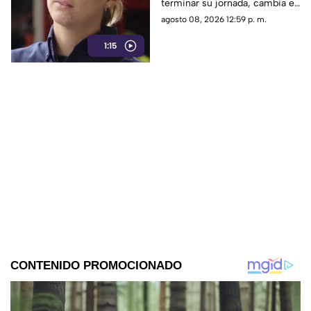
terminar su jornada, cambia el
pizarrón por el uniforme de
agosto 08, 2026 12:59 p. m.
rescate para servir a la
1:15
ciudadanía.