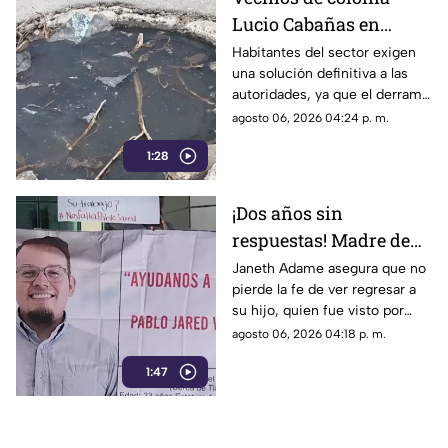
Lucio Cabañas en
Lerdo exigen a SAPAL
Habitantes del sector exigen
una solución definitiva a las
reparar constante brote
autoridades, ya que el derrame
de aguas negras
representa un grave foco de
agosto 06, 2026 04:24 p. m.
infección y temen
1:28
afectaciones estructurales.
¡Dos años sin
respuestas! Madre de
Pablo Jared mantiene
Janeth Adame asegura que no
pierde la fe de ver regresar a
la esperanza de
su hijo, quien fue visto por
encontrarlo con vida
última vez el 30 de julio de
agosto 06, 2026 04:18 p. m.
2024 cuando se dirigía a
1:47
trabajar.