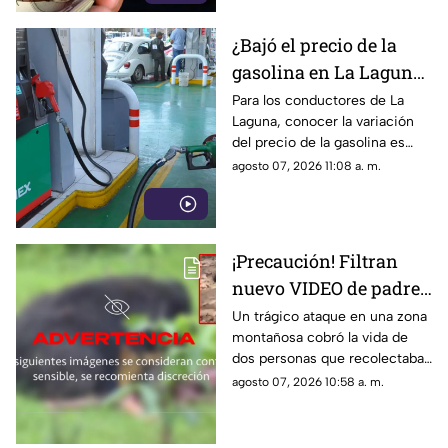
¿Bajó el precio de la
gasolina en La Laguna
HOY viernes 7 de
Para los conductores de La
Laguna, conocer la variación
agosto 2026?
del precio de la gasolina es
vital para cuidar la economía
agosto 07, 2026 11:08 a. m.
familiar y planificar sus gastos
de movilidad.
¡Precaución! Filtran
nuevo VIDEO de padre
e hijo siendo devorados
Un trágico ataque en una zona
montañosa cobró la vida de
por un oso
dos personas que recolectaban
leña y dejó a un oficial con
agosto 07, 2026 10:58 a. m.
heridas graves. El video
contiene material gráfico,
véase con precaución.