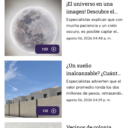
¡El universo en una
relacionadas con la difusión de
imagen! Descubre el
la información.
fascinante mundo de la
Especialistas explican que con
mucha paciencia y un cielo
astrofotografía en La
oscuro, es posible captar el
Laguna
aparente movimiento de las
agosto 06, 2026 04:48 p. m.
estrellas desde nuestra región.
1:22
¿Un sueño
inalcanzable? ¿Cuánto
cuesta comprar una
Especialistas advierten que el
valor promedio ronda los dos
casa en La Laguna?
millones de pesos, retrasando
considerablemente la edad en
agosto 06, 2026 04:29 p. m.
la que los ciudadanos logran
1:12
adquirir su patrimonio.
Vecinos de colonia