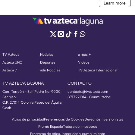
TV Azteca
Noticias
a más +
Azteca UNO
Deportes
Videos
Azteca 7
adn Noticias
TV Azteca Internacional
TV AZTECA LAGUNA
CONTACTO
Carr. Torreón - San Pedro No. 9000,
contacto@tvazteca.com
3er piso,
8717221314
| Conmutador
C.P. 27014 Colonia Paseo del Águila,
Coah.
Aviso de privacidad
Preferencias de Cookies
Derechos
Inversionistas
Promo Espacio
Trabaja con nosotros
Programa de ética, integridad y cumplimiento