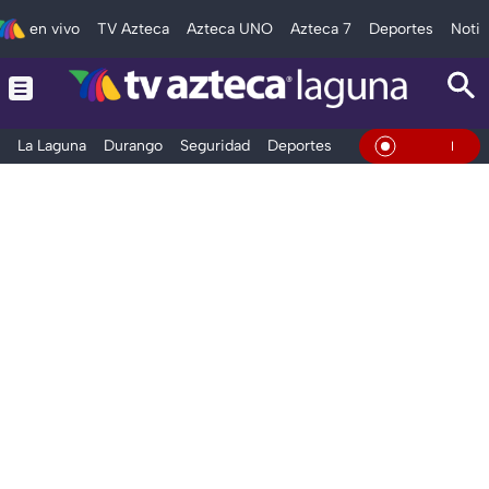
en vivo
TV Azteca
Azteca UNO
Azteca 7
Deportes
Notic
La Laguna
Durango
Seguridad
Deportes
Entretenimiento
En Vivo