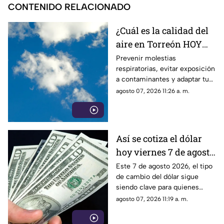
CONTENIDO RELACIONADO
¿Cuál es la calidad del
aire en Torreón HOY
viernes 7 de agosto
Prevenir molestias
respiratorias, evitar exposición
2026?
a contaminantes y adaptar tus
actividades al nivel de riesgo,
agosto 07, 2026 11:26 a. m.
es posible si revisas la calidad
del aire en Torreón antes de
salir.
Así se cotiza el dólar
hoy viernes 7 de agosto
2026 en Torreón
Este 7 de agosto 2026, el tipo
de cambio del dólar sigue
siendo clave para quienes
realizan transacciones en
agosto 07, 2026 11:19 a. m.
moneda extranjera.