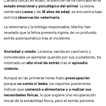
Câmara (Bica) en Brasil, la atención se ha centrado en el
estado emocional y psicológico del animal
. La leona,
nombrada
Leona
y de
18 años de edad
, se encuentra bajo
estricta
observación veterinaria.
La veterinaria y la bióloga responsable, Marília, han
revelado que la felina presenta signos de un profundo
estrés postraumático tras el incidente:
Ansiedad y miedo
: La leona, nacida en cautiverio y
considerada un ejemplar querido por sus cuidadores, ha
mostrado un
alto nivel de estrés
tras el
episodio
violento
.
Aunque en las primeras horas hubo
preocupación
porque
no comía ni bebía
, los reportes posteriores
indican que
comenzó a alimentarse y a realizar sus
necesidades físicas
, lo que sugiere una recuperación
inicial de la estabilidad física, pero el estrés persiste.