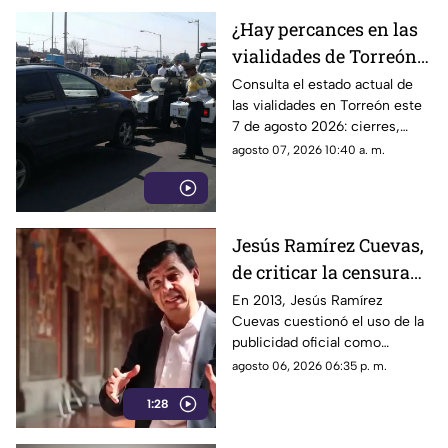
¿Hay percances en las
vialidades de Torreón
HOY viernes 7 de
Consulta el estado actual de
las vialidades en Torreón este
agosto2026?
7 de agosto 2026: cierres,
accidentes, obras y consejos
agosto 07, 2026 10:40 a. m.
para tu trayecto.
Jesús Ramírez Cuevas,
de criticar la censura
por publicidad oficial a
En 2013, Jesús Ramírez
Cuevas cuestionó el uso de la
ser señalado por
publicidad oficial como
estrategia de control
herramienta para presionar a
agosto 06, 2026 06:35 p. m.
informativo
los medios de comunicación.
1:28
Años después, su papel dentro
del gobierno ha reavivado las
críticas por las políticas