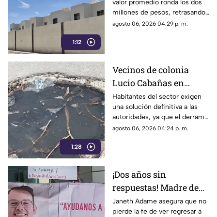
valor promedio ronda los dos
casa en La Laguna?
millones de pesos, retrasando
considerablemente la edad en
agosto 06, 2026 04:29 p. m.
la que los ciudadanos logran
1:12
adquirir su patrimonio.
Vecinos de colonia
Lucio Cabañas en
Lerdo exigen a SAPAL
Habitantes del sector exigen
una solución definitiva a las
reparar constante brote
autoridades, ya que el derrame
de aguas negras
representa un grave foco de
agosto 06, 2026 04:24 p. m.
infección y temen
1:28
afectaciones estructurales.
¡Dos años sin
respuestas! Madre de
Pablo Jared mantiene
Janeth Adame asegura que no
pierde la fe de ver regresar a
la esperanza de