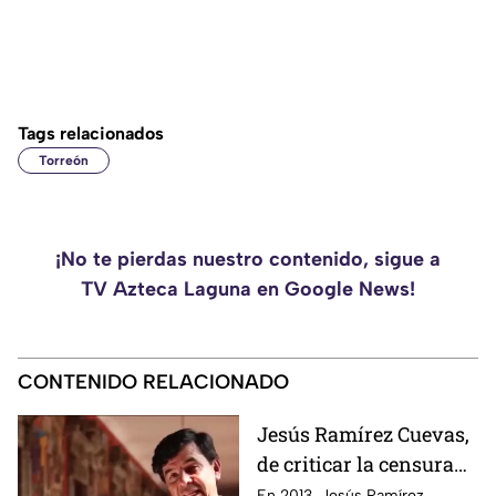
Tags relacionados
Torreón
¡No te pierdas nuestro contenido, sigue a
TV Azteca Laguna en Google News!
CONTENIDO RELACIONADO
Jesús Ramírez Cuevas,
de criticar la censura
por publicidad oficial a
En 2013, Jesús Ramírez