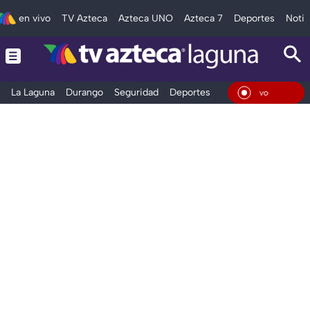
en vivo
TV Azteca
Azteca UNO
Azteca 7
Deportes
Notic
La Laguna
Durango
Seguridad
Deportes
Entretenimiento
En Vi