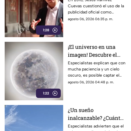
Cuevas cuestionó el uso de la
ser señalado por
publicidad oficial como
estrategia de control
herramienta para presionar a
agosto 06, 2026 06:35 p. m.
informativo
los medios de comunicación.
1:28
Años después, su papel dentro
del gobierno ha reavivado las
críticas por las políticas
¡El universo en una
relacionadas con la difusión de
imagen! Descubre el
la información.
fascinante mundo de la
Especialistas explican que con
mucha paciencia y un cielo
astrofotografía en La
oscuro, es posible captar el
Laguna
aparente movimiento de las
agosto 06, 2026 04:48 p. m.
estrellas desde nuestra región.
1:22
¿Un sueño
inalcanzable? ¿Cuánto
cuesta comprar una
Especialistas advierten que el