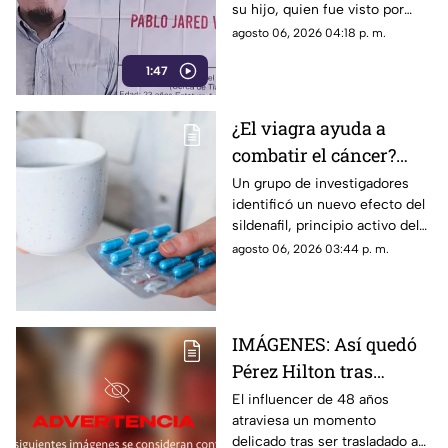
su hijo, quien fue visto por
encontrarlo con vida
última vez el 30 de julio de
agosto 06, 2026 04:18 p. m.
2024 cuando se dirigía a
1:47
trabajar.
¿El viagra ayuda a
combatir el cáncer?
Estudio revela que
Un grupo de investigadores
identificó un nuevo efecto del
podría frenar la
sildenafil, principio activo del
metástasis
viagra, que podría cambiar su
agosto 06, 2026 03:44 p. m.
papel en la medicina.
IMÁGENES: Así quedó
Pérez Hilton tras
agresiones durante en
El influencer de 48 años
atraviesa un momento
vivo de TikTok
delicado tras ser trasladado a