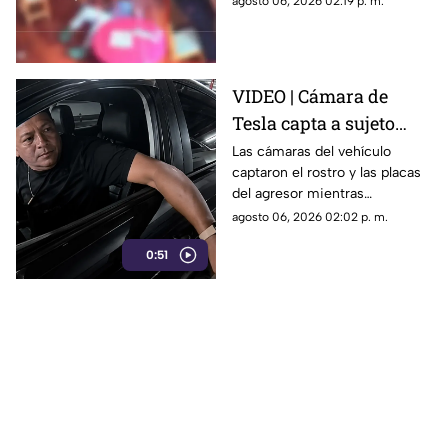
agosto 06, 2026 02:19 p. m.
con autismo. La madre
interpuso la denuncia. Véase
con precaución.
VIDEO | Cámara de
Tesla capta a sujeto
rayando el auto en
Las cámaras del vehículo
captaron el rostro y las placas
estacionamiento
del agresor mientras
vandalizaba la pintura. Esto
agosto 06, 2026 02:02 p. m.
reveló la investigación.
0:51