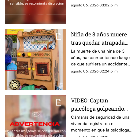
un hospital por cuerpos de
agosto 06, 2026 03:02 p. m.
emergencia. Este es su estado
de salud y los problemas que
enfrentaba.
Niña de 3 años muere
tras quedar atrapada
en cocina de juguete
La muerte de una niña de 3
años, ha conmocionado luego
de que sufriera un accidente
doméstico con una cocina de
agosto 06, 2026 02:24 p. m.
juguete de madera.
VIDEO: Captan
psicóloga golpeando
brutalmente a niño
Cámaras de seguridad de una
vivienda registraron el
INDEFENSO con
momento en que la psicóloga
autismo y epilepsia
agredió físicamente a un niño