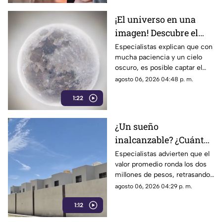
del gobierno ha reavivado las
críticas por las políticas
¡El universo en una
relacionadas con la difusión de
imagen! Descubre el
la información.
fascinante mundo de la
Especialistas explican que con
mucha paciencia y un cielo
astrofotografía en La
oscuro, es posible captar el
Laguna
aparente movimiento de las
agosto 06, 2026 04:48 p. m.
estrellas desde nuestra región.
1:22
¿Un sueño
inalcanzable? ¿Cuánto
cuesta comprar una
Especialistas advierten que el
valor promedio ronda los dos
casa en La Laguna?
millones de pesos, retrasando
considerablemente la edad en
agosto 06, 2026 04:29 p. m.
la que los ciudadanos logran
1:12
adquirir su patrimonio.