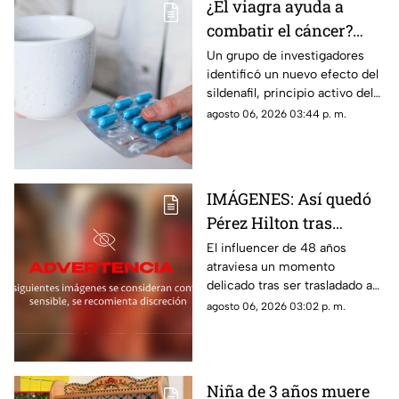
¿El viagra ayuda a
combatir el cáncer?
Estudio revela que
Un grupo de investigadores
identificó un nuevo efecto del
podría frenar la
sildenafil, principio activo del
metástasis
viagra, que podría cambiar su
agosto 06, 2026 03:44 p. m.
papel en la medicina.
IMÁGENES: Así quedó
Pérez Hilton tras
agresiones durante en
El influencer de 48 años
atraviesa un momento
vivo de TikTok
delicado tras ser trasladado a
un hospital por cuerpos de
agosto 06, 2026 03:02 p. m.
emergencia. Este es su estado
de salud y los problemas que
enfrentaba.
Niña de 3 años muere