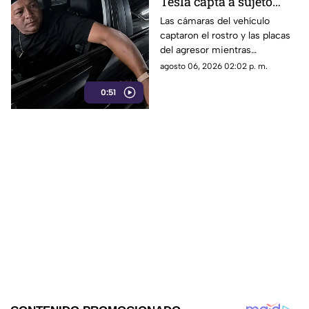
Tesla capta a sujeto
rayando el auto en
Las cámaras del vehículo
captaron el rostro y las placas
estacionamiento
del agresor mientras
vandalizaba la pintura. Esto
agosto 06, 2026 02:02 p. m.
reveló la investigación.
0:51