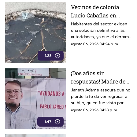
Vecinos de colonia
Lucio Cabañas en
Lerdo exigen a SAPAL
Habitantes del sector exigen
una solución definitiva a las
reparar constante brote
autoridades, ya que el derrame
de aguas negras
representa un grave foco de
agosto 06, 2026 04:24 p. m.
infección y temen
1:28
afectaciones estructurales.
¡Dos años sin
respuestas! Madre de
Pablo Jared mantiene
Janeth Adame asegura que no
pierde la fe de ver regresar a
la esperanza de
su hijo, quien fue visto por
encontrarlo con vida
última vez el 30 de julio de
agosto 06, 2026 04:18 p. m.
2024 cuando se dirigía a
1:47
trabajar.