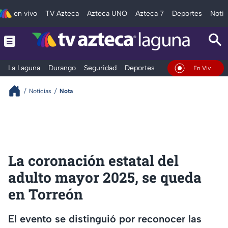
en vivo
TV Azteca
Azteca UNO
Azteca 7
Deportes
Notic
La Laguna
Durango
Seguridad
Deportes
Entretenimiento
En Vivo
Noticias
Nota
La coronación estatal del
adulto mayor 2025, se queda
en Torreón
El evento se distinguió por reconocer las