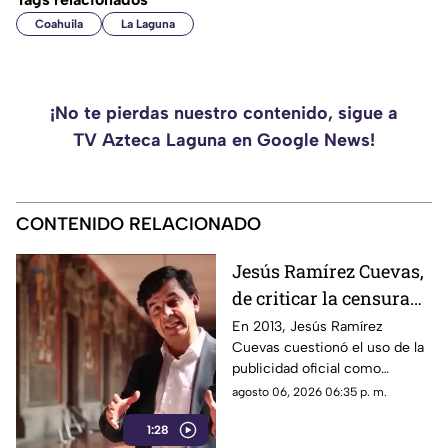
Coahuila
La Laguna
¡No te pierdas nuestro contenido, sigue a
TV Azteca Laguna en Google News!
CONTENIDO RELACIONADO
Jesús Ramírez Cuevas,
de criticar la censura
por publicidad oficial a
En 2013, Jesús Ramírez
Cuevas cuestionó el uso de la
ser señalado por
publicidad oficial como
estrategia de control
herramienta para presionar a
agosto 06, 2026 06:35 p. m.
informativo
los medios de comunicación.
1:28
Años después, su papel dentro