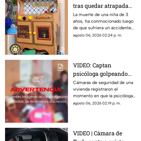
tras quedar atrapada
en cocina de juguete
La muerte de una niña de 3
años, ha conmocionado luego
de que sufriera un accidente
doméstico con una cocina de
agosto 06, 2026 02:24 p. m.
juguete de madera.
VIDEO: Captan
psicóloga golpeando
brutalmente a niño
Cámaras de seguridad de una
vivienda registraron el
INDEFENSO con
momento en que la psicóloga
autismo y epilepsia
agredió físicamente a un niño
agosto 06, 2026 02:19 p. m.
con autismo. La madre
interpuso la denuncia. Véase
con precaución.
VIDEO | Cámara de