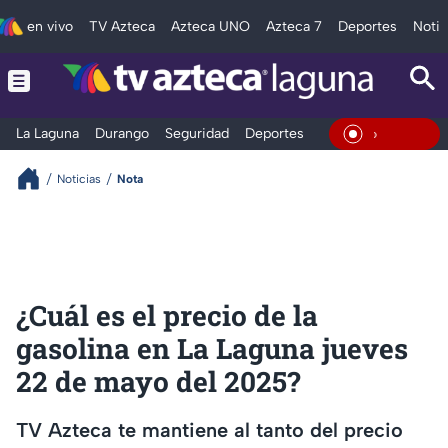
en vivo
TV Azteca
Azteca UNO
Azteca 7
Deportes
Notic
La Laguna
Durango
Seguridad
Deportes
Entretenimiento
En Vivo
Noticias
Nota
¿Cuál es el precio de la
gasolina en La Laguna jueves
22 de mayo del 2025?
TV Azteca te mantiene al tanto del precio