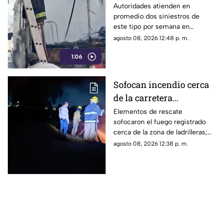
provocan incendios en
Autoridades atienden en
promedio dos siniestros de
vehículos
este tipo por semana en
Torreón. La falta de
agosto 08, 2026 12:48 p. m.
mantenimiento preventivo y la
1:06
suciedad en el motor son los
principales detonantes.
Sofocan incendio cerca
de la carretera
Matamoros-Torreón:
Elementos de rescate
sofocaron el fuego registrado
IMÁGENES
cerca de la zona de ladrilleras;
no se reportaron personas
agosto 08, 2026 12:38 p. m.
lesionadas.