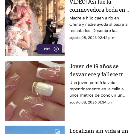
VIDEO| Así fue la
conmovedora boda en
México que le dio un
Madre e hijo caen a río en
China y nadie ayuda al padre a
final feliz a Mitsuri y
rescatarlos. Descubre la
Obana
polémica ley que castiga a los
agosto 08, 2026 02:42 p. m.
ciudadanos si fallan en el
1:02
rescate.
Joven de 19 años se
desvanece y fallece tras
ponerse uñas en
Una joven perdió la vida
repentinamente en la calle a
Coahuila
unos metros de concluir un
servicio de uñas. Autoridades
agosto 08, 2026 01:34 p. m.
investigan un posible infarto
fulminante.
Localizan sin vida a un