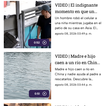
VIDEO | El indignante
momento en que un
hombre roba el celular
Un hombre robó el celular a
una niña mientras jugaba en el
a una niña en su propia
patio de su casa en Asia. El
casa
video viral muestra cómo
agosto 08, 2026 03:49 p. m.
operó a plena luz del día
0:52
impunemente.
VIDEO | Madre e hijo
caen a un río en China
y nadie los ayuda por
Madre e hijo caen a río en
China y nadie ayuda al padre a
esta indignante razón
rescatarlos. Descubre la
polémica ley que castiga a los
agosto 08, 2026 03:44 p. m.
ciudadanos si fallan en el
0:51
rescate.