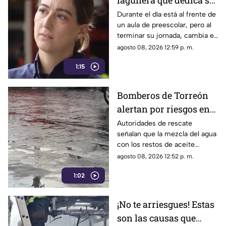
lagunera que dedica su
tiempo libre a ser
Durante el día está al frente de
un aula de preescolar, pero al
bombera voluntaria
terminar su jornada, cambia el
pizarrón por el uniforme de
agosto 08, 2026 12:59 p. m.
rescate para servir a la
1:15
ciudadanía.
Bomberos de Torreón
alertan por riesgos en
el asfalto tras las
Autoridades de rescate
señalan que la mezcla del agua
recientes lluvias
con los restos de aceite
acumulados en la calle provoca
agosto 08, 2026 12:52 p. m.
que el pavimento se vuelva
1:02
sumamente resbaladizo.
¡No te arriesgues! Estas
son las causas que