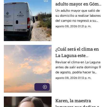
adulto mayor en Gómez
Palacio; habría sufrido
Un adulto mayor que salió de
su domicilio a realizar labores
un infarto
del campo no regresó a su
hogar. Tras ser buscado por su
agosto 08, 2026 01:21 p. m.
familia, fue localizado sin vida.
¿Cuál será el clima en
La Laguna este
domingo 9 de agosto
Revisar el clima en La Laguna
antes de salir este domingo 9
2026?
de agosto, podría hacer la
diferencia entre un día
agosto 08, 2026 01:12 p. m.
tranquilo y uno lleno de
imprevistos.
Karen, la maestra