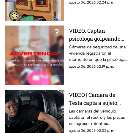
doméstico con una cocina de
agosto 06, 2026 02:24 p. m.
juguete de madera.
VIDEO: Captan
psicóloga golpeando
brutalmente a niño
Cámaras de seguridad de una
vivienda registraron el
INDEFENSO con
momento en que la psicóloga
autismo y epilepsia
agredió físicamente a un niño
agosto 06, 2026 02:19 p. m.
con autismo. La madre
interpuso la denuncia. Véase
con precaución.
VIDEO | Cámara de
Tesla capta a sujeto
rayando el auto en
Las cámaras del vehículo
captaron el rostro y las placas
estacionamiento
del agresor mientras
vandalizaba la pintura. Esto
agosto 06, 2026 02:02 p. m.