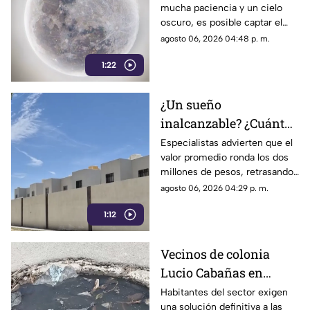
mucha paciencia y un cielo
astrofotografía en La
oscuro, es posible captar el
Laguna
aparente movimiento de las
agosto 06, 2026 04:48 p. m.
estrellas desde nuestra región.
1:22
¿Un sueño
inalcanzable? ¿Cuánto
cuesta comprar una
Especialistas advierten que el
valor promedio ronda los dos
casa en La Laguna?
millones de pesos, retrasando
considerablemente la edad en
agosto 06, 2026 04:29 p. m.
la que los ciudadanos logran
1:12
adquirir su patrimonio.
Vecinos de colonia
Lucio Cabañas en
Lerdo exigen a SAPAL
Habitantes del sector exigen
una solución definitiva a las