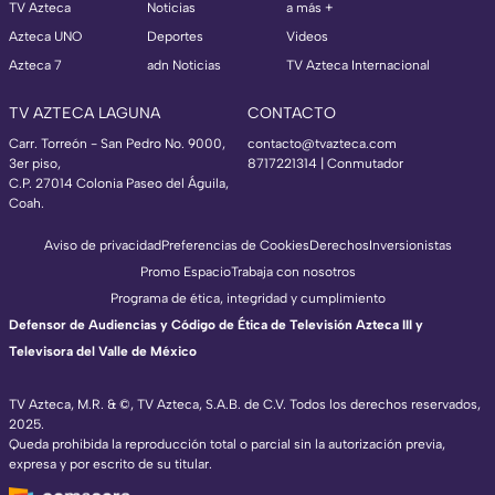
TV Azteca
Noticias
a más +
Azteca UNO
Deportes
Videos
Azteca 7
adn Noticias
TV Azteca Internacional
TV AZTECA LAGUNA
CONTACTO
Carr. Torreón - San Pedro No. 9000,
contacto@tvazteca.com
3er piso,
8717221314
| Conmutador
C.P. 27014 Colonia Paseo del Águila,
Coah.
Aviso de privacidad
Preferencias de Cookies
Derechos
Inversionistas
Promo Espacio
Trabaja con nosotros
Programa de ética, integridad y cumplimiento
Defensor de Audiencias y Código de Ética de Televisión Azteca III y
Televisora del Valle de México
TV Azteca, M.R. & ©, TV Azteca, S.A.B. de C.V. Todos los derechos reservados,
2025.
Queda prohibida la reproducción total o parcial sin la autorización previa,
expresa y por escrito de su titular.