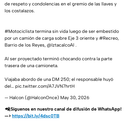
de respeto y condolencias en el gremio de las llaves y
los costalazos.
#Motociclista
termina sin vida luego de ser embestido
por un camión de carga sobre Eje 3 oriente y
#Recreo
,
Barrio de los Reyes,
@IztacalcoAl
.
Al ser proyectado terminó chocando contra la parte
trasera de una camioneta.
Viajaba abordo de una DM 250; el responsable huyó
del…
pic.twitter.com/A7JVN7hrtH
— Halcon (@HalconOnce)
May 30, 2026
📲¡Síguenos en nuestro canal de difusión de WhatsApp!
—>
https://bit.ly/4dsc0TB