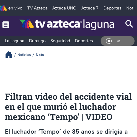
en vivo
TV Azteca
Azteca UNO
Azteca 7
Deportes
Notic
La Laguna
Durango
Seguridad
Deportes
Entretenimiento
En Vi
Noticias
Nota
Filtran video del accidente vial
en el que murió el luchador
mexicano ‘Tempo’ | VIDEO
El luchador ‘Tempo’ de 35 años se dirigía a