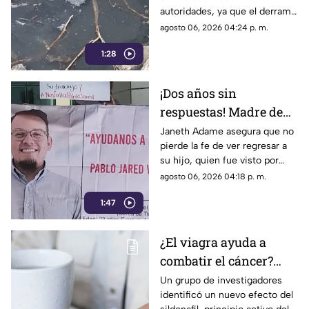
reparar constante brote
autoridades, ya que el derrame
de aguas negras
representa un grave foco de
agosto 06, 2026 04:24 p. m.
infección y temen
1:28
afectaciones estructurales.
¡Dos años sin
respuestas! Madre de
Pablo Jared mantiene
Janeth Adame asegura que no
pierde la fe de ver regresar a
la esperanza de
su hijo, quien fue visto por
encontrarlo con vida
última vez el 30 de julio de
agosto 06, 2026 04:18 p. m.
2024 cuando se dirigía a
1:47
trabajar.
¿El viagra ayuda a
combatir el cáncer?
Estudio revela que
Un grupo de investigadores
identificó un nuevo efecto del
podría frenar la