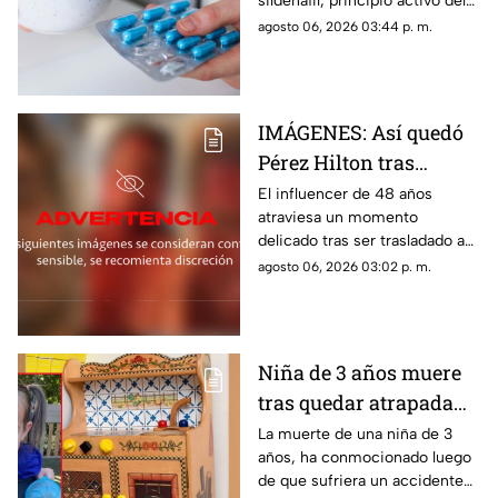
sildenafil, principio activo del
metástasis
viagra, que podría cambiar su
agosto 06, 2026 03:44 p. m.
papel en la medicina.
IMÁGENES: Así quedó
Pérez Hilton tras
agresiones durante en
El influencer de 48 años
atraviesa un momento
vivo de TikTok
delicado tras ser trasladado a
un hospital por cuerpos de
agosto 06, 2026 03:02 p. m.
emergencia. Este es su estado
de salud y los problemas que
enfrentaba.
Niña de 3 años muere
tras quedar atrapada
en cocina de juguete
La muerte de una niña de 3
años, ha conmocionado luego
de que sufriera un accidente