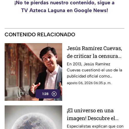
¡No te pierdas nuestro contenido, sigue a
TV Azteca Laguna en Google News!
CONTENIDO RELACIONADO
Jesús Ramírez Cuevas,
de criticar la censura
por publicidad oficial a
En 2013, Jesús Ramírez
Cuevas cuestionó el uso de la
ser señalado por
publicidad oficial como
estrategia de control
herramienta para presionar a
agosto 06, 2026 06:35 p. m.
informativo
los medios de comunicación.
1:28
Años después, su papel dentro
del gobierno ha reavivado las
críticas por las políticas
¡El universo en una
relacionadas con la difusión de
imagen! Descubre el
la información.
fascinante mundo de la
Especialistas explican que con