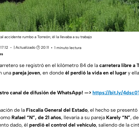
al accidente rumbo a Torreón; él la llevaba a su trabajo
17:12
| Actualizado 🕑 20:11
1 minuto lectura
es
arretero se registró en el kilómetro 84 de la
carretera libre a 
on una
pareja joven
, en donde
él perdió la vida en el lugar
y ell
estro canal de difusión de WhatsApp! —>
https://bit.ly/4dsc
ación de la
Fiscalía General del Estado
, el hecho se presentó
 como
Rafael “N”, de 21 años
, llevaría a su pareja
Karely “N”
, d
ento dado, él
perdió el control del vehículo
, saliendo de la cint