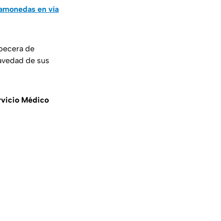
gamonedas en vía
abecera de
avedad de sus
rvicio Médico