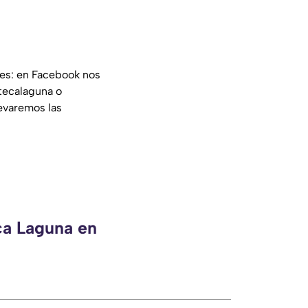
les: en Facebook nos
tecalaguna o
evaremos las
ca Laguna en