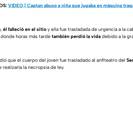
OS:
VIDEO | Captan abuso a niña que jugaba en máquina tra
o,
él falleció en el sitio
y ella fue trasladada de urgencia a la c
, donde horas más tarde
también perdió la vida
debido a la gr
ió que el cuerpo del joven fue trasladado al anfiteatro del
Se
e realizaría la necropsia de ley.