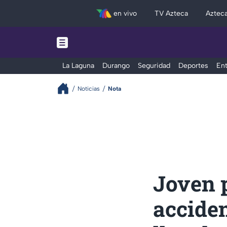
en vivo
TV Azteca
Aztec
La Laguna
Durango
Seguridad
Deportes
Ent
Noticias
Nota
Joven p
acciden