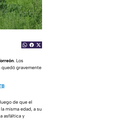
Torreón
. Los
a quedó gravemente
0TB
 luego de que el
e la misma edad, a su
a asfáltica y