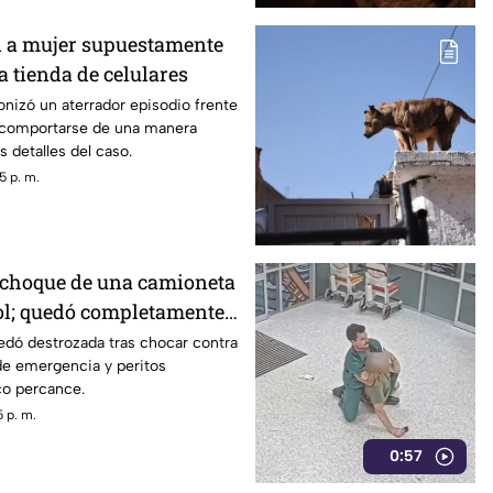
 a mujer supuestamente
 tienda de celulares
onizó un aterrador episodio frente
 comportarse de una manera
 detalles del caso.
5 p. m.
 choque de una camioneta
ol; quedó completamente
dó destrozada tras chocar contra
de emergencia y peritos
ico percance.
 p. m.
0:57