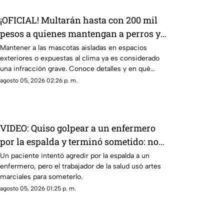
¡OFICIAL! Multarán hasta con 200 mil
pesos a quienes mantengan a perros y
gatos viviendo en patios o azoteas
Mantener a las mascotas aisladas en espacios
exteriores o expuestas al clima ya es considerado
una infracción grave. Conoce detalles y en qué
casos aplican las sanciones.
agosto 05, 2026 02:26 p. m.
VIDEO: Quiso golpear a un enfermero
por la espalda y terminó sometido: no
sabía que era experto en artes
Un paciente intentó agredir por la espalda a un
enfermero, pero el trabajador de la salud usó artes
marciales
marciales para someterlo.
agosto 05, 2026 01:25 p. m.