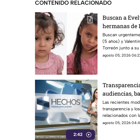
CONTENIDO RELACIONADO
Buscan a Evel
hermanas de 1
en Torreón
Buscan urgentemen
(5 años) y Valenti
Torreón junto a su
agosto 05, 2026 06:2
Transparencia
audiencias, ba
control de la
Las recientes mod
transparencia y lo
relacionados con 
cuestionamientos p
agosto 05, 2026 04:4
información y por 
2:42
sobre la difusión 