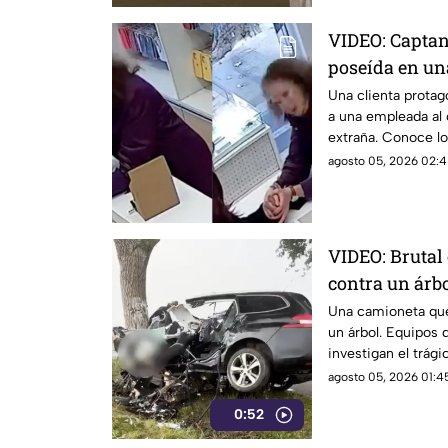
VIDEO: Captan
poseída en una
Una clienta protag
a una empleada al
extraña. Conoce los
agosto 05, 2026 02:4
VIDEO: Brutal
contra un árb
destruida
Una camioneta que
un árbol. Equipos 
investigan el trág
agosto 05, 2026 01:45
0:52