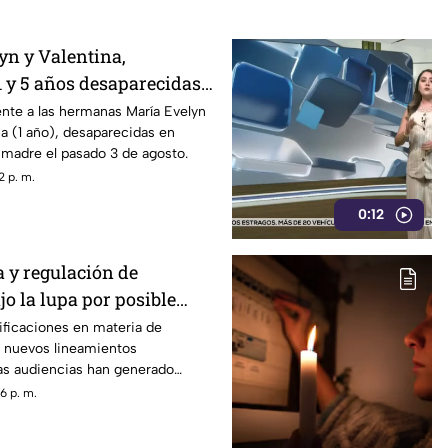
yn y Valentina,
 y 5 años desaparecidas
te a las hermanas María Evelyn
na (1 año), desaparecidas en
 madre el pasado 3 de agosto.
2 p. m.
0:12
 y regulación de
jo la lupa por posible
 información
ificaciones en materia de
s nuevos lineamientos
las audiencias han generado
or un posible control de la
6 p. m.
el alcance que podrían tener
de contenidos de interés público.