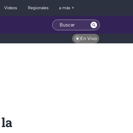
Regionales
Videos
a más +
En Vivo
 la