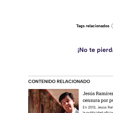
Tags relacionados
¡No te pier
CONTENIDO RELACIONADO
Jesús Ramírez 
censura por pu
señalado por e
En 2013, Jesús Ra
la publicidad ofic