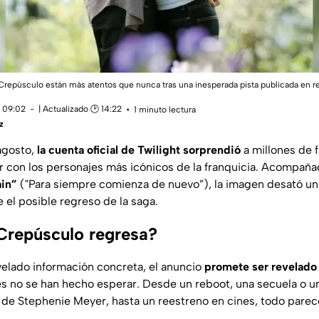
Crepúsculo están más atentos que nunca tras una inesperada pista publicada en r
 09:02
| Actualizado 🕑 14:22
1 minuto lectura
z
agosto,
la cuenta oficial de Twilight sorprendió
a millones de f
r con los personajes más icónicos de la franquicia. Acompañ
ain”
("Para siempre comienza de nuevo”), la imagen desató una
 el posible regreso de la saga.
Crepúsculo regresa?
elado información concreta, el anuncio
promete ser revelado
es no se han hecho esperar. Desde un reboot, una secuela o un
s de Stephenie Meyer, hasta un reestreno en cines, todo parece