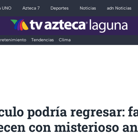
a UNO
Azteca 7
Deportes
Noticias
adn Noticias
retenimiento
Tendencias
Clima
ulo podría regresar: f
ecen con misterioso a