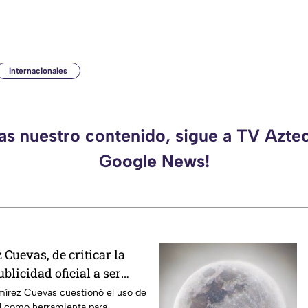
Internacionales
das nuestro contenido, sigue a TV Azte
Google News!
Cuevas, de criticar la
blicidad oficial a ser
strategia de control
mírez Cuevas cuestionó el uso de
ial como herramienta para