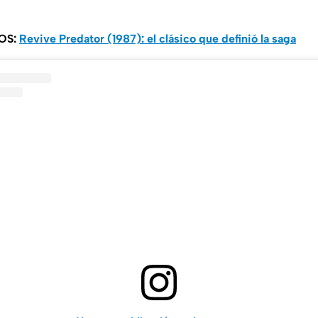
OS:
Revive Predator (1987): el clásico que definió la saga