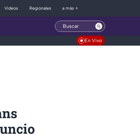
Regionales
Videos
a más +
En Vivo
ans
nuncio