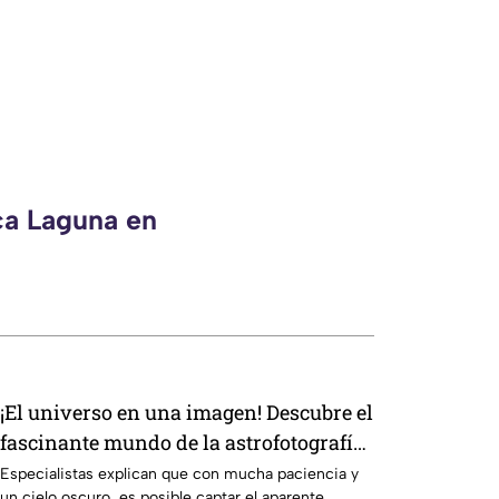
ca Laguna en
¡El universo en una imagen! Descubre el
fascinante mundo de la astrofotografía
en La Laguna
Especialistas explican que con mucha paciencia y
un cielo oscuro, es posible captar el aparente