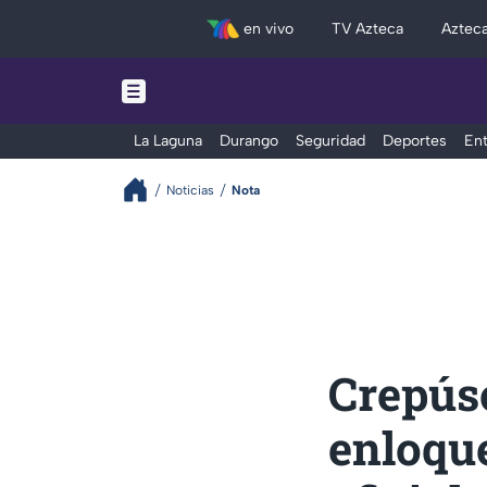
en vivo
TV Azteca
Aztec
La Laguna
Durango
Seguridad
Deportes
Ent
Noticias
Nota
Crepúsc
enloqu