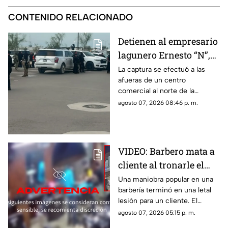
CONTENIDO RELACIONADO
Detienen al empresario
lagunero Ernesto “N”,
alias “El Güino”, tras
La captura se efectuó a las
afueras de un centro
despliegue de
comercial al norte de la
seguridad en Torreón
ciudad; le habrían asegurado
agosto 07, 2026 08:46 p. m.
un arma de fuego sin
documentación reglamentaria.
VIDEO: Barbero mata a
cliente al tronarle el
cuello mientras le
Una maniobra popular en una
barbería terminó en una letal
cortaba el cabello
lesión para un cliente. El
momento quedó registrado
agosto 07, 2026 05:15 p. m.
por las cámaras de seguridad,