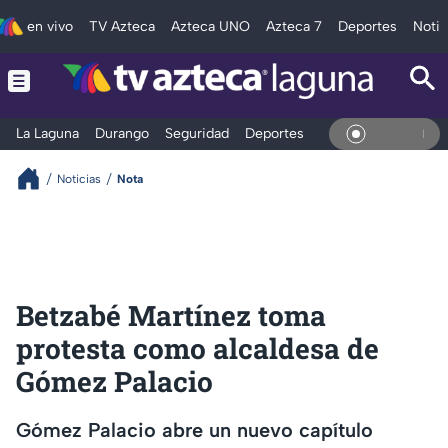
en vivo
TV Azteca
Azteca UNO
Azteca 7
Deportes
Notic
La Laguna
Durango
Seguridad
Deportes
Entretenimiento
En Viv
Noticias
Nota
Betzabé Martínez toma
protesta como alcaldesa de
Gómez Palacio
Gómez Palacio abre un nuevo capítulo