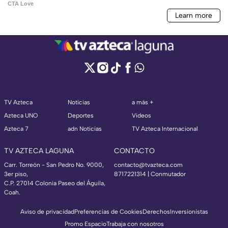
TV Azteca
Noticias
a más +
Azteca UNO
Deportes
Videos
Azteca 7
adn Noticias
TV Azteca Internacional
TV AZTECA LAGUNA
CONTACTO
Carr. Torreón - San Pedro No. 9000,
contacto@tvazteca.com
3er piso,
8717221314
| Conmutador
C.P. 27014 Colonia Paseo del Águila,
Coah.
Aviso de privacidad
Preferencias de Cookies
Derechos
Inversionistas
Promo Espacio
Trabaja con nosotros