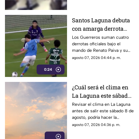
véase con precaución.
Santos Laguna debuta
con amarga derrota
ante el New York City
Los Guerreros suman cuatro
derrotas oficiales bajo el
en la Leagues Cup
mando de Renato Paiva y su
próximo reto será ante el
agosto 07, 2026 04:44 p. m.
Chicago Fire.
0:24
¿Cuál será el clima en
La Laguna este sábado
8 de agosto 2026?
Revisar el clima en La Laguna
antes de salir este sábado 8 de
agosto, podría hacer la
diferencia entre un día
agosto 07, 2026 04:36 p. m.
tranquilo y uno lleno de
imprevistos.