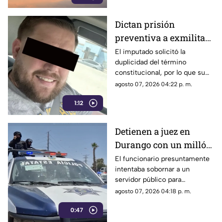
Dictan prisión
preventiva a exmilitar
estadounidense por
El imputado solicitó la
duplicidad del término
asesinato de tres
constitucional, por lo que su
personas en Coahuila
situación jurídica se definirá
agosto 07, 2026 04:22 p. m.
en una próxima audiencia el 11
1:12
de agosto.
Detienen a juez en
Durango con un millón
de pesos y un arma de
El funcionario presuntamente
intentaba sobornar a un
fuego
servidor público para
reclasificar diversas causas
agosto 07, 2026 04:18 p. m.
penales. Fue interceptado en
0:47
el estacionamiento de una
tienda de autoservicio.