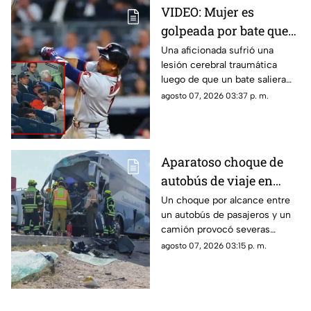
VIDEO: Mujer es
golpeada por bate que
salió volando en
Una aficionada sufrió una
lesión cerebral traumática
partido de los Yankees;
luego de que un bate saliera
los demandó por 10
disparado hacia las gradas en
agosto 07, 2026 03:37 p. m.
millones de dólares
pleno partido. La víctima acusa
fallas en la red de protección
del Yankee Stadium.
Aparatoso choque de
autobús de viaje en
carretera deja un
Un choque por alcance entre
un autobús de pasajeros y un
conductor prensado y
camión provocó severas
dos heridos
afectaciones viales. El
agosto 07, 2026 03:15 p. m.
operador de la unidad quedó
prensado tras el golpe.