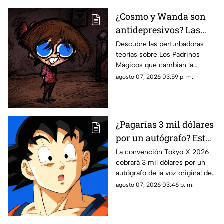
¿Cosmo y Wanda son
antidepresivos? Las
perturbadoras teorías y
Descubre las perturbadoras
teorías sobre Los Padrinos
las hipótesis más
Mágicos que cambian la
oscuras sobre Los
historia de Timmy Turner y el
agosto 07, 2026 03:59 p. m.
Padrinos Mágicos
origen de sus seres mágicos.
¿Pagarías 3 mil dólares
por un autógrafo? Esto
cobra quien da voz a
La convención Tokyo X 2026
cobrará 3 mil dólares por un
Goku e indigna a los
autógrafo de la voz original de
fans
Goku en Dragon Ball. Fans
agosto 07, 2026 03:46 p. m.
denuncian abuso en los
precios.