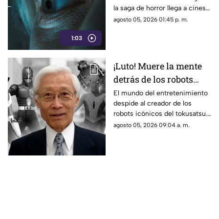
real en su tráiler final
la saga de horror llega a cines
el 21 de agosto de 2026.
agosto 05, 2026 01:45 p. m.
1:03
¡Luto! Muere la mente
detrás de los robots
icónicos del tokusatsu
El mundo del entretenimiento
despide al creador de los
y los Power Rangers
robots icónicos del tokusatsu.
Su trabajo revolucionó series
agosto 05, 2026 09:04 a. m.
como Spider-Man y Power
Rangers.