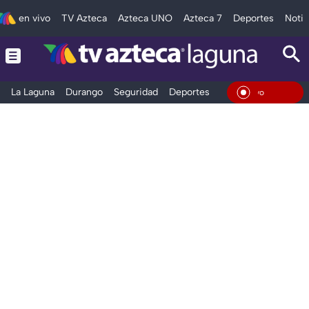
en vivo
TV Azteca
Azteca UNO
Azteca 7
Deportes
Notic
La Laguna
Durango
Seguridad
Deportes
Entretenimiento
En Viv