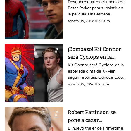
Peter Parker en Spider-
Descubre cuál es el trabajo de
Peter Parker para subsistir en
man: Brand New Day?
la película. Una escena
eliminada aclara las dudas de
agosto 06, 2026 11:53 a. m.
todos los fans.
¡Bombazo! Kit Connor
será Cyclops en la
película de X-Men
Kit Connor será Cyclops en la
esperada cinta de X-Men
según reportes. Conoce todos
los detalles sobre el fichaje del
agosto 06, 2026 11:21 a. m.
actor y el proyecto.
Robert Pattinson se
pone a cazar
pederastas en el nuevo
El nuevo trailer de Primetime