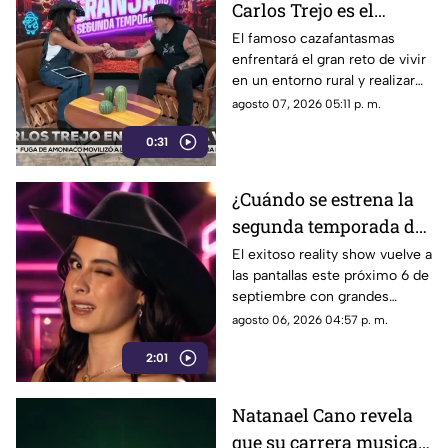
Carlos Trejo es el
primer participante
El famoso cazafantasmas
enfrentará el gran reto de vivir
confirmado para La
en un entorno rural y realizar
Granja VIP 2026
pesadas labores de campo
agosto 07, 2026 05:11 p. m.
junto a otras celebridades.
0:31
¿Cuándo se estrena la
segunda temporada de
La Granja VIP en
El exitoso reality show vuelve a
las pantallas este próximo 6 de
Azteca Uno?
septiembre con grandes
celebridades y condiciones
agosto 06, 2026 04:57 p. m.
extremas para los
2:01
participantes.
Natanael Cano revela
que su carrera musical