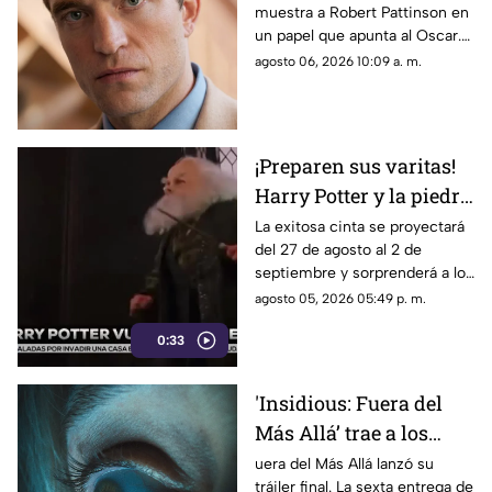
muestra a Robert Pattinson en
thriller basado en
un papel que apunta al Oscar.
hechos reales
Descubre todos los detalles de
agosto 06, 2026 10:09 a. m.
‘Primetime'
esta esperada película aquí.
¡Preparen sus varitas!
Harry Potter y la piedra
filosofal regresa a los
La exitosa cinta se proyectará
del 27 de agosto al 2 de
cines por su 25
septiembre y sorprenderá a los
aniversario
fanáticos con 15 minutos de
agosto 05, 2026 05:49 p. m.
material exclusivo.
0:33
'Insidious: Fuera del
Más Allá’ trae a los
demonios al mundo
uera del Más Allá lanzó su
tráiler final. La sexta entrega de