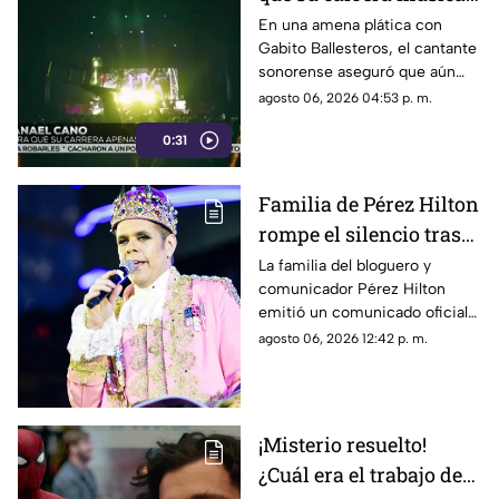
apenas está
En una amena plática con
Gabito Ballesteros, el cantante
empezando
sonorense aseguró que aún
tiene un largo camino por
agosto 06, 2026 04:53 p. m.
recorrer dentro de la industria.
0:31
Familia de Pérez Hilton
rompe el silencio tras
incidente en vivo
La familia del bloguero y
comunicador Pérez Hilton
emitió un comunicado oficial
para agradecer las muestras de
agosto 06, 2026 12:42 p. m.
apoyo recibidas.
¡Misterio resuelto!
¿Cuál era el trabajo de