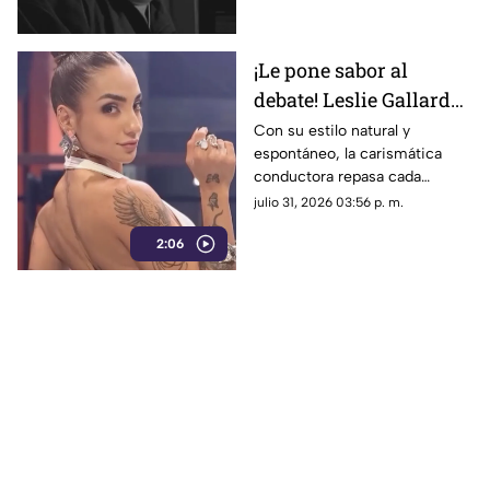
mafia.
¡Le pone sabor al
debate! Leslie Gallardo
conquista el PreShow
Con su estilo natural y
espontáneo, la carismática
de MasterChef 24/7
conductora repasa cada
analizando las
semana los momentos más
julio 31, 2026 03:56 p. m.
polémicas
intensos y las estrategias del
2:06
exitoso reality culinario.