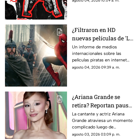
agosto 04, 2026 10:09 a. m.
música. Se estrena este 9 de
octubre.
¿Filtraron en HD
nuevas películas de 'La
Odisea' y 'Spider-Man'?
Un informe de medios
internacionales sobre las
Esto sabemos
películas piratas en internet
causó revuelo por supuestas
agosto 04, 2026 09:39 a. m.
copias en HD. Esto es lo que
se sabe realmente.
¿Ariana Grande se
retira? Reportan pausa
en su carrera por
La cantante y actriz Ariana
Grande atraviesa un momento
críticas a su apariencia
complicado luego de
física
convertirse en blanco de
agosto 03, 2026 03:09 p. m.