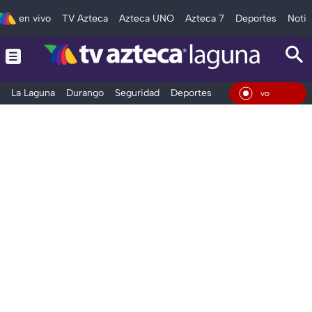
en vivo
TV Azteca
Azteca UNO
Azteca 7
Deportes
Notic
La Laguna
Durango
Seguridad
Deportes
Entretenimiento
En Vi