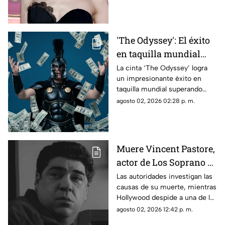
constantes comentarios sobre
su peso y apariencia.
'The Odyssey': El éxito
en taquilla mundial
que rompe récords
La cinta ‘The Odyssey’ logra
un impresionante éxito en
taquilla mundial superando
$911M y perfilándose para
agosto 02, 2026 02:28 p. m.
alcanzar récords históricos en
cines.
Muere Vincent Pastore,
actor de Los Soprano y
Buenos Muchachos;
Las autoridades investigan las
causas de su muerte, mientras
esto se sabe de su
Hollywood despide a una de las
fallecimiento
figuras más emblemáticas del
agosto 02, 2026 12:42 p. m.
cine y la televisión sobre la