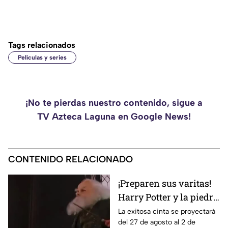
Tags relacionados
Películas y series
¡No te pierdas nuestro contenido, sigue a
TV Azteca Laguna en Google News!
CONTENIDO RELACIONADO
¡Preparen sus varitas!
Harry Potter y la piedra
filosofal regresa a los
La exitosa cinta se proyectará
del 27 de agosto al 2 de
cines por su 25