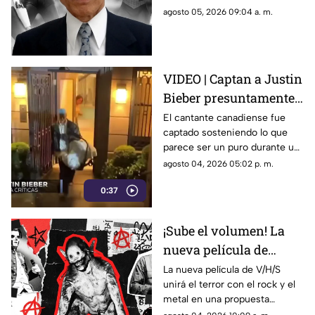
Su trabajo revolucionó series
agosto 05, 2026 09:04 a. m.
como Spider-Man y Power
Rangers.
VIDEO | Captan a Justin
Bieber presuntamente
fumando cerca de su
El cantante canadiense fue
captado sosteniendo lo que
bebé
parece ser un puro durante un
paseo familiar en yate,
agosto 04, 2026 05:02 p. m.
desatando la indignación de
0:37
sus seguidores.
¡Sube el volumen! La
nueva película de
V/H/S unirá terror y
La nueva película de V/H/S
unirá el terror con el rock y el
metal
metal en una propuesta
cargada de efectos prácticos y