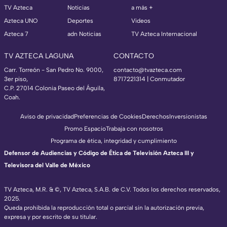
TV Azteca
Noticias
a más +
Azteca UNO
Deportes
Videos
Azteca 7
adn Noticias
TV Azteca Internacional
TV AZTECA LAGUNA
CONTACTO
Carr. Torreón - San Pedro No. 9000,
contacto@tvazteca.com
3er piso,
8717221314
| Conmutador
C.P. 27014 Colonia Paseo del Águila,
Coah.
Aviso de privacidad
Preferencias de Cookies
Derechos
Inversionistas
Promo Espacio
Trabaja con nosotros
Programa de ética, integridad y cumplimiento
Defensor de Audiencias y Código de Ética de Televisión Azteca III y
Televisora del Valle de México
TV Azteca, M.R. & ©, TV Azteca, S.A.B. de C.V. Todos los derechos reservados,
2025.
Queda prohibida la reproducción total o parcial sin la autorización previa,
expresa y por escrito de su titular.