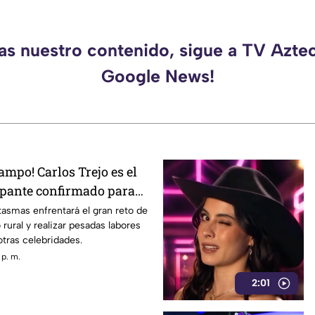
das nuestro contenido, sigue a TV Azte
Google News!
campo! Carlos Trejo es el
ipante confirmado para
 2026
asmas enfrentará el gran reto de
 rural y realizar pesadas labores
tras celebridades.
 p. m.
2:01