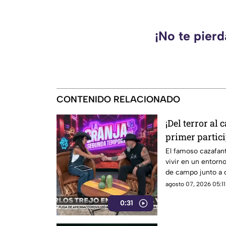
¡No te pier
CONTENIDO RELACIONADO
¡Del terror al 
primer partic
La Granja VIP
El famoso cazafant
vivir en un entorno
de campo junto a o
agosto 07, 2026 05:11
0:31