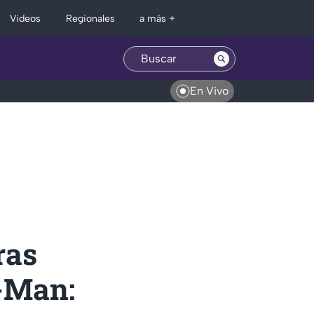
Regionales
Videos
a más +
En Vivo
ras
r-Man: