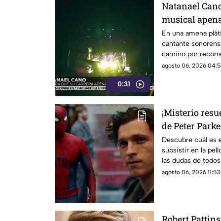
Natanael Cano
musical apen
En una amena pláti
cantante sonorens
camino por recorre
agosto 06, 2026 04:5
0:31
¡Misterio resue
de Peter Park
New Day?
Descubre cuál es e
subsistir en la pel
las dudas de todos 
agosto 06, 2026 11:53 
Robert Pattins