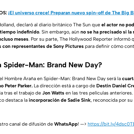
OS:
¡El universo crece! Preparan nuevo spin-off de The Big 
olland, declaró al diario británico The Sun que
el actor no pod
 tiempo indefinido
. Sin embargo, aún
no se ha precisado si la
ncluso meses
. Por su parte, The Hollywood Reporter informó 
s con representantes de Sony Pictures
para definir cómo cont
ta Spider-Man: Brand New Day?
del Hombre Araña en Spider-Man: Brand New Day será la
cuart
o Peter Parker.
La dirección está a cargo de
Destin Daniel Cr
ia tras el trabajo de
Jon Watts
en las tres películas anteriores.
co destaca la
incorporación de Sadie Sink
, reconocida por su
stro canal de difusión de
WhatsApp
! —>
https://bit.ly/4dsc0T