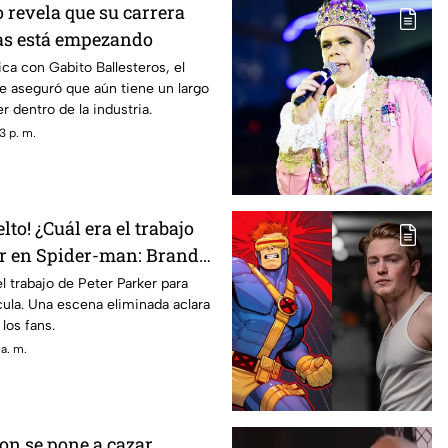
 revela que su carrera
as está empezando
ca con Gabito Ballesteros, el
e aseguró que aún tiene un largo
r dentro de la industria.
3 p. m.
lto! ¿Cuál era el trabajo
er en Spider-man: Brand
l trabajo de Peter Parker para
ícula. Una escena eliminada aclara
los fans.
a. m.
on se pone a cazar