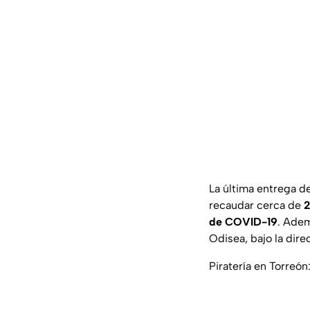
La última entrega d
recaudar cerca de
2
de COVID-19
. Adem
Odisea, bajo la dir
Piratería en Torreó