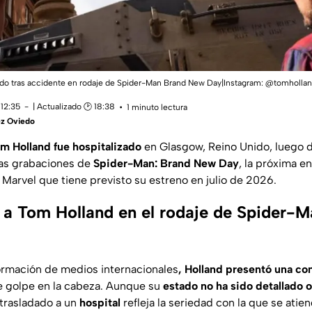
ado tras accidente en rodaje de Spider-Man Brand New Day|Instagram: @tomholla
 12:35
| Actualizado 🕑 18:38
1 minuto lectura
ez Oviedo
m Holland fue hospitalizado
en Glasgow, Reino Unido, luego 
as grabaciones de
Spider-Man: Brand New Day
, la próxima e
Marvel que tiene previsto su estreno en julio de 2026.
 a Tom Holland en el rodaje de Spider-M
ormación de medios internacionales
, Holland presentó una co
rte golpe en la cabeza. Aunque su
estado no ha sido detallado 
trasladado a un
hospital
refleja la seriedad con la que se atien