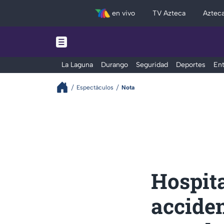
en vivo
TV Azteca
Aztec
La Laguna
Durango
Seguridad
Deportes
Ent
Espectáculos
Nota
Hospit
acciden