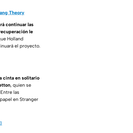
Bang Theory
rá continuar las
 recuperación le
que Holland
inuará el proyecto.
a cinta en solitario
etton
, quien se
 Entre las
 papel en Stranger
B