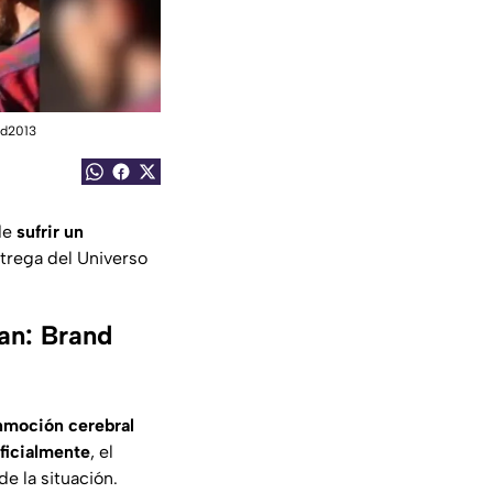
nd2013
de
sufrir un
ntrega del Universo
an: Brand
nmoción cerebral
oficialmente
, el
de la situación.