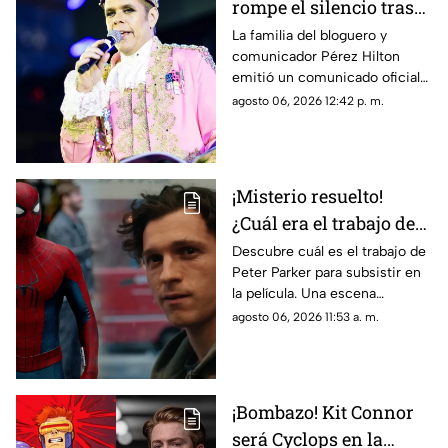
rompe el silencio tras
incidente en vivo
La familia del bloguero y
comunicador Pérez Hilton
emitió un comunicado oficial
para agradecer las muestras de
agosto 06, 2026 12:42 p. m.
apoyo recibidas.
¡Misterio resuelto!
¿Cuál era el trabajo de
Peter Parker en Spider-
Descubre cuál es el trabajo de
Peter Parker para subsistir en
man: Brand New Day?
la película. Una escena
eliminada aclara las dudas de
agosto 06, 2026 11:53 a. m.
todos los fans.
¡Bombazo! Kit Connor
será Cyclops en la