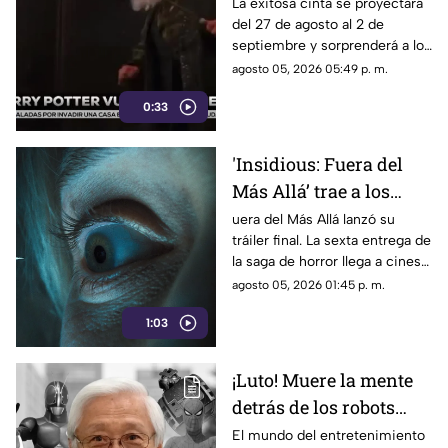
filosofal regresa a los
La exitosa cinta se proyectará
del 27 de agosto al 2 de
cines por su 25
septiembre y sorprenderá a los
aniversario
fanáticos con 15 minutos de
agosto 05, 2026 05:49 p. m.
material exclusivo.
0:33
'Insidious: Fuera del
Más Allá’ trae a los
demonios al mundo
uera del Más Allá lanzó su
tráiler final. La sexta entrega de
real en su tráiler final
la saga de horror llega a cines
el 21 de agosto de 2026.
agosto 05, 2026 01:45 p. m.
1:03
¡Luto! Muere la mente
detrás de los robots
icónicos del tokusatsu
El mundo del entretenimiento