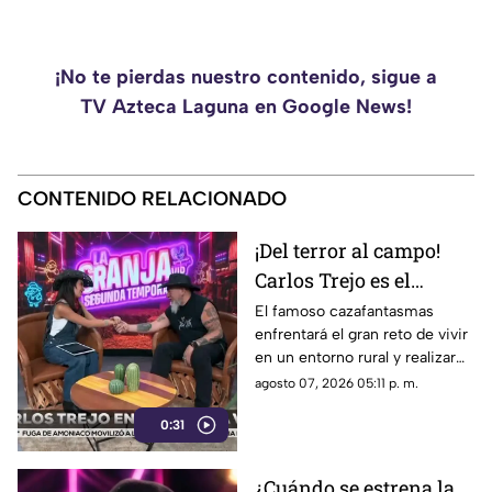
¡No te pierdas nuestro contenido, sigue a
TV Azteca Laguna en Google News!
CONTENIDO RELACIONADO
¡Del terror al campo!
Carlos Trejo es el
primer participante
El famoso cazafantasmas
enfrentará el gran reto de vivir
confirmado para La
en un entorno rural y realizar
Granja VIP 2026
pesadas labores de campo
agosto 07, 2026 05:11 p. m.
junto a otras celebridades.
0:31
¿Cuándo se estrena la