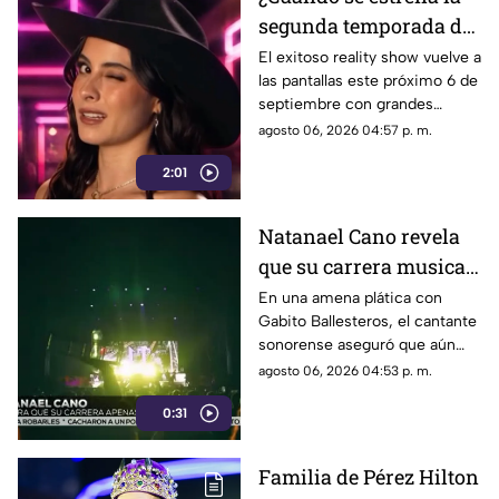
segunda temporada de
La Granja VIP en
El exitoso reality show vuelve a
las pantallas este próximo 6 de
Azteca Uno?
septiembre con grandes
celebridades y condiciones
agosto 06, 2026 04:57 p. m.
extremas para los
2:01
participantes.
Natanael Cano revela
que su carrera musical
apenas está
En una amena plática con
Gabito Ballesteros, el cantante
empezando
sonorense aseguró que aún
tiene un largo camino por
agosto 06, 2026 04:53 p. m.
recorrer dentro de la industria.
0:31
Familia de Pérez Hilton