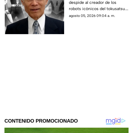
despide al creador de los
y los Power Rangers
robots icónicos del tokusatsu.
Su trabajo revolucionó series
agosto 05, 2026 09:04 a. m.
como Spider-Man y Power
Rangers.