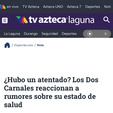
en vivo
TV Azteca
Azteca UNO
Azteca 7
Deportes
Notic
La Laguna
Durango
Seguridad
Deportes
Entretenimiento
En Vivo
Espectáculos
Nota
¿Hubo un atentado? Los Dos
Carnales reaccionan a
rumores sobre su estado de
salud