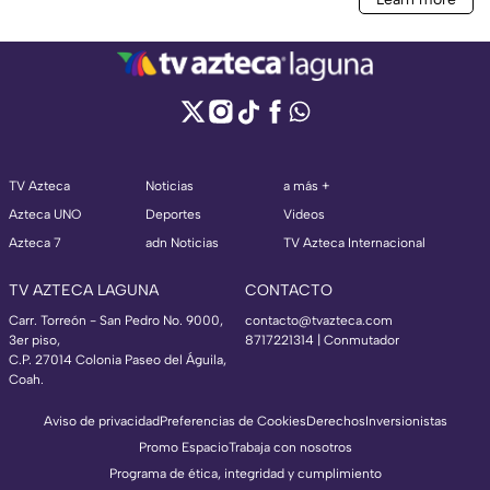
TV Azteca
Noticias
a más +
Azteca UNO
Deportes
Videos
Azteca 7
adn Noticias
TV Azteca Internacional
TV AZTECA LAGUNA
CONTACTO
Carr. Torreón - San Pedro No. 9000,
contacto@tvazteca.com
3er piso,
8717221314
| Conmutador
C.P. 27014 Colonia Paseo del Águila,
Coah.
Aviso de privacidad
Preferencias de Cookies
Derechos
Inversionistas
Promo Espacio
Trabaja con nosotros
Programa de ética, integridad y cumplimiento