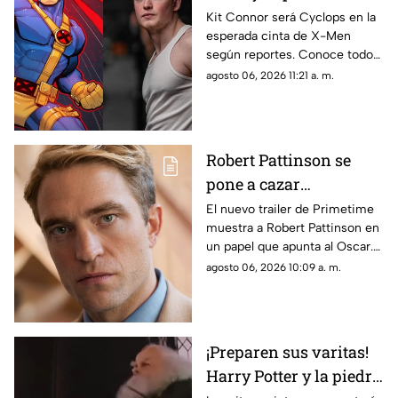
película de X-Men
Kit Connor será Cyclops en la
esperada cinta de X-Men
según reportes. Conoce todos
los detalles sobre el fichaje del
agosto 06, 2026 11:21 a. m.
actor y el proyecto.
Robert Pattinson se
pone a cazar
pederastas en el nuevo
El nuevo trailer de Primetime
muestra a Robert Pattinson en
thriller basado en
un papel que apunta al Oscar.
hechos reales
Descubre todos los detalles de
agosto 06, 2026 10:09 a. m.
‘Primetime'
esta esperada película aquí.
¡Preparen sus varitas!
Harry Potter y la piedra