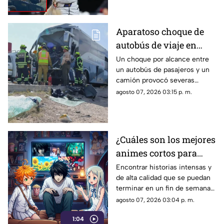
fallas en la red de protección
del Yankee Stadium.
Aparatoso choque de
autobús de viaje en
carretera deja un
Un choque por alcance entre
un autobús de pasajeros y un
conductor prensado y
camión provocó severas
dos heridos
afectaciones viales. El
agosto 07, 2026 03:15 p. m.
operador de la unidad quedó
prensado tras el golpe.
¿Cuáles son los mejores
animes cortos para
maratonear? El TOP 5
Encontrar historias intensas y
de alta calidad que se puedan
imperdibles que puedes
terminar en un fin de semana
ver completos en
se ha convertido en una
agosto 07, 2026 03:04 p. m.
streaming
prioridad para los fanáticos de
1:04
la animación japonesa.