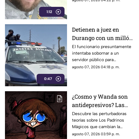
agosto 07, 2026 04:22 p. m.
en una próxima audiencia el 11
1:12
de agosto.
Detienen a juez en
Durango con un millón
de pesos y un arma de
El funcionario presuntamente
intentaba sobornar a un
fuego
servidor público para
reclasificar diversas causas
agosto 07, 2026 04:18 p. m.
penales. Fue interceptado en
0:47
el estacionamiento de una
tienda de autoservicio.
¿Cosmo y Wanda son
antidepresivos? Las
perturbadoras teorías y
Descubre las perturbadoras
teorías sobre Los Padrinos
las hipótesis más
Mágicos que cambian la
oscuras sobre Los
historia de Timmy Turner y el
agosto 07, 2026 03:59 p. m.
Padrinos Mágicos