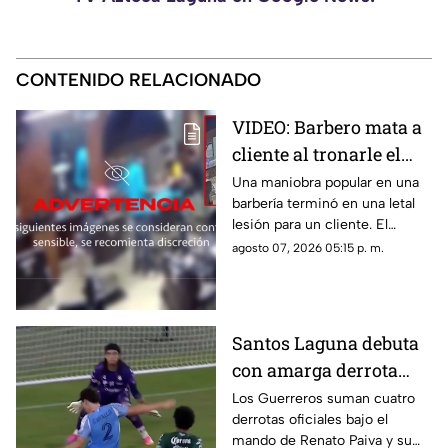
CONTENIDO RELACIONADO
VIDEO: Barbero mata a
cliente al tronarle el
cuello mientras le
Una maniobra popular en una
barbería terminó en una letal
cortaba el cabello
lesión para un cliente. El
momento quedó registrado
agosto 07, 2026 05:15 p. m.
por las cámaras de seguridad,
véase con precaución.
Santos Laguna debuta
con amarga derrota
ante el New York City
Los Guerreros suman cuatro
derrotas oficiales bajo el
en la Leagues Cup
mando de Renato Paiva y su