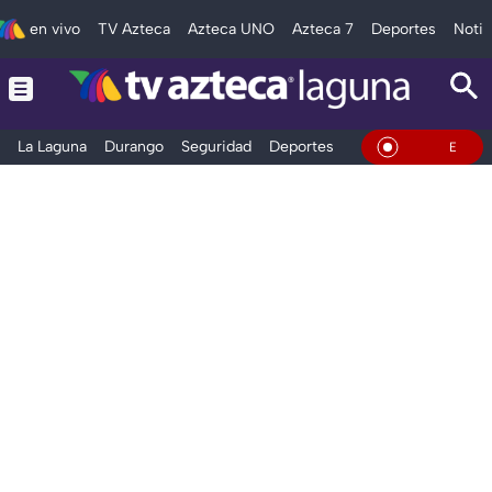
en vivo
TV Azteca
Azteca UNO
Azteca 7
Deportes
Notic
La Laguna
Durango
Seguridad
Deportes
Entretenimiento
En Vivo