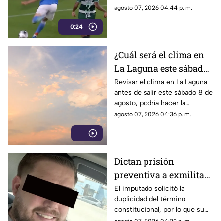
próximo reto será ante el
agosto 07, 2026 04:44 p. m.
Chicago Fire.
0:24
¿Cuál será el clima en
La Laguna este sábado
8 de agosto 2026?
Revisar el clima en La Laguna
antes de salir este sábado 8 de
agosto, podría hacer la
diferencia entre un día
agosto 07, 2026 04:36 p. m.
tranquilo y uno lleno de
imprevistos.
Dictan prisión
preventiva a exmilitar
estadounidense por
El imputado solicitó la
duplicidad del término
asesinato de tres
constitucional, por lo que su
personas en Coahuila
situación jurídica se definirá