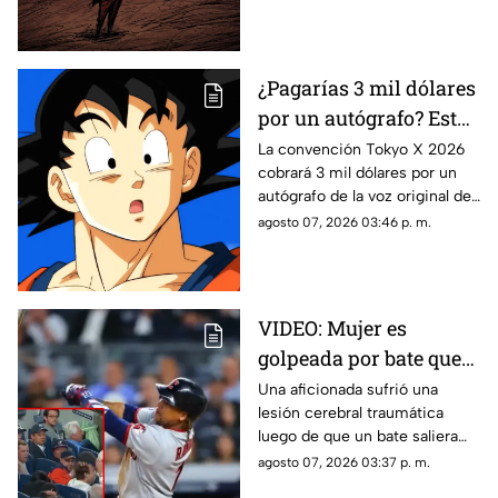
origen de sus seres mágicos.
¿Pagarías 3 mil dólares
por un autógrafo? Esto
cobra quien da voz a
La convención Tokyo X 2026
cobrará 3 mil dólares por un
Goku e indigna a los
autógrafo de la voz original de
fans
Goku en Dragon Ball. Fans
agosto 07, 2026 03:46 p. m.
denuncian abuso en los
precios.
VIDEO: Mujer es
golpeada por bate que
salió volando en
Una aficionada sufrió una
lesión cerebral traumática
partido de los Yankees;
luego de que un bate saliera
los demandó por 10
disparado hacia las gradas en
agosto 07, 2026 03:37 p. m.
millones de dólares
pleno partido. La víctima acusa