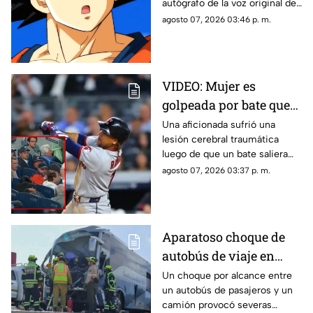
autógrafo de la voz original de
fans
Goku en Dragon Ball. Fans
agosto 07, 2026 03:46 p. m.
denuncian abuso en los
precios.
VIDEO: Mujer es
golpeada por bate que
salió volando en
Una aficionada sufrió una
lesión cerebral traumática
partido de los Yankees;
luego de que un bate saliera
los demandó por 10
disparado hacia las gradas en
agosto 07, 2026 03:37 p. m.
millones de dólares
pleno partido. La víctima acusa
fallas en la red de protección
del Yankee Stadium.
Aparatoso choque de
autobús de viaje en
carretera deja un
Un choque por alcance entre
un autobús de pasajeros y un
conductor prensado y
camión provocó severas
dos heridos