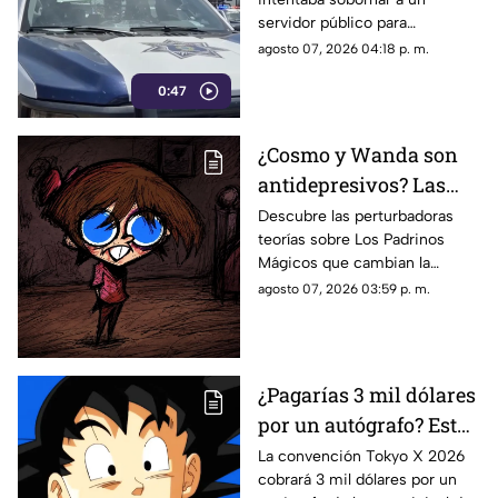
fuego
servidor público para
reclasificar diversas causas
agosto 07, 2026 04:18 p. m.
penales. Fue interceptado en
0:47
el estacionamiento de una
tienda de autoservicio.
¿Cosmo y Wanda son
antidepresivos? Las
perturbadoras teorías y
Descubre las perturbadoras
teorías sobre Los Padrinos
las hipótesis más
Mágicos que cambian la
oscuras sobre Los
historia de Timmy Turner y el
agosto 07, 2026 03:59 p. m.
Padrinos Mágicos
origen de sus seres mágicos.
¿Pagarías 3 mil dólares
por un autógrafo? Esto
cobra quien da voz a
La convención Tokyo X 2026
cobrará 3 mil dólares por un
Goku e indigna a los