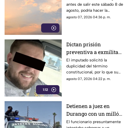
antes de salir este sábado 8 de
agosto, podría hacer la
diferencia entre un día
agosto 07, 2026 04:36 p. m.
tranquilo y uno lleno de
imprevistos.
Dictan prisión
preventiva a exmilitar
estadounidense por
El imputado solicitó la
duplicidad del término
asesinato de tres
constitucional, por lo que su
personas en Coahuila
situación jurídica se definirá
agosto 07, 2026 04:22 p. m.
en una próxima audiencia el 11
1:12
de agosto.
Detienen a juez en
Durango con un millón
de pesos y un arma de
El funcionario presuntamente
intentaba sobornar a un