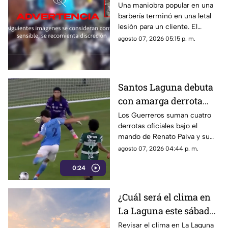
cuello mientras le
Una maniobra popular en una
barbería terminó en una letal
cortaba el cabello
lesión para un cliente. El
momento quedó registrado
agosto 07, 2026 05:15 p. m.
por las cámaras de seguridad,
véase con precaución.
Santos Laguna debuta
con amarga derrota
ante el New York City
Los Guerreros suman cuatro
derrotas oficiales bajo el
en la Leagues Cup
mando de Renato Paiva y su
próximo reto será ante el
agosto 07, 2026 04:44 p. m.
Chicago Fire.
0:24
¿Cuál será el clima en
La Laguna este sábado
8 de agosto 2026?
Revisar el clima en La Laguna