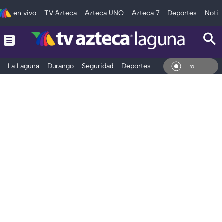
en vivo
TV Azteca
Azteca UNO
Azteca 7
Deportes
Notic
La Laguna
Durango
Seguridad
Deportes
Entretenimiento
En Vi