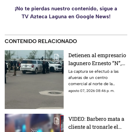
¡No te pierdas nuestro contenido, sigue a
TV Azteca Laguna en Google News!
CONTENIDO RELACIONADO
Detienen al empresario
lagunero Ernesto “N”,
alias “El Güino”, tras
La captura se efectuó a las
afueras de un centro
despliegue de
comercial al norte de la
seguridad en Torreón
ciudad; le habrían asegurado
agosto 07, 2026 08:46 p. m.
un arma de fuego sin
documentación reglamentaria.
VIDEO: Barbero mata a
cliente al tronarle el