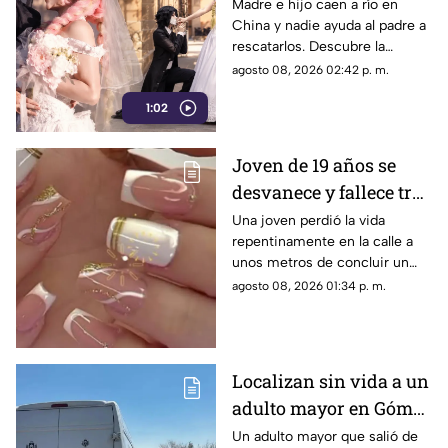
México que le dio un
Madre e hijo caen a río en
China y nadie ayuda al padre a
final feliz a Mitsuri y
rescatarlos. Descubre la
Obana
polémica ley que castiga a los
agosto 08, 2026 02:42 p. m.
ciudadanos si fallan en el
1:02
rescate.
Joven de 19 años se
desvanece y fallece tras
ponerse uñas en
Una joven perdió la vida
repentinamente en la calle a
Coahuila
unos metros de concluir un
servicio de uñas. Autoridades
agosto 08, 2026 01:34 p. m.
investigan un posible infarto
fulminante.
Localizan sin vida a un
adulto mayor en Gómez
Palacio; habría sufrido
Un adulto mayor que salió de