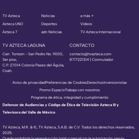
TV Azteca
Noticias
a más +
Azteca UNO
Deportes
Videos
Azteca 7
adn Noticias
TV Azteca Internacional
TV AZTECA LAGUNA
CONTACTO
Carr. Torreón - San Pedro No. 9000,
contacto@tvazteca.com
3er piso,
8717221314
| Conmutador
C.P. 27014 Colonia Paseo del Águila,
Coah.
Aviso de privacidad
Preferencias de Cookies
Derechos
Inversionistas
Promo Espacio
Trabaja con nosotros
Programa de ética, integridad y cumplimiento
Defensor de Audiencias y Código de Ética de Televisión Azteca III y
Televisora del Valle de México
TV Azteca, M.R. & ©, TV Azteca, S.A.B. de C.V. Todos los derechos reservados,
2025.
Queda prohibida la reproducción total o parcial sin la autorización previa,