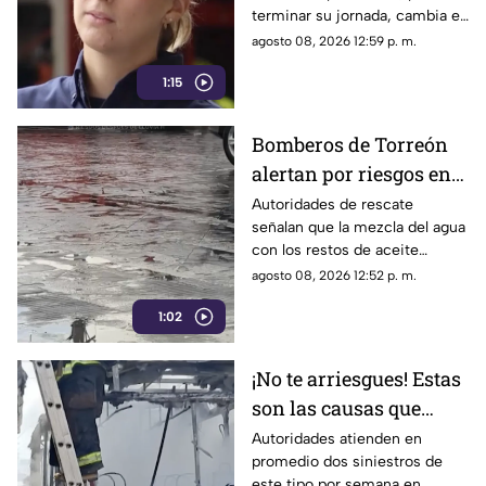
terminar su jornada, cambia el
pizarrón por el uniforme de
agosto 08, 2026 12:59 p. m.
rescate para servir a la
1:15
ciudadanía.
Bomberos de Torreón
alertan por riesgos en
el asfalto tras las
Autoridades de rescate
señalan que la mezcla del agua
recientes lluvias
con los restos de aceite
acumulados en la calle provoca
agosto 08, 2026 12:52 p. m.
que el pavimento se vuelva
1:02
sumamente resbaladizo.
¡No te arriesgues! Estas
son las causas que
provocan incendios en
Autoridades atienden en
promedio dos siniestros de
vehículos
este tipo por semana en