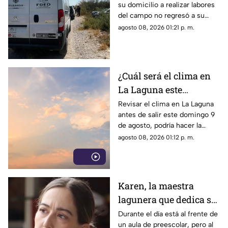
su domicilio a realizar labores
un infarto
del campo no regresó a su
hogar. Tras ser buscado por su
agosto 08, 2026 01:21 p. m.
familia, fue localizado sin vida.
¿Cuál será el clima en
La Laguna este
domingo 9 de agosto
Revisar el clima en La Laguna
antes de salir este domingo 9
2026?
de agosto, podría hacer la
diferencia entre un día
agosto 08, 2026 01:12 p. m.
tranquilo y uno lleno de
imprevistos.
Karen, la maestra
lagunera que dedica su
tiempo libre a ser
Durante el día está al frente de
un aula de preescolar, pero al
bombera voluntaria