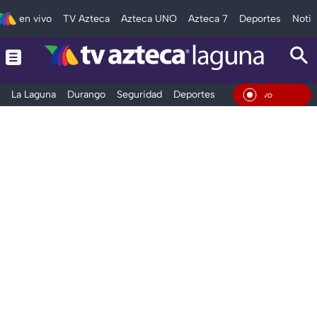
en vivo
TV Azteca
Azteca UNO
Azteca 7
Deportes
Notic
La Laguna
Durango
Seguridad
Deportes
Entretenimiento
En Viv