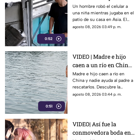
hombre roba el celular
Un hombre robó el celular a
una niña mientras jugaba en el
a una niña en su propia
patio de su casa en Asia. El
casa
video viral muestra cómo
agosto 08, 2026 03:49 p. m.
operó a plena luz del día
0:52
impunemente.
VIDEO | Madre e hijo
caen a un río en China
y nadie los ayuda por
Madre e hijo caen a río en
China y nadie ayuda al padre a
esta indignante razón
rescatarlos. Descubre la
polémica ley que castiga a los
agosto 08, 2026 03:44 p. m.
ciudadanos si fallan en el
0:51
rescate.
VIDEO| Así fue la
conmovedora boda en