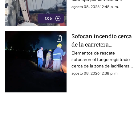
Torreón. La falta de
agosto 08, 2026 12:48 p. m.
mantenimiento preventivo y la
1:06
suciedad en el motor son los
principales detonantes.
Sofocan incendio cerca
de la carretera
Matamoros-Torreón:
Elementos de rescate
sofocaron el fuego registrado
IMÁGENES
cerca de la zona de ladrilleras;
no se reportaron personas
agosto 08, 2026 12:38 p. m.
lesionadas.