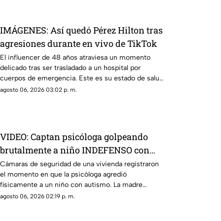
IMÁGENES: Así quedó Pérez Hilton tras
agresiones durante en vivo de TikTok
El influencer de 48 años atraviesa un momento
delicado tras ser trasladado a un hospital por
cuerpos de emergencia. Este es su estado de salud
y los problemas que enfrentaba.
agosto 06, 2026 03:02 p. m.
VIDEO: Captan psicóloga golpeando
brutalmente a niño INDEFENSO con
autismo y epilepsia
Cámaras de seguridad de una vivienda registraron
el momento en que la psicóloga agredió
físicamente a un niño con autismo. La madre
interpuso la denuncia. Véase con precaución.
agosto 06, 2026 02:19 p. m.