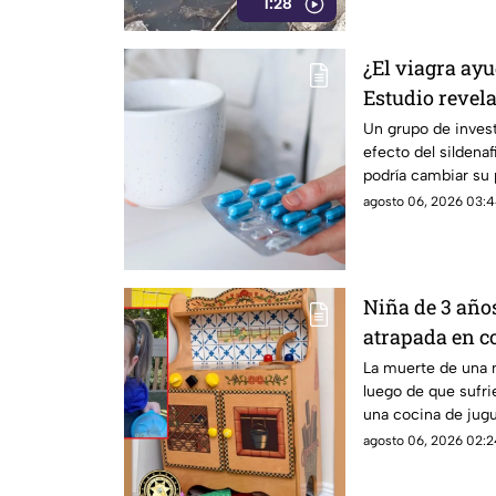
1:28
¿El viagra ayu
Estudio revela
metástasis
Un grupo de invest
efecto del sildenafi
podría cambiar su 
agosto 06, 2026 03:4
Niña de 3 año
atrapada en c
La muerte de una 
luego de que sufr
una cocina de jug
agosto 06, 2026 02:2