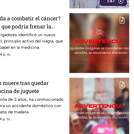
1:47
da a combatir el cáncer?
 que podría frenar la
igadores identificó un nuevo
l, principio activo del viagra, que
papel en la medicina.
4 p. m.
s muere tras quedar
ocina de juguete
niña de 3 años, ha conmocionado
iera un accidente doméstico con
uete de madera.
4 p. m.