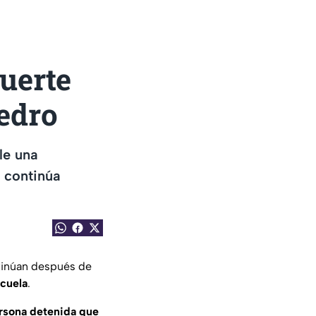
uerte
edro
le una
y continúa
ntinúan después de
cuela
.
rsona detenida que