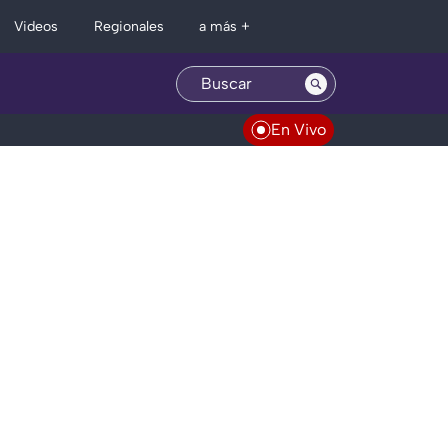
Regionales
Videos
a más +
En Vivo