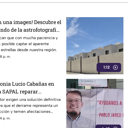
en una imagen! Descubre el
ndo de la astrofotografía
lican que con mucha paciencia y
s posible captar el aparente
estrellas desde nuestra región.
8 p. m.
1:12
lonia Lucio Cabañas en
a SAPAL reparar
te de aguas negras
tor exigen una solución definitiva
 ya que el derrame representa un
ección y temen afectaciones
4 p. m.