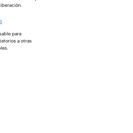
liberación.
B
sable para
tatorios a otras
les.