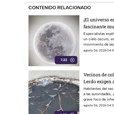
CONTENIDO RELACIONADO
¡El universo 
fascinante mu
en La Laguna
Especialistas exp
un cielo oscuro, e
movimiento de las 
agosto 06, 2026 04:4
1:22
Vecinos de co
Lerdo exigen 
constante bro
Habitantes del sec
a las autoridades,
grave foco de inf
estructurales.
agosto 06, 2026 04:2