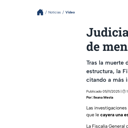
Noticias
Video
Judicia
de men
Tras la muerte 
estructura, la F
citando a más i
Publicado 05/11/2025 | 🕑 
Por:
Ileana Mesta
Las investigaciones
que le
cayera una e
La Fiscalía General