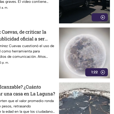
das graves. El video contiene
véase con precaución.
 a. m.
Cuevas, de criticar la
blicidad oficial a ser
strategia de control
mírez Cuevas cuestionó el uso de
ial como herramienta para
edios de comunicación. Años
dentro del gobierno ha reavivado
5 p. m.
 políticas relacionadas con la
1:22
ormación.
lcanzable? ¿Cuánto
r una casa en La Laguna?
erten que el valor promedio ronda
e pesos, retrasando
 la edad en la que los ciudadanos