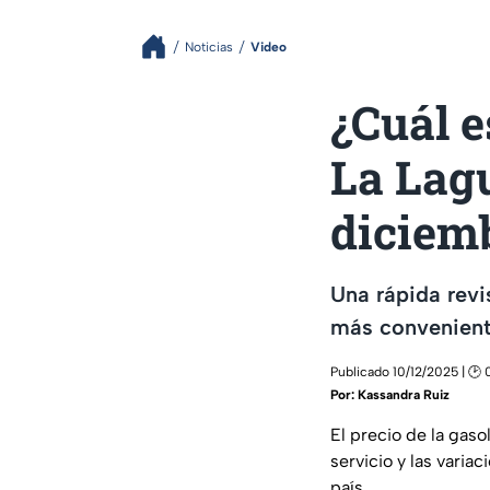
Noticias
Video
¿Cuál e
La Lag
diciem
Una rápida revi
más conveniente
Publicado 10/12/2025 | 🕑
Por:
Kassandra Ruiz
El precio de la gaso
servicio y las varia
país.