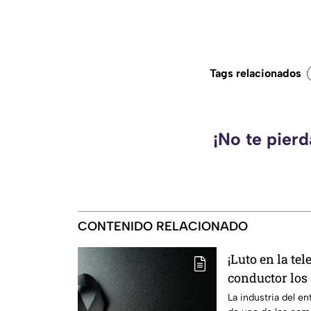
Tags relacionados
¡No te pier
CONTENIDO RELACIONADO
¡Luto en la te
conductor los
cardiacos
La industria del e