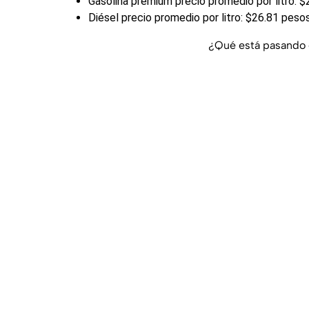
Gasolina premium precio promedio por litro: 
Diésel precio promedio por litro: $26.81 peso
¿Qué está pasando 