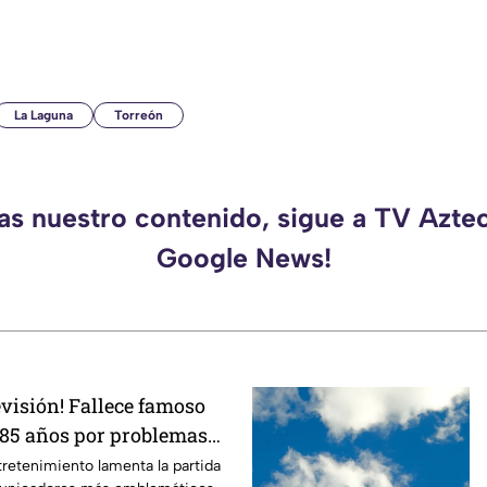
La Laguna
Torreón
das nuestro contenido, sigue a TV Azte
Google News!
levisión! Fallece famoso
 85 años por problemas
ntretenimiento lamenta la partida