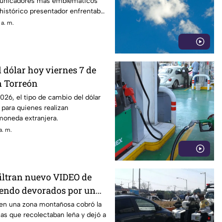
municadores más emblemáticos
l histórico presentador enfrentaba
ardiacos desde hace varios años.
 a. m.
el dólar hoy viernes 7 de
n Torreón
026, el tipo de cambio del dólar
 para quienes realizan
moneda extranjera.
a. m.
Filtran nuevo VIDEO de
siendo devorados por un
 en una zona montañosa cobró la
as que recolectaban leña y dejó a