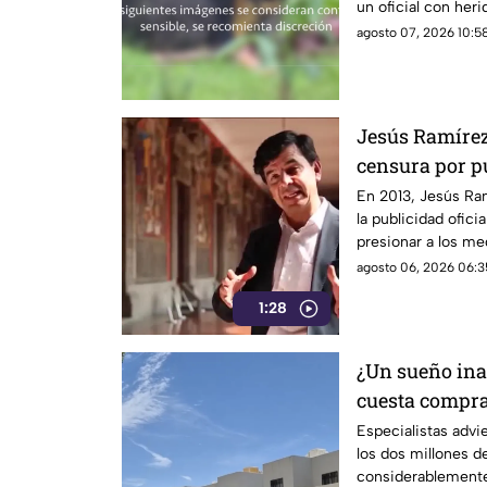
un oficial con heri
material gráfico, 
agosto 07, 2026 10:58
Jesús Ramírez 
censura por pu
señalado por e
En 2013, Jesús Ra
la publicidad ofic
informativo
presionar a los m
después, su papel 
agosto 06, 2026 06:3
las críticas por las
1:28
difusión de la inf
¿Un sueño ina
cuesta compra
Especialistas advi
los dos millones d
considerablemente