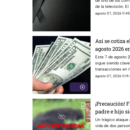
de uno de los co
de la televisión. E
serios problemas c
agosto 07, 2026 11:45
Así se cotiza 
agosto 2026 e
Este 7 de agosto 2
sigue siendo clave
transacciones en 
agosto 07, 2026 11:19 
¡Precaución! 
padre e hijo 
oso
Un trágico ataque
vida de dos person