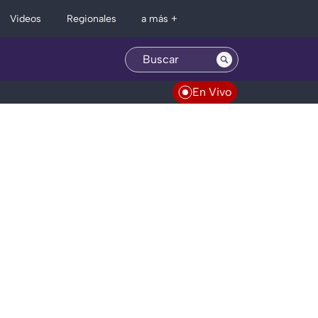
Regionales
Videos
a más +
En Vivo