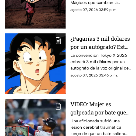
Mágicos que cambian la
oscuras sobre Los
historia de Timmy Turner y el
agosto 07, 2026 03:59 p. m.
Padrinos Mágicos
origen de sus seres mágicos.
¿Pagarías 3 mil dólares
por un autógrafo? Esto
cobra quien da voz a
La convención Tokyo X 2026
cobrará 3 mil dólares por un
Goku e indigna a los
autógrafo de la voz original de
fans
Goku en Dragon Ball. Fans
agosto 07, 2026 03:46 p. m.
denuncian abuso en los
precios.
VIDEO: Mujer es
golpeada por bate que
salió volando en
Una aficionada sufrió una
lesión cerebral traumática
partido de los Yankees;
luego de que un bate saliera