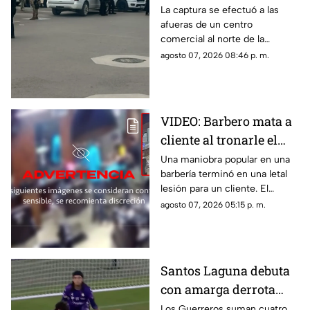
alias “El Güino”, tras
La captura se efectuó a las
afueras de un centro
despliegue de
comercial al norte de la
seguridad en Torreón
ciudad; le habrían asegurado
agosto 07, 2026 08:46 p. m.
un arma de fuego sin
documentación reglamentaria.
VIDEO: Barbero mata a
cliente al tronarle el
cuello mientras le
Una maniobra popular en una
barbería terminó en una letal
cortaba el cabello
lesión para un cliente. El
momento quedó registrado
agosto 07, 2026 05:15 p. m.
por las cámaras de seguridad,
véase con precaución.
Santos Laguna debuta
con amarga derrota
ante el New York City
Los Guerreros suman cuatro