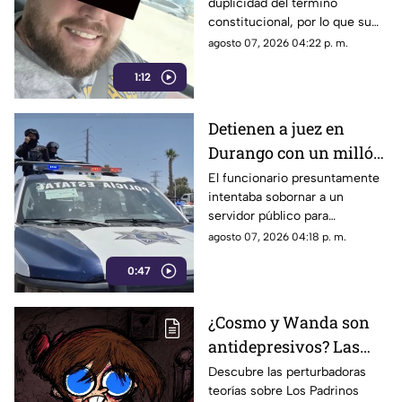
duplicidad del término
asesinato de tres
constitucional, por lo que su
personas en Coahuila
situación jurídica se definirá
agosto 07, 2026 04:22 p. m.
en una próxima audiencia el 11
1:12
de agosto.
Detienen a juez en
Durango con un millón
de pesos y un arma de
El funcionario presuntamente
intentaba sobornar a un
fuego
servidor público para
reclasificar diversas causas
agosto 07, 2026 04:18 p. m.
penales. Fue interceptado en
0:47
el estacionamiento de una
tienda de autoservicio.
¿Cosmo y Wanda son
antidepresivos? Las
perturbadoras teorías y
Descubre las perturbadoras
teorías sobre Los Padrinos
las hipótesis más