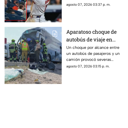
los demandó por 10
disparado hacia las gradas en
agosto 07, 2026 03:37 p. m.
millones de dólares
pleno partido. La víctima acusa
fallas en la red de protección
del Yankee Stadium.
Aparatoso choque de
autobús de viaje en
carretera deja un
Un choque por alcance entre
un autobús de pasajeros y un
conductor prensado y
camión provocó severas
dos heridos
afectaciones viales. El
agosto 07, 2026 03:15 p. m.
operador de la unidad quedó
prensado tras el golpe.