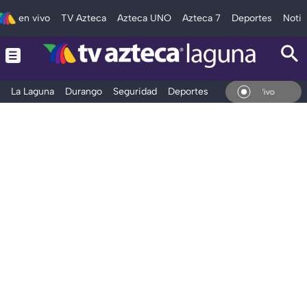
en vivo
TV Azteca
Azteca UNO
Azteca 7
Deportes
Notic
La Laguna
Durango
Seguridad
Deportes
Entretenimiento
En Vivo