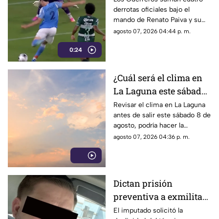
derrotas oficiales bajo el
en la Leagues Cup
mando de Renato Paiva y su
próximo reto será ante el
agosto 07, 2026 04:44 p. m.
Chicago Fire.
0:24
¿Cuál será el clima en
La Laguna este sábado
8 de agosto 2026?
Revisar el clima en La Laguna
antes de salir este sábado 8 de
agosto, podría hacer la
diferencia entre un día
agosto 07, 2026 04:36 p. m.
tranquilo y uno lleno de
imprevistos.
Dictan prisión
preventiva a exmilitar
estadounidense por
El imputado solicitó la