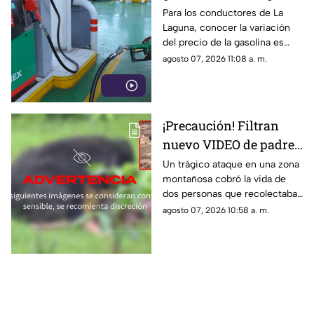
HOY viernes 7 de
Para los conductores de La
Laguna, conocer la variación
agosto 2026?
del precio de la gasolina es
vital para cuidar la economía
agosto 07, 2026 11:08 a. m.
familiar y planificar sus gastos
de movilidad.
¡Precaución! Filtran
nuevo VIDEO de padre
e hijo siendo devorados
Un trágico ataque en una zona
montañosa cobró la vida de
por un oso
dos personas que recolectaban
leña y dejó a un oficial con
agosto 07, 2026 10:58 a. m.
heridas graves. El video
contiene material gráfico,
véase con precaución.