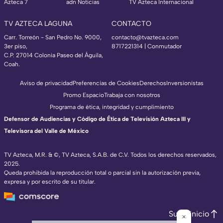
Azteca 7
adn Noticias
TV Azteca Internacional
TV AZTECA LAGUNA
CONTACTO
Carr. Torreón - San Pedro No. 9000,
contacto@tvazteca.com
3er piso,
8717221314
| Conmutador
C.P. 27014 Colonia Paseo del Águila,
Coah.
Aviso de privacidad
Preferencias de Cookies
Derechos
Inversionistas
Promo Espacio
Trabaja con nosotros
Programa de ética, integridad y cumplimiento
Defensor de Audiencias y Código de Ética de Televisión Azteca III y
Televisora del Valle de México
TV Azteca, M.R. & ©, TV Azteca, S.A.B. de C.V. Todos los derechos reservados,
2025.
Queda prohibida la reproducción total o parcial sin la autorización previa,
expresa y por escrito de su titular.
Subir inicio