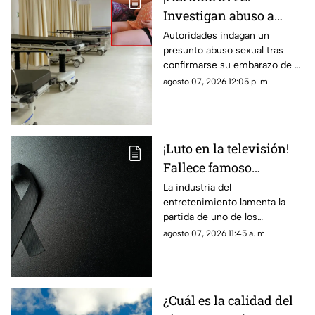
Investigan abuso a
niña de 11 años tras
Autoridades indagan un
presunto abuso sexual tras
confirmarse que tiene 5
confirmarse su embarazo de 5
MESES de embarazo
meses. El entorno cercano,
agosto 07, 2026 12:05 p. m.
incluido el padrastro, está bajo
la mira.
¡Luto en la televisión!
Fallece famoso
conductor los 85 años
La industria del
entretenimiento lamenta la
por problemas
partida de uno de los
cardiacos
comunicadores más
agosto 07, 2026 11:45 a. m.
emblemáticos de la televisión.
El histórico presentador
enfrentaba serios problemas
cardiacos desde hace varios
¿Cuál es la calidad del
años.