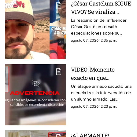
¿César Gastélum SIGUE
VIVO? Se viraliza
VIDEO donde afirma
La reaparición del influencer
César Gastélum desató
que 'todo fue una
especulaciones sobre su
broma'
presunta muerte en Culiacán.
agosto 07, 2026 12:36 p. m.
Conoce el origen y la situación
de este video.
VIDEO: Momento
exacto en que
adolescente desata
Un ataque armado sacudió una
escuela tras la intervención de
tiroteo en escuela; hay
un alumno armado. Las
7 muertos y más de 30
investigaciones señalan
agosto 07, 2026 12:23 p. m.
heridos
presión por tener buenas
calificaciones como motivo
del crimen.
¡ALARMANTE!