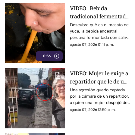
VIDEO | Bebida
tradicional fermentada
con saliva de mujeres
Descubre qué es el masato de
yuca, la bebida ancestral
en Perú: ¿Qué es el
peruana fermentada con saliva
masato?
de mujeres, y por qué genera
agosto 07, 2026 01:11 p. m.
debate de higiene.
0:56
VIDEO: Mujer le exige a
repartidor que le de un
paquete que no es suyo;
Una agresión quedo captada
por la cámara de un repartidor,
le roba su celular
a quien una mujer despojó de
su celular tras una discusión
agosto 07, 2026 12:50 p. m.
por un paquete no asignado.