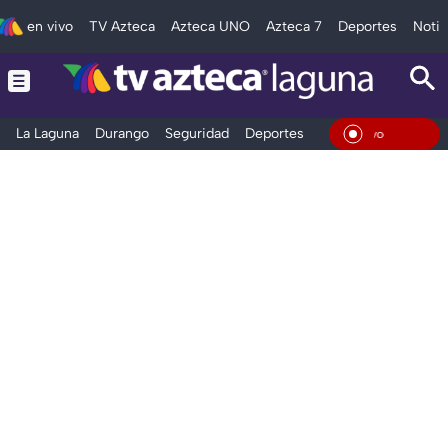
en vivo
TV Azteca
Azteca UNO
Azteca 7
Deportes
Notic
La Laguna
Durango
Seguridad
Deportes
Entretenimiento
En Viv