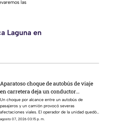
evaremos las
ca Laguna en
Aparatoso choque de autobús de viaje
en carretera deja un conductor
prensado y dos heridos
Un choque por alcance entre un autobús de
pasajeros y un camión provocó severas
afectaciones viales. El operador de la unidad quedó
prensado tras el golpe.
agosto 07, 2026 03:15 p. m.