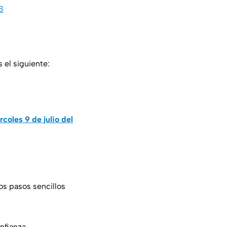
B
 el siguiente:
coles 9 de julio del
os pasos sencillos
nfianza.