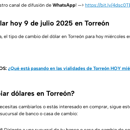
stro canal de difusión de
WhatsApp
! —>
https://bit.ly/4dsc0T
lar hoy 9 de julio 2025 en Torreón
 el tipo de cambio del dólar en Torreón para hoy miércoles es
OS:
¿Qué está pasando en las vialidades de Torreón HOY miér
ar dólares en Torreón?
 necesitas cambiarlos o estás interesado en comprar, sigue est
 sucursal de banco o casa de cambio:
l:
Dirígete a una sucursal de tu banco o casa de cambio de co