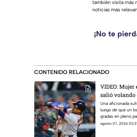
también visita más 
noticias más releva
¡No te pier
CONTENIDO RELACIONADO
VIDEO: Mujer 
salió volando 
Yankees; los 
Una aficionada suf
luego de que un ba
de dólares
gradas en pleno par
red de protección
agosto 07, 2026 03:3