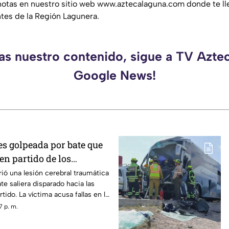
notas en nuestro sitio web www.aztecalaguna.com donde te ll
ntes de la Región Lagunera.
das nuestro contenido, sigue a TV Azte
Google News!
es golpeada por bate que
en partido de los
demandó por 10 millones
rió una lesión cerebral traumática
te saliera disparado hacia las
tido. La víctima acusa fallas en la
 del Yankee Stadium.
7 p. m.