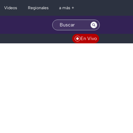
Regionales
Videos
a más +
En Vivo