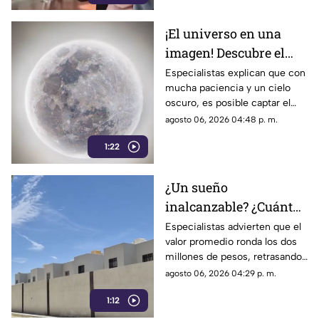
del gobierno ha reavivado las
críticas por las políticas
¡El universo en una
relacionadas con la difusión de
imagen! Descubre el
la información.
fascinante mundo de la
Especialistas explican que con
mucha paciencia y un cielo
astrofotografía en La
oscuro, es posible captar el
Laguna
aparente movimiento de las
agosto 06, 2026 04:48 p. m.
estrellas desde nuestra región.
1:22
¿Un sueño
inalcanzable? ¿Cuánto
cuesta comprar una
Especialistas advierten que el
valor promedio ronda los dos
casa en La Laguna?
millones de pesos, retrasando
considerablemente la edad en
agosto 06, 2026 04:29 p. m.
la que los ciudadanos logran
1:12
adquirir su patrimonio.