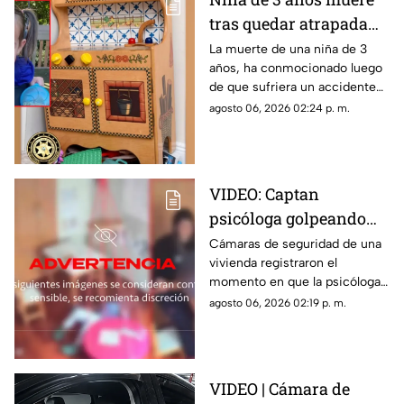
tras quedar atrapada
en cocina de juguete
La muerte de una niña de 3
años, ha conmocionado luego
de que sufriera un accidente
doméstico con una cocina de
agosto 06, 2026 02:24 p. m.
juguete de madera.
VIDEO: Captan
psicóloga golpeando
brutalmente a niño
Cámaras de seguridad de una
vivienda registraron el
INDEFENSO con
momento en que la psicóloga
autismo y epilepsia
agredió físicamente a un niño
agosto 06, 2026 02:19 p. m.
con autismo. La madre
interpuso la denuncia. Véase
con precaución.
VIDEO | Cámara de