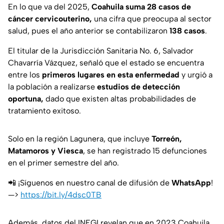
En lo que va del 2025,
Coahuila suma 28 casos de
cáncer cervicouterino,
una cifra que preocupa al sector
salud, pues el año anterior se contabilizaron
138 casos
.
El titular de la Jurisdicción Sanitaria No. 6, Salvador
Chavarría Vázquez, señaló que el estado se encuentra
entre los
primeros lugares en esta enfermedad
y urgió a
la población a realizarse
estudios de detección
oportuna,
dado que existen altas probabilidades de
tratamiento exitoso.
Solo en la región Lagunera, que incluye
Torreón,
Matamoros y Viesca
, se han registrado 15 defunciones
en el primer semestre del año.
📲 ¡Síguenos en nuestro canal de difusión de
WhatsApp
!
—>
https://bit.ly/4dsc0TB
Además, datos del INEGI revelan que en 2023 Coahuila