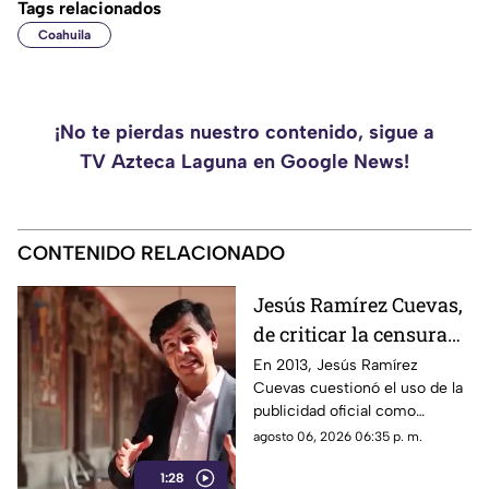
Tags relacionados
Coahuila
¡No te pierdas nuestro contenido, sigue a
TV Azteca Laguna en Google News!
CONTENIDO RELACIONADO
Jesús Ramírez Cuevas,
de criticar la censura
por publicidad oficial a
En 2013, Jesús Ramírez
Cuevas cuestionó el uso de la
ser señalado por
publicidad oficial como
estrategia de control
herramienta para presionar a
agosto 06, 2026 06:35 p. m.
informativo
los medios de comunicación.
1:28
Años después, su papel dentro