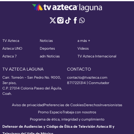
TV Azteca
Noticias
a más +
Azteca UNO
Deportes
Videos
Azteca 7
adn Noticias
TV Azteca Internacional
TV AZTECA LAGUNA
CONTACTO
Carr. Torreón - San Pedro No. 9000,
contacto@tvazteca.com
3er piso,
8717221314
| Conmutador
C.P. 27014 Colonia Paseo del Águila,
Coah.
Aviso de privacidad
Preferencias de Cookies
Derechos
Inversionistas
Promo Espacio
Trabaja con nosotros
Programa de ética, integridad y cumplimiento
Defensor de Audiencias y Código de Ética de Televisión Azteca III y
Televisora del Valle de México