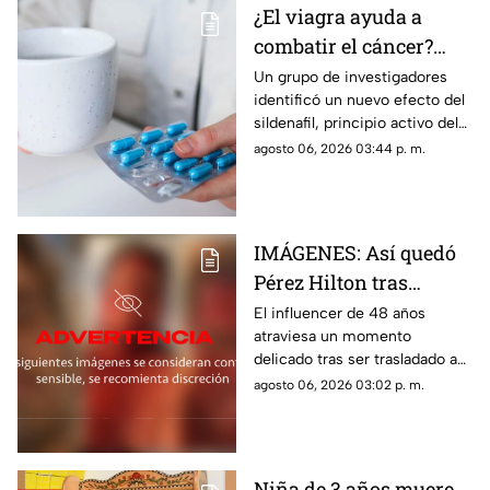
¿El viagra ayuda a
combatir el cáncer?
Estudio revela que
Un grupo de investigadores
identificó un nuevo efecto del
podría frenar la
sildenafil, principio activo del
metástasis
viagra, que podría cambiar su
agosto 06, 2026 03:44 p. m.
papel en la medicina.
IMÁGENES: Así quedó
Pérez Hilton tras
agresiones durante en
El influencer de 48 años
atraviesa un momento
vivo de TikTok
delicado tras ser trasladado a
un hospital por cuerpos de
agosto 06, 2026 03:02 p. m.
emergencia. Este es su estado
de salud y los problemas que
enfrentaba.
Niña de 3 años muere