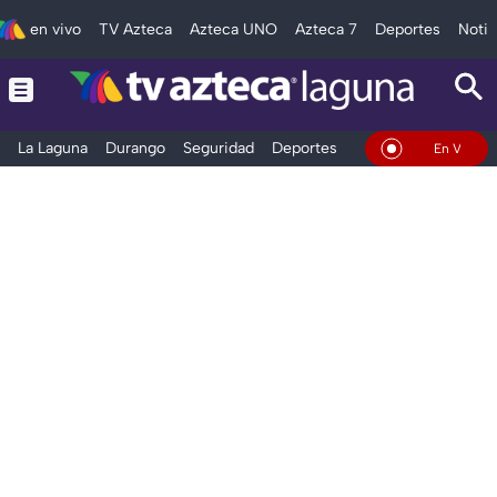
en vivo
TV Azteca
Azteca UNO
Azteca 7
Deportes
Notic
La Laguna
Durango
Seguridad
Deportes
Entretenimiento
En Vivo