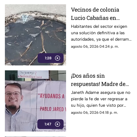
Vecinos de colonia
Lucio Cabañas en
Lerdo exigen a SAPAL
Habitantes del sector exigen
una solución definitiva a las
reparar constante brote
autoridades, ya que el derrame
de aguas negras
representa un grave foco de
agosto 06, 2026 04:24 p. m.
infección y temen
1:28
afectaciones estructurales.
¡Dos años sin
respuestas! Madre de
Pablo Jared mantiene
Janeth Adame asegura que no
pierde la fe de ver regresar a
la esperanza de
su hijo, quien fue visto por
encontrarlo con vida
última vez el 30 de julio de
agosto 06, 2026 04:18 p. m.
2024 cuando se dirigía a
1:47
trabajar.