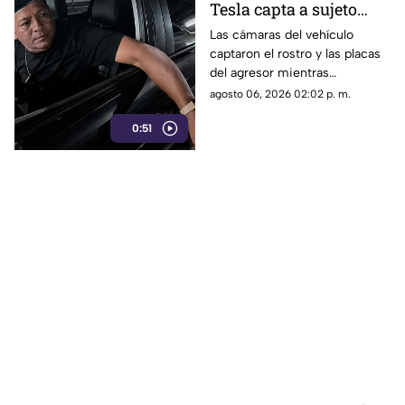
Tesla capta a sujeto
rayando el auto en
Las cámaras del vehículo
captaron el rostro y las placas
estacionamiento
del agresor mientras
vandalizaba la pintura. Esto
agosto 06, 2026 02:02 p. m.
reveló la investigación.
0:51