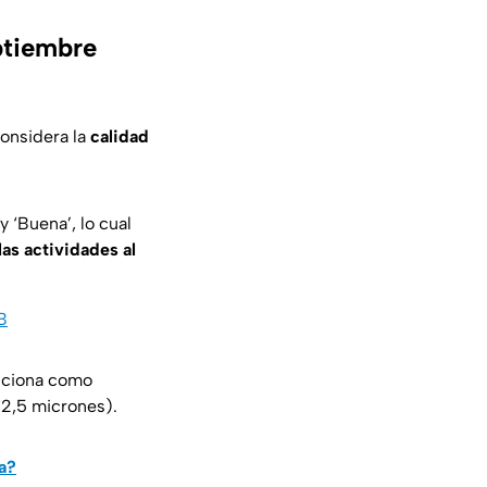
ptiembre
considera la
calidad
 ‘Buena’, lo cual
as actividades al
B
enciona como
 2,5 micrones).
a?