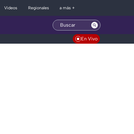
Regionales
Videos
a más +
En Vivo