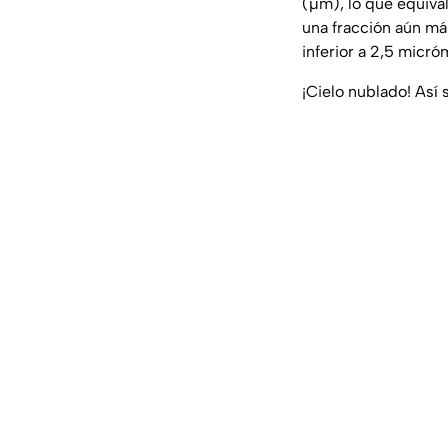
(µm), lo que equiva
una fracción aún má
inferior a 2,5 micró
¡Cielo nublado! Así