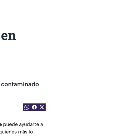
 en
re contaminado
e
puede ayudarte a
 quienes más lo