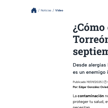
Noticias
Video
¿Cómo e
Torreón
septie
Desde alergias 
es un enemigo i
Publicado 19/09/2025 | 🕑
Por:
Edgar González Ovie
La
contaminación
no
proteger tu salud, e
necesitan.