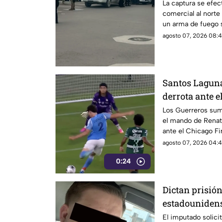
despliegue de
La captura se efec
comercial al norte
un arma de fuego 
agosto 07, 2026 08:4
Santos Lagun
derrota ante e
Leagues Cup
Los Guerreros suma
el mando de Renato
ante el Chicago Fi
agosto 07, 2026 04:4
0:24
Dictan prisión
estadounidens
personas en C
El imputado solicit