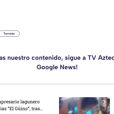
Torreón
das nuestro contenido, sigue a TV Azte
Google News!
mpresario lagunero
ias “El Güino”, tras