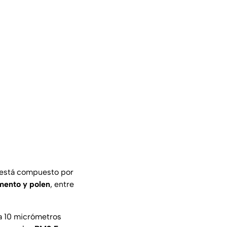
s está compuesto por
emento y polen
, entre
 a 10 micrómetros