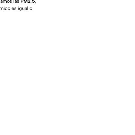
tramos las
PM2,5
,
mico es igual o