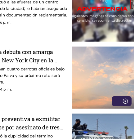
 seguridad en Torreón
tuó a las afueras de un centro
 de la ciudad; le habrían asegurado
sin documentación reglamentaria.
6 p. m.
a debuta con amarga
l New York City en la
n cuatro derrotas oficiales bajo
 Paiva y su próximo reto será
re.
4 p. m.
 preventiva a exmilitar
e por asesinato de tres
oahuila
ó la duplicidad del término