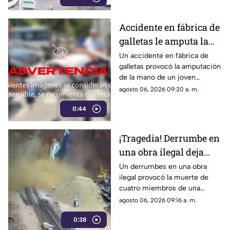
Accidente en fábrica de
galletas le amputa la
mano a empleado |
Un accidente en fábrica de
galletas provocó la amputación
VIDEO
de la mano de un joven
trabajador de 19 años. El herido
agosto 06, 2026 09:20 a. m.
fue trasladado al hospital.
0:44
¡Tragedia! Derrumbe en
una obra ilegal deja
cuatro muertos | VIDEO
Un derrumbes en una obra
ilegal provocó la muerte de
cuatro miembros de una
misma familia. Las víctimas
agosto 06, 2026 09:16 a. m.
quedaron atrapadas bajo
0:38
toneladas de tierra.