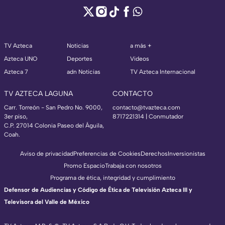
TV Azteca
Noticias
a más +
Azteca UNO
Deportes
Videos
Azteca 7
adn Noticias
TV Azteca Internacional
TV AZTECA LAGUNA
CONTACTO
Carr. Torreón - San Pedro No. 9000,
contacto@tvazteca.com
3er piso,
8717221314
| Conmutador
C.P. 27014 Colonia Paseo del Águila,
Coah.
Aviso de privacidad
Preferencias de Cookies
Derechos
Inversionistas
Promo Espacio
Trabaja con nosotros
Programa de ética, integridad y cumplimiento
Defensor de Audiencias y Código de Ética de Televisión Azteca III y
Televisora del Valle de México