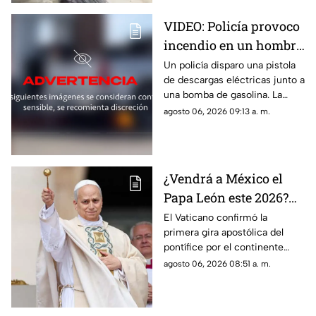
VIDEO: Policía provoco
incendio en un hombre
en una gasolinera
Un policía disparo una pistola
de descargas eléctricas junto a
una bomba de gasolina. La
chispa del dispositivo provocó
agosto 06, 2026 09:13 a. m.
un incendio inmediato en un
hombre.
¿Vendrá a México el
Papa León este 2026?
Visitará varios países
El Vaticano confirmó la
primera gira apostólica del
de América en
pontífice por el continente
noviembre
americano a finales de año.
agosto 06, 2026 08:51 a. m.
Revisa las fechas y ciudades
confirmadas .