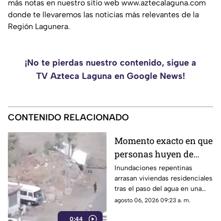
más notas en nuestro sitio web www.aztecalaguna.com
donde te llevaremos las noticias más relevantes de la
Región Lagunera.
¡No te pierdas nuestro contenido, sigue a
TV Azteca Laguna en Google News!
CONTENIDO RELACIONADO
Momento exacto en que
personas huyen de
inundaciones
Inundaciones repentinas
arrasan viviendas residenciales
repentinas y arrasan
tras el paso del agua en una
viviendas | VIDEO
zona poblada. Los residentes
agosto 06, 2026 09:23 a. m.
tuvieron que huir para ponerse
0:44
a salvo.