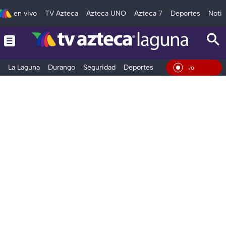
en vivo
TV Azteca
Azteca UNO
Azteca 7
Deportes
Notic
La Laguna
Durango
Seguridad
Deportes
Entretenimiento
En Viv