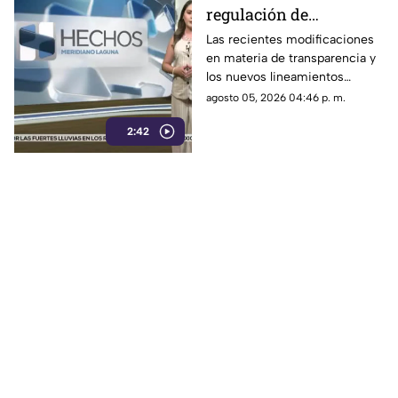
regulación de
audiencias, bajo la lupa
Las recientes modificaciones
en materia de transparencia y
por posible control de
los nuevos lineamientos
la información
relacionados con las
agosto 05, 2026 04:46 p. m.
audiencias han generado
2:42
cuestionamientos por un
posible control de la
información y por el alcance
que podrían tener sobre la
difusión de contenidos de
interés público.