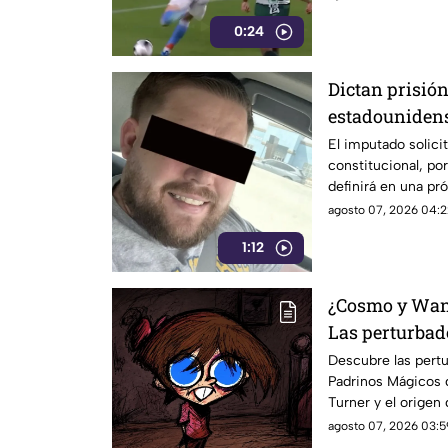
0:24
Dictan prisión
estadounidens
personas en C
El imputado solicit
constitucional, por
definirá en una pró
agosto 07, 2026 04:2
1:12
¿Cosmo y Wan
Las perturbado
hipótesis más
Descubre las pertu
Padrinos Mágicos 
Padrinos Mág
Turner y el origen
agosto 07, 2026 03:5