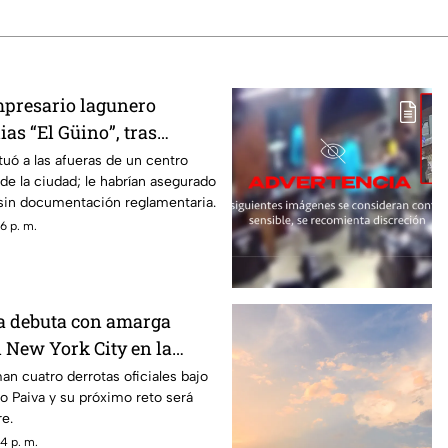
mpresario lagunero
ias “El Güino”, tras
 seguridad en Torreón
tuó a las afueras de un centro
 de la ciudad; le habrían asegurado
sin documentación reglamentaria.
6 p. m.
a debuta con amarga
l New York City en la
n cuatro derrotas oficiales bajo
 Paiva y su próximo reto será
re.
4 p. m.