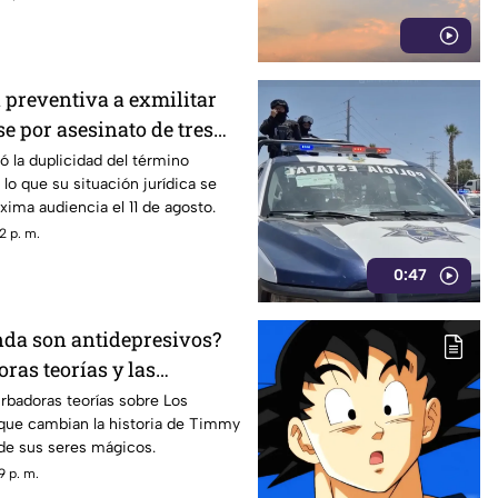
 preventiva a exmilitar
e por asesinato de tres
oahuila
ó la duplicidad del término
 lo que su situación jurídica se
xima audiencia el 11 de agosto.
2 p. m.
0:47
da son antidepresivos?
ras teorías y las
 oscuras sobre Los
rbadoras teorías sobre Los
que cambian la historia de Timmy
icos
 de sus seres mágicos.
9 p. m.