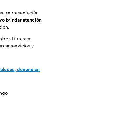
o en representación
vo brindar atención
ción.
ntros Libres en
car servicios y
boledas, denuncian
ango