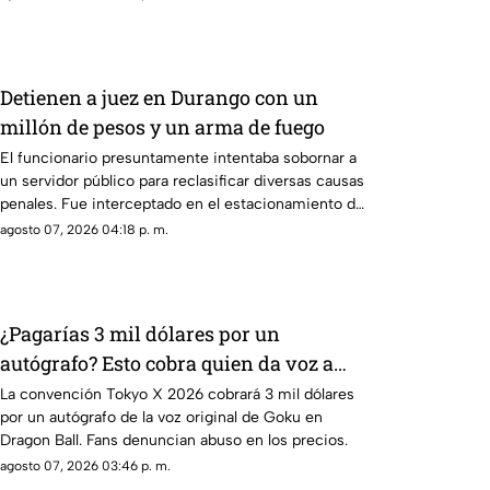
Detienen a juez en Durango con un
millón de pesos y un arma de fuego
El funcionario presuntamente intentaba sobornar a
un servidor público para reclasificar diversas causas
penales. Fue interceptado en el estacionamiento de
una tienda de autoservicio.
agosto 07, 2026 04:18 p. m.
¿Pagarías 3 mil dólares por un
autógrafo? Esto cobra quien da voz a
Goku e indigna a los fans
La convención Tokyo X 2026 cobrará 3 mil dólares
por un autógrafo de la voz original de Goku en
Dragon Ball. Fans denuncian abuso en los precios.
agosto 07, 2026 03:46 p. m.