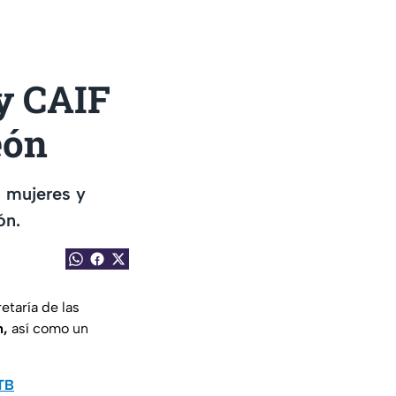
y CAIF
eón
a mujeres y
ón.
etaría de las
n,
así como un
0TB