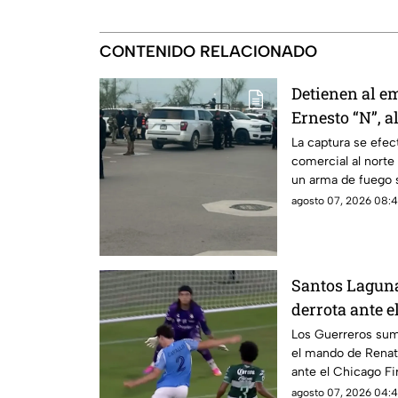
CONTENIDO RELACIONADO
Detienen al e
Ernesto “N”, al
despliegue de
La captura se efec
comercial al norte
un arma de fuego 
agosto 07, 2026 08:4
Santos Lagun
derrota ante e
Leagues Cup
Los Guerreros suma
el mando de Renato
ante el Chicago Fi
agosto 07, 2026 04:4