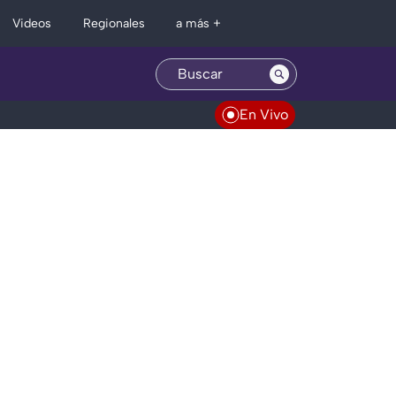
Regionales
Videos
a más +
En Vivo