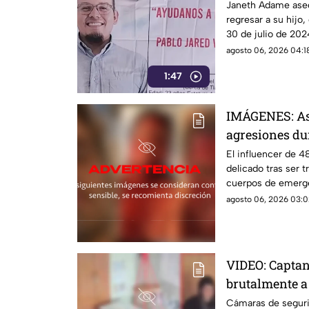
encontrarlo c
Janeth Adame aseg
regresar a su hijo,
30 de julio de 2024
agosto 06, 2026 04:18
1:47
IMÁGENES: Así
agresiones du
El influencer de 
delicado tras ser t
cuerpos de emerge
y los problemas qu
agosto 06, 2026 03:0
VIDEO: Captan
brutalmente 
autismo y epi
Cámaras de seguri