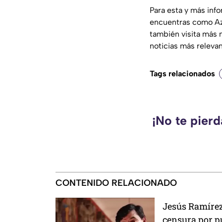
Para esta y más inf
encuentras como Az
también visita más 
noticias más releva
Tags relacionados
¡No te pier
CONTENIDO RELACIONADO
Jesús Ramírez 
censura por pu