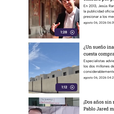
señalado por e
En 2013, Jesús Ra
la publicidad ofic
informativo
presionar a los m
después, su papel 
agosto 06, 2026 06:3
las críticas por las
1:28
difusión de la inf
¿Un sueño ina
cuesta compra
Especialistas advi
los dos millones d
considerablemente
logran adquirir su 
agosto 06, 2026 04:2
1:12
¡Dos años sin
Pablo Jared m