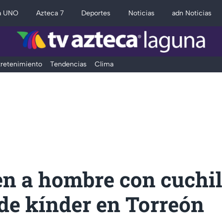
a UNO
Azteca 7
Deportes
Noticias
adn Noticias
retenimiento
Tendencias
Clima
en a hombre con cuchil
de kínder en Torreón