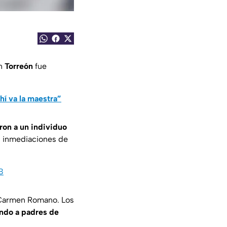
n
Torreón
fue
hí va la maestra”
ron a un individuo
s inmediaciones de
B
a Carmen Romano. Los
ando a padres de