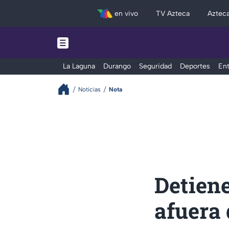
en vivo
TV Azteca
Aztec
La Laguna
Durango
Seguridad
Deportes
Ent
Noticias
Nota
Detien
afuera 