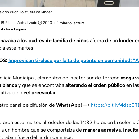
 con cuchillo afuera de kínder
 18:54
| Actualizado 🕑 20:10
1 minuto lectura
 Azteca Laguna
nazaba
a los
padres de familia
de
niños
afuera de un
kínder
e
cía este martes.
OS:
Improvisan tirolesa por falta de puente en comunidad: “A
olicía Municipal, elementos del sector sur de Torreón
asegura
a blanca
y que se encontraba
alterando el orden público
en la
ativa de nivel
preescolar
.
stro canal de difusión de
WhatsApp
! —>
https://bit.ly/4dsc0T
traron este martes alrededor de las 14:32 horas en la coloni
on a un hombre que se comportaba de
manera agresiva
,
insult
raban fuera del jardín de niños.