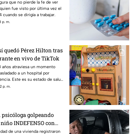
on vida
ura que no pierde la fe de ver
 quien fue visto por última vez el
 cuando se dirigía a trabajar.
 p. m.
 quedó Pérez Hilton tras
rante en vivo de TikTok
48 años atraviesa un momento
rasladado a un hospital por
ncia. Este es su estado de salud
e enfrentaba.
2 p. m.
 psicóloga golpeando
a niño INDEFENSO con
lepsia
dad de una vivienda registraron