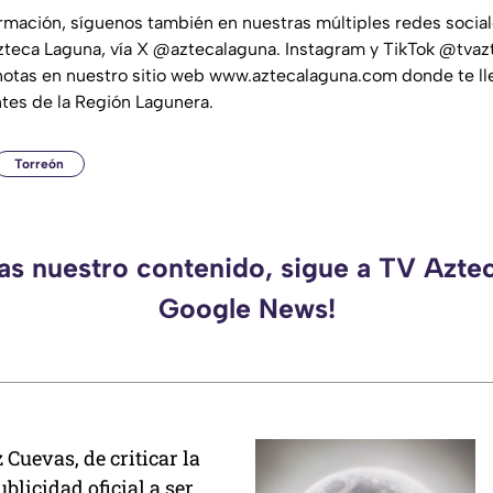
ormación, síguenos también en nuestras múltiples redes socia
teca Laguna, vía X @aztecalaguna. Instagram y TikTok @tvaz
notas en nuestro sitio web www.aztecalaguna.com donde te ll
ntes de la Región Lagunera.
Torreón
das nuestro contenido, sigue a TV Azte
Google News!
Cuevas, de criticar la
blicidad oficial a ser