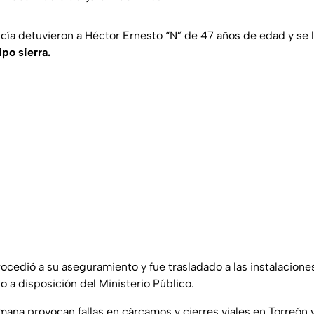
icía detuvieron a Héctor Ernesto “N” de 47 años de edad y se 
ipo sierra.
procedió a su aseguramiento y fue trasladado a las instalacione
a disposición del Ministerio Público.
emana provocan fallas en cárcamos y cierres viales en Torreón 