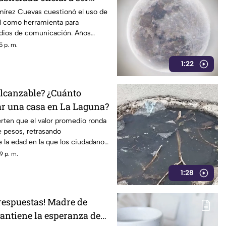
strategia de control
mírez Cuevas cuestionó el uso de
ial como herramienta para
edios de comunicación. Años
dentro del gobierno ha reavivado
5 p. m.
 políticas relacionadas con la
1:22
ormación.
lcanzable? ¿Cuánto
r una casa en La Laguna?
erten que el valor promedio ronda
e pesos, retrasando
 la edad en la que los ciudadanos
patrimonio.
9 p. m.
1:28
 respuestas! Madre de
antiene la esperanza de