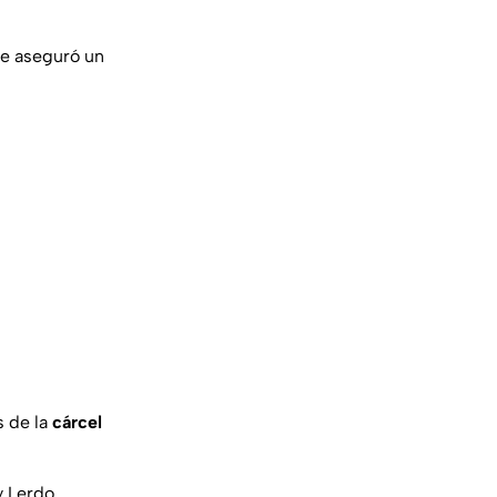
le aseguró un
s de la
cárcel
y Lerdo