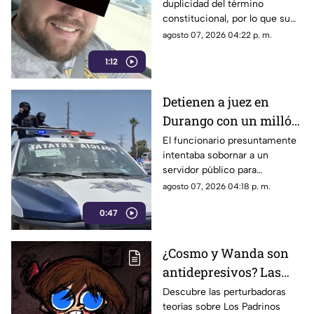
duplicidad del término
asesinato de tres
constitucional, por lo que su
personas en Coahuila
situación jurídica se definirá
agosto 07, 2026 04:22 p. m.
en una próxima audiencia el 11
1:12
de agosto.
Detienen a juez en
Durango con un millón
de pesos y un arma de
El funcionario presuntamente
intentaba sobornar a un
fuego
servidor público para
reclasificar diversas causas
agosto 07, 2026 04:18 p. m.
penales. Fue interceptado en
0:47
el estacionamiento de una
tienda de autoservicio.
¿Cosmo y Wanda son
antidepresivos? Las
perturbadoras teorías y
Descubre las perturbadoras
teorías sobre Los Padrinos
las hipótesis más