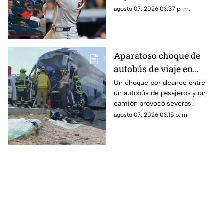
los demandó por 10
disparado hacia las gradas en
agosto 07, 2026 03:37 p. m.
millones de dólares
pleno partido. La víctima acusa
fallas en la red de protección
del Yankee Stadium.
Aparatoso choque de
autobús de viaje en
carretera deja un
Un choque por alcance entre
un autobús de pasajeros y un
conductor prensado y
camión provocó severas
dos heridos
afectaciones viales. El
agosto 07, 2026 03:15 p. m.
operador de la unidad quedó
prensado tras el golpe.