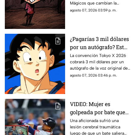
Mágicos que cambian la
oscuras sobre Los
historia de Timmy Turner y el
agosto 07, 2026 03:59 p. m.
Padrinos Mágicos
origen de sus seres mágicos.
¿Pagarías 3 mil dólares
por un autógrafo? Esto
cobra quien da voz a
La convención Tokyo X 2026
cobrará 3 mil dólares por un
Goku e indigna a los
autógrafo de la voz original de
fans
Goku en Dragon Ball. Fans
agosto 07, 2026 03:46 p. m.
denuncian abuso en los
precios.
VIDEO: Mujer es
golpeada por bate que
salió volando en
Una aficionada sufrió una
lesión cerebral traumática
partido de los Yankees;
luego de que un bate saliera