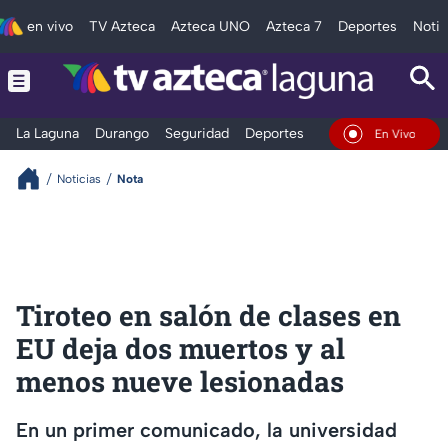
en vivo
TV Azteca
Azteca UNO
Azteca 7
Deportes
Notic
La Laguna
Durango
Seguridad
Deportes
Entretenimiento
En Vivo
Noticias
Nota
Tiroteo en salón de clases en
EU deja dos muertos y al
menos nueve lesionadas
En un primer comunicado, la universidad