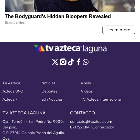
TV Azteca
Noticias
a más +
Azteca UNO
Deportes
Videos
Azteca 7
adn Noticias
TV Azteca Internacional
TV AZTECA LAGUNA
CONTACTO
Carr. Torreón - San Pedro No. 9000,
contacto@tvazteca.com
3er piso,
8717221314
| Conmutador
C.P. 27014 Colonia Paseo del Águila,
Coah.