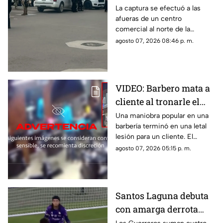
alias “El Güino”, tras
La captura se efectuó a las
afueras de un centro
despliegue de
comercial al norte de la
seguridad en Torreón
ciudad; le habrían asegurado
agosto 07, 2026 08:46 p. m.
un arma de fuego sin
documentación reglamentaria.
VIDEO: Barbero mata a
cliente al tronarle el
cuello mientras le
Una maniobra popular en una
barbería terminó en una letal
cortaba el cabello
lesión para un cliente. El
momento quedó registrado
agosto 07, 2026 05:15 p. m.
por las cámaras de seguridad,
véase con precaución.
Santos Laguna debuta
con amarga derrota
ante el New York City