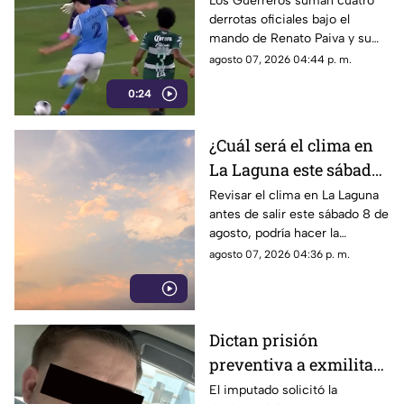
Los Guerreros suman cuatro
derrotas oficiales bajo el
en la Leagues Cup
mando de Renato Paiva y su
próximo reto será ante el
agosto 07, 2026 04:44 p. m.
Chicago Fire.
0:24
¿Cuál será el clima en
La Laguna este sábado
8 de agosto 2026?
Revisar el clima en La Laguna
antes de salir este sábado 8 de
agosto, podría hacer la
diferencia entre un día
agosto 07, 2026 04:36 p. m.
tranquilo y uno lleno de
imprevistos.
Dictan prisión
preventiva a exmilitar
estadounidense por
El imputado solicitó la