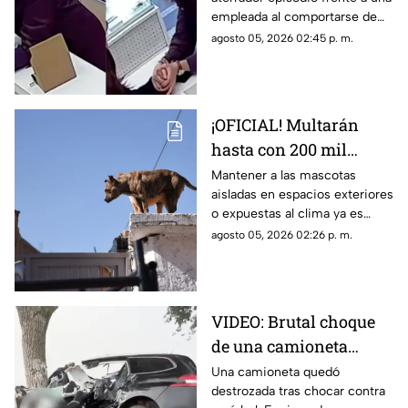
celulares
empleada al comportarse de
una manera extraña. Conoce
agosto 05, 2026 02:45 p. m.
los detalles del caso.
¡OFICIAL! Multarán
hasta con 200 mil
pesos a quienes
Mantener a las mascotas
aisladas en espacios exteriores
mantengan a perros y
o expuestas al clima ya es
gatos viviendo en
considerado una infracción
agosto 05, 2026 02:26 p. m.
patios o azoteas
grave. Conoce detalles y en
qué casos aplican las
sanciones.
VIDEO: Brutal choque
de una camioneta
contra un árbol; quedó
Una camioneta quedó
destrozada tras chocar contra
completamente