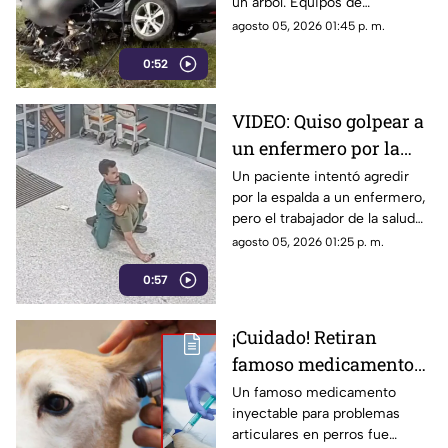
un árbol. Equipos de
destruida
emergencia y peritos
agosto 05, 2026 01:45 p. m.
investigan el trágico percance.
0:52
VIDEO: Quiso golpear a
un enfermero por la
espalda y terminó
Un paciente intentó agredir
por la espalda a un enfermero,
sometido: no sabía que
pero el trabajador de la salud
era experto en artes
usó artes marciales para
agosto 05, 2026 01:25 p. m.
marciales
someterlo.
0:57
¡Cuidado! Retiran
famoso medicamento
para perros por estar
Un famoso medicamento
inyectable para problemas
contaminado con
articulares en perros fue
VIDRIOS