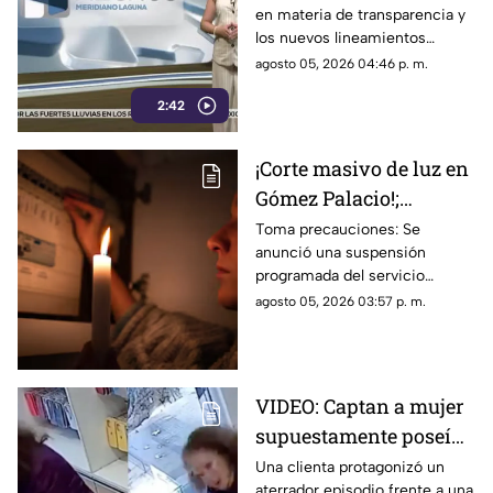
en materia de transparencia y
por posible control de
los nuevos lineamientos
la información
relacionados con las
agosto 05, 2026 04:46 p. m.
audiencias han generado
2:42
cuestionamientos por un
posible control de la
información y por el alcance
¡Corte masivo de luz en
que podrían tener sobre la
Gómez Palacio!;
difusión de contenidos de
interés público.
¿Cuándo será? Revisa
Toma precauciones: Se
anunció una suspensión
si tu colonia está en la
programada del servicio
lista AQUÍ
nocturno que afectará a
agosto 05, 2026 03:57 p. m.
diversas colonias de Gómez
Palacio. Revisa si tu colonia
está en la lista
VIDEO: Captan a mujer
supuestamente poseída
en una tienda de
Una clienta protagonizó un
aterrador episodio frente a una