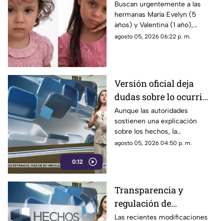
de 1 y 5 años
Buscan urgentemente a las
hermanas María Evelyn (5
desaparecidas en
años) y Valentina (1 año),
Torreón
desaparecidas en Torreón
agosto 05, 2026 06:22 p. m.
junto a su madre el pasado 3
de agosto.
Versión oficial deja
dudas sobre lo ocurrido
y persisten
Aunque las autoridades
sostienen una explicación
interrogantes
sobre los hechos, la
información disponible no ha
agosto 05, 2026 04:50 p. m.
disipado todas las dudas.
0:12
Transparencia y
regulación de
audiencias, bajo la lupa
Las recientes modificaciones