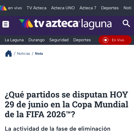
en vivo
TV Azteca
Azteca UNO
Azteca 7
Deportes
Notic
La Laguna
Durango
Seguridad
Deportes
Entretenimiento
En Vivo
Noticias
Nota
¿Qué partidos se disputan HOY
29 de junio en la Copa Mundial
de la FIFA 2026™️?
La actividad de la fase de eliminación