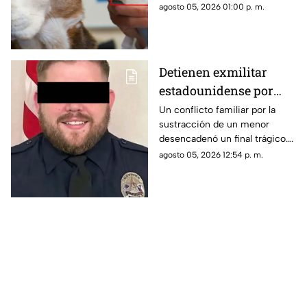
retirado del mercado tras
agosto 05, 2026 01:00 p. m.
detectarse partículas de vidrio
en sus frascos. Autoridades
piden revisar empaques y
suspender su uso.
Detienen exmilitar
estadounidense por
presunto asesinato de
Un conflicto familiar por la
sustracción de un menor
sus exsuegros y
desencadenó un final trágico.
excuñada en Coahuila
El presunto agresor asesinó a
agosto 05, 2026 12:54 p. m.
sus exsuegros y excuñada
antes de huir hacia la frontera.